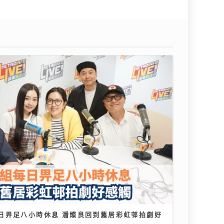
日畀足八小時休息 潘燦良回到舊居彩虹邨拍劇好