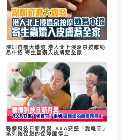
深圳疥瘡大爆發 港人北上浸溫泉按摩勁
易中招 寄生蟲鑽入皮膚惹全家
醫療科技日新月異 AXA安盛「愛唯守」
系列確保您的保障跟得上