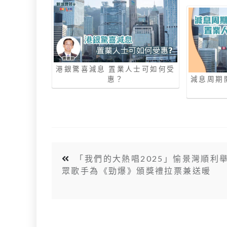
港銀驚喜減息 置業人士可如何受
惠？
減息周期
「我們的大熱唱2025」愉景灣順利
眾歌手為《勁爆》頒獎禮拉票兼送暖