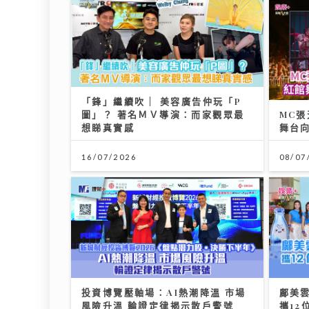
「鋒」繼續吹 | 美容廣告仲玩「P
圖」？ 著名ＭＶ導演：而家觀眾最
MC張
想睇真實感
舞台
16/07/2026
08/07
投資博覽壓軸場：AI熱潮降溫 市場
鄺美雲
風險升溫 輪證定律揭示散戶警號
攜12
相 
12/07/2026