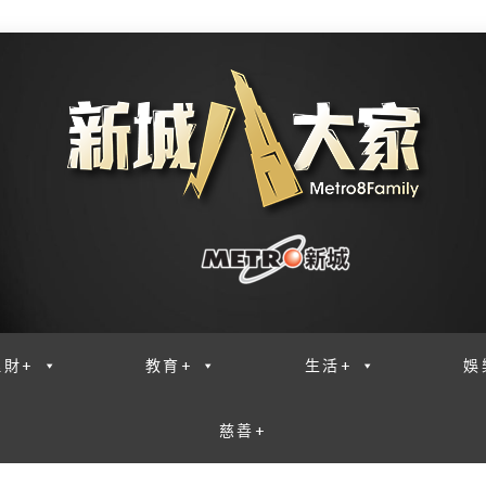
理財+
教育+
生活+
娛
慈善+