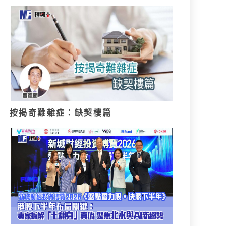
按揭奇難雜症：缺契樓篇