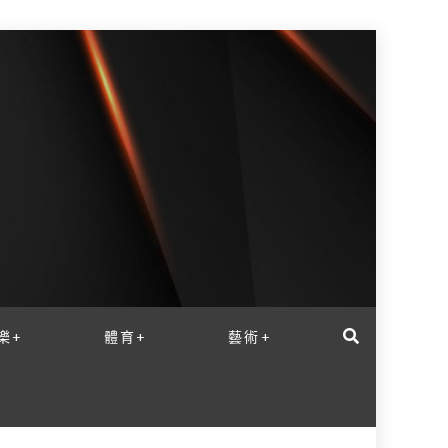
樂+
體育+
藝術+