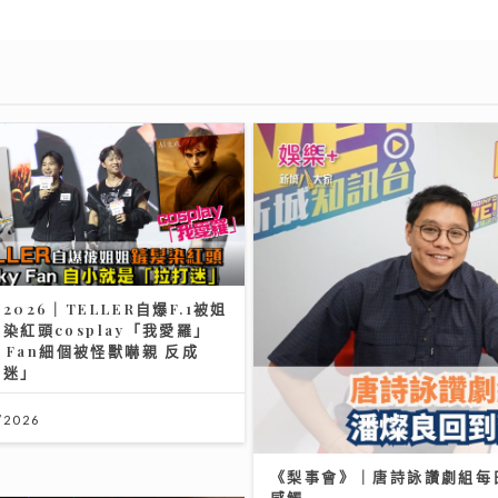
2026｜TELLER自爆F.1被姐
染紅頭cosplay「我愛羅」
ky Fan細個被怪獸嚇親 反成
打迷」
/2026
《梨事會》｜唐詩詠讚劇組每
感觸