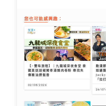
您也可能感興趣：
【#豐味旅程】｜九龍城深夜食堂 泰
動漫節
國直送胡椒豬骨湯燒肉卷粉 尋找失
姐鏟髮
傳豬油撈飯香
Jac
「拉
02/08/2026
26/07