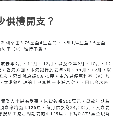
少供樓開支？
率由3.75厘至4厘區間，下調1/4厘至3.5厘至
惠利率（P）維持不變。
國於去年9月、11月、12月，以及今年9月、10月、12
厘。香港方面，本港銀行於去年9月、11月、12月，以
五次，累計減息達0.875厘。由於最優惠利率（P）於
平，本港銀行理論上已無進一步減息空間，因此今次未
置業人士最為受惠。以貸款額500萬元，貸款年期為
息率均為4.125厘，每月供款為24,232元，入息要
際按息由減息周期前的4.125厘，下調0.875厘至現時