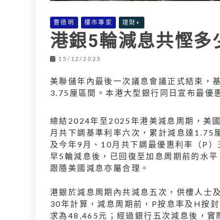
曹德明
樓市專家
理財+
港銀5輪減息共慳多
15/12/2025
美聯儲年內最後一次議息會議正式結束，基準利
3.75厘區間。本港大型銀行同日宣布最優
總結2024年至2025年港美減息周期，美
月共下調基準利率六次，累計減息達1.75
及今年9月、10月共下調最優惠利率（P）
早5輪減息後，已回復至加息周期前的水
跟隨美國減息亦屬合理。
港銀於減息周期內共減息五次，供樓人士及
30年計算，減息周期前，P按息率及H按封頂
求為48,465元；經過銀行五次減息後，實