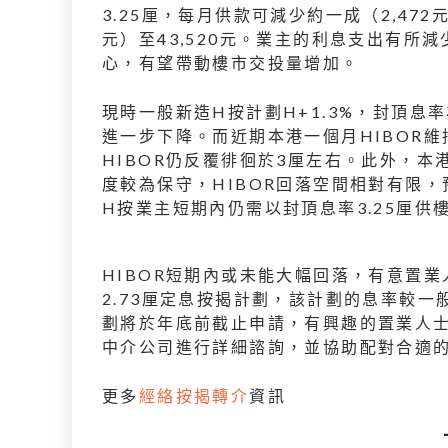
3.25厘，每月供款可減少約一成（2,472
元）至43,520元。業主的利息支出有
心，有望帶動樓市交投量增加。
現時一般新造H按計劃H+1.3%，封頂息率為
進一步下降。而近期本港一個月HIBOR
HIBOR仍反覆徘徊於3厘左右。此外，本
度較為保守，HIBOR回落空間相對有限，
H按業主短期內仍需以封頂息率3.25厘供
HIBOR短期內或未能大幅回落，有意置
2.73厘定息按揭計劃，該計劃的息率較一般
劃將於年底前截止申請，有興趣的置業人
中介公司進行詳細諮詢，並協助配對合適
更多
經絡按揭轉介
資訊