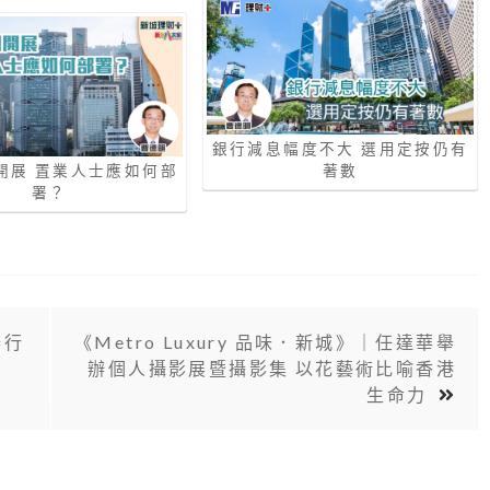
銀行減息幅度不大 選用定按仍有
開展 置業人士應如何部
著數
署？
舉行
《Metro Luxury 品味．新城》｜任達華舉
辦個人攝影展暨攝影集 以花藝術比喻香港
生命力