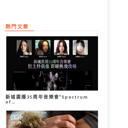
熱門文章
新城廣播35周年音樂會“Spectrum
of…