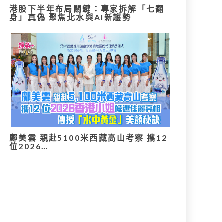
港股下半年布局關鍵：專家拆解「七翻
身」真偽 聚焦北水與AI新趨勢
鄺美雲 親赴5100米西藏高山考察 攜12
位2026…