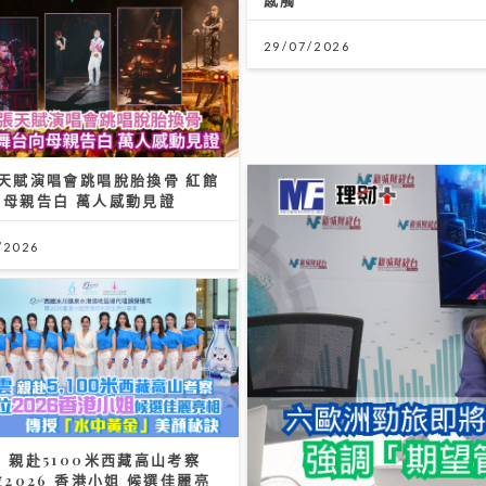
29/07/2026
天賦演唱會跳唱脫胎換骨 紅館
向母親告白 萬人感動見證
/2026
 親赴5100米西藏高山考察
財知大道｜六歐洲勁旅即將來
位2026 香港小姐 候選佳麗亮
或陣容不全
傳授「水中黃金」美顏秘訣