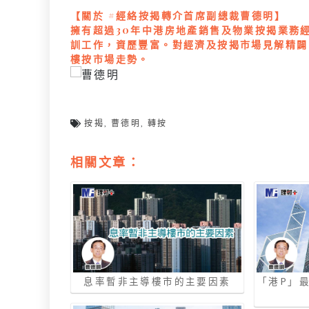
【關於 #經絡按揭轉介首席副總裁曹德明】
擁有超過30年中港房地產銷售及物業按揭業務
訓工作，資歷豐富。對經濟及按揭市場見解精闢
樓按市場走勢。
按揭
,
曹德明
,
轉按
相關文章：
息率暫非主導樓市的主要因素
「港P」