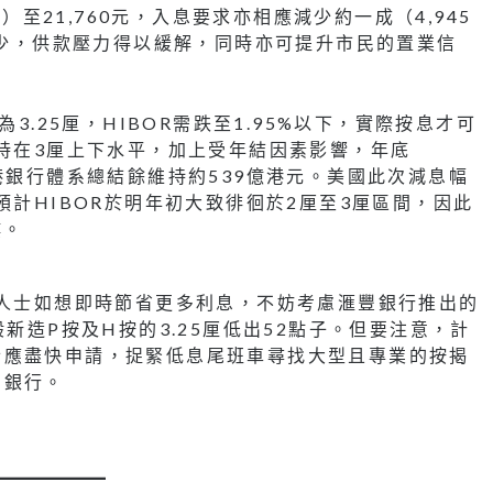
元）至21,760元，入息要求亦相應減少約一成（4,945
所減少，供款壓力得以緩解，同時亦可提升市民的置業信
3.25厘，HIBOR需跌至1.95%以下，實際按息才可
維持在3厘上下水平，加上受年結因素影響，年底
港銀行體系總結餘維持約539億港元。美國此次減息幅
預計HIBOR於明年初大致徘徊於2厘至3厘區間，因此
樓。
業人士如想即時節省更多利息，不妨考慮滙豐銀行推出的
新造P按及H按的3.25厘低出52點子。但要注意，計
士應盡快申請，捉緊低息尾班車尋找大型且專業的按揭
的銀行。