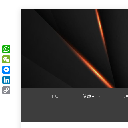
W
一網睇盡 八家大成
h
W
a
e
M
t
C
e
L
s
h
s
i
主頁
健康+
A
C
a
s
n
p
o
t
e
k
p
p
n
e
y
g
d