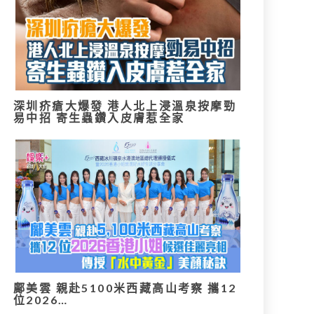
深圳疥瘡大爆發 港人北上浸溫泉按摩勁
易中招 寄生蟲鑽入皮膚惹全家
鄺美雲 親赴5100米西藏高山考察 攜12
位2026…