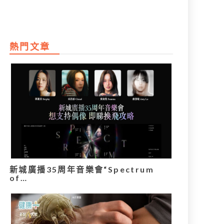
熱門文章
新城廣播35周年音樂會“Spectrum
of…