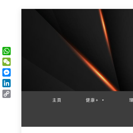
W
一網睇盡 八家大成
h
W
a
e
M
t
C
e
L
s
h
s
i
主頁
健康+
A
C
a
s
n
p
o
t
e
k
p
p
n
e
y
g
d