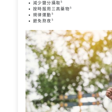
5
減少鹽分攝取
5
按時服用三高藥物
5
規律運動
5
避免熬夜