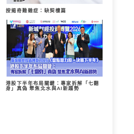
按揭奇難雜症：缺契樓篇
港股下半年布局關鍵：專家拆解「七翻
身」真偽 聚焦北水與AI新趨勢