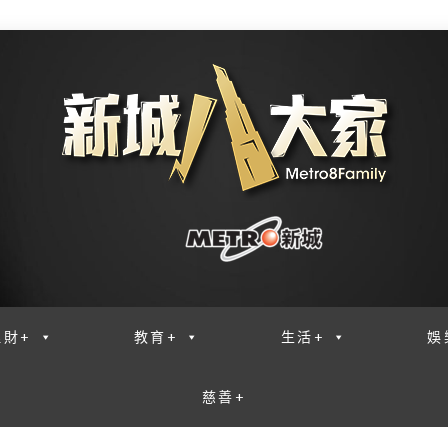
理財+
教育+
生活+
娛
慈善+