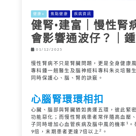
健康+
焦點健康
疾病資訊
健腎•建富｜慢性腎
會影響通波仔？｜鍾
01/12/2025
慢性腎病不只是腎臟問題，更是全身健康
專科鍾一翹醫生及腦神經科專科朱炎培醫
同時保護心、腦、腎的訣竅。
心腦腎環環相扣
心臟、腦部與腎臟猶如奧運五環，彼此緊
功能惡化；而慢性腎病患者常伴隨高血壓
1
子同時增加心血管疾病及腦中風的機率
。
2
9倍，末期患者更達7倍以上
。