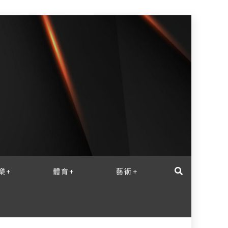
樂+
體育+
藝術+