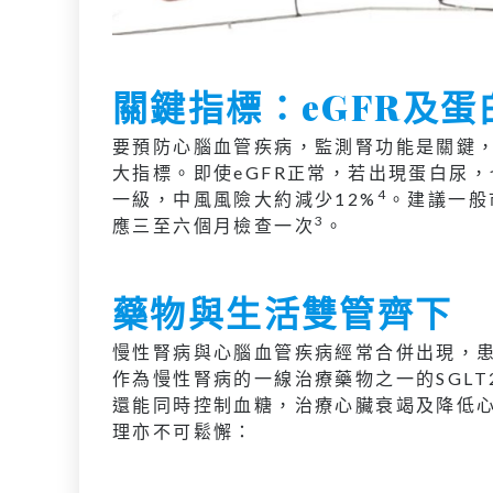
關鍵指標：eGFR及蛋
要預防心腦血管疾病，監測腎功能是關鍵，
大指標。即使eGFR正常，若出現蛋白尿
4
一級，中風風險大約減少12%
。建議一般
3
應三至六個月檢查一次
。
藥物與生活雙管齊下
慢性腎病與心腦血管疾病經常合併出現，患
作為慢性腎病的一線治療藥物之一的SGL
還能同時控制血糖，治療心臟衰竭及降低
理亦不可鬆懈：