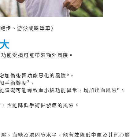
如跑步、游泳或踩單車）
大
腎功能受損可能帶來額外風險。
6
增加術後腎功能惡化的風險
。
7
加手術難度
。
8
能障礙可能導致血小板功能異常，增加出血風險
。
臟，也能降低手術併發症的風險。
血壓、血糖及膽固醇水平，能有效降低中風及其他心腦