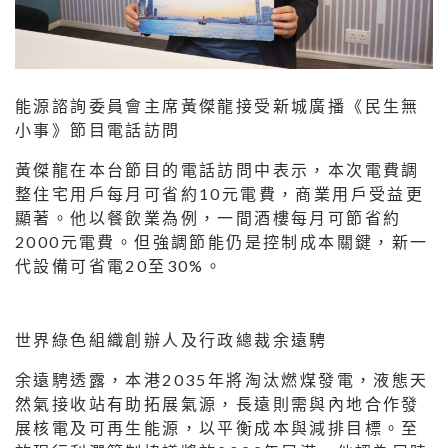
能源諮詢委員會主席黃傑龍接受新城廣播《民生無
小事》節目電話訪問
黃傑龍在本台節目的電話訪問中表示，本次電費調
整住宅用戶每月可省約10元電費，商業用戶受益更
顯著。他以餐飲業為例，一間酒樓每月可節省約
2000元電費。但強調節能仍是控制成本關鍵，新一
代設備可省電20至30%。
世界綠色組織創辦人及行政總裁余遠騁
余遠騁透露，本港2035年將淘汰燃煤發電，液態天
然氣接收站有助拓展氣源，長遠則需與內地合作發
展核電及可再生能源，以平衡成本與減排目標。至