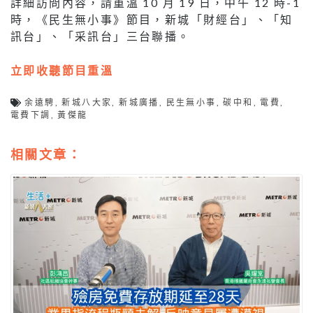
詳細訪問內容，請重溫 10 月 19 日，中午 12 時-1
時，《民生無小事》節目，新城「財經台」、「知
訊台」、「采訊台」三台聯播。
立即收聽節目重溫
余遠騁
,
新城八大家
,
新城廣播
,
民生無小事
,
碳中和
,
電費
,
電費下調
,
黃傑龍
相關文章：