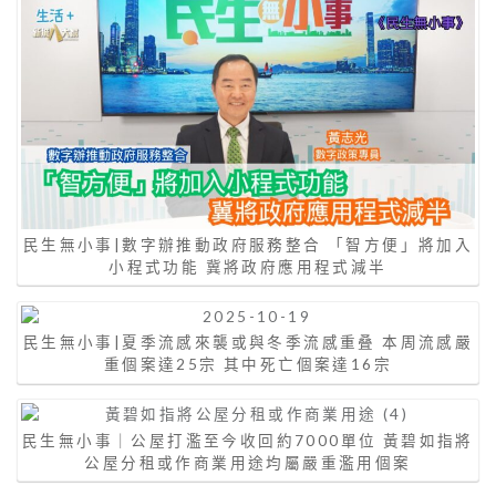
民生無小事|數字辦推動政府服務整合 「智方便」將加入
小程式功能 冀將政府應用程式減半
民生無小事|夏季流感來襲或與冬季流感重叠 本周流感嚴
重個案達25宗 其中死亡個案達16宗
民生無小事｜公屋打濫至今收回約7000單位 黃碧如指將
公屋分租或作商業用途均屬嚴重濫用個案