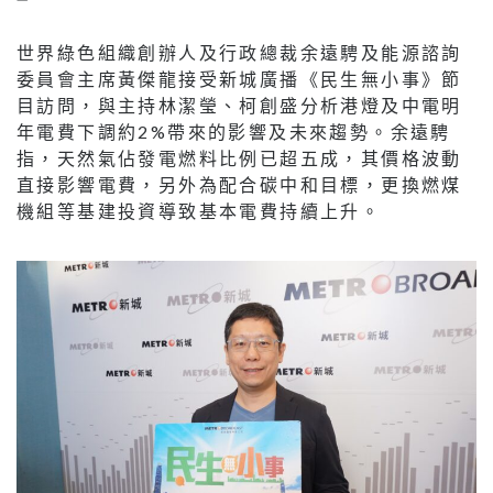
世界綠色組織創辦人及行政總裁余遠騁及能源諮詢
委員會主席黃傑龍接受新城廣播《民生無小事》節
目訪問，與主持林潔瑩、柯創盛分析港燈及中電明
年電費下調約2%帶來的影響及未來趨勢。余遠騁
指，天然氣佔發電燃料比例已超五成，其價格波動
直接影響電費，另外為配合碳中和目標，更換燃煤
機組等基建投資導致基本電費持續上升。