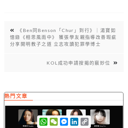
《Ben同Benson「Chur」到行》｜湯寶如
憶錄《相思風雨中》 獲張學友親指導改善瑕疵
分享開明教子之道 立志攻讀犯罪學博士
KOL成功申請按揭的竅妙位
熱門文章
W
W
M
L
C
h
e
e
i
o