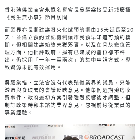
香港殯儀業商會永遠名譽會長吳耀棠接受新城廣播
《民生無小事》節目訪問
而業界亦長期建議將火化爐預約期由15天延長至20
天，並建立預約登記機制讓市民預早知道可預約檔
期，但相關建議始終未獲落實。以及在骨灰龕位管
理方面，他批評政府，握有已建成的龕位卻不釋
出，仍採用「一年一至兩次」的集中申請方式，導
致資源未能有效運用。
吳耀棠指，立法會沒有代表殯儀業界的議員，只能
透過與食環署的會議反映意見。他舉例近期殮房收
費事件，政府最初方案引發強烈反響後才調整，但
制訂政策時卻未諮詢業界意見，忽視前線從業員的
專業經驗。