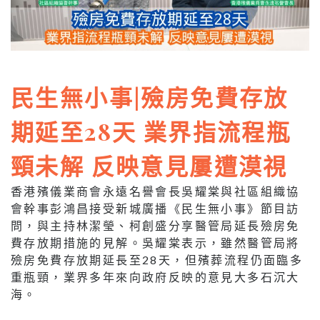
民生無小事|殮房免費存放
期延至28天 業界指流程瓶
頸未解 反映意見屢遭漠視
香港殯儀業商會永遠名譽會長吳耀棠與社區組織協
會幹事彭鴻昌接受新城廣播《民生無小事》節目訪
問，與主持林潔瑩、柯創盛分享醫管局延長殮房免
費存放期措施的見解。吳耀棠表示，雖然醫管局將
殮房免費存放期延長至28天，但殯葬流程仍面臨多
重瓶頸，業界多年來向政府反映的意見大多石沉大
海。