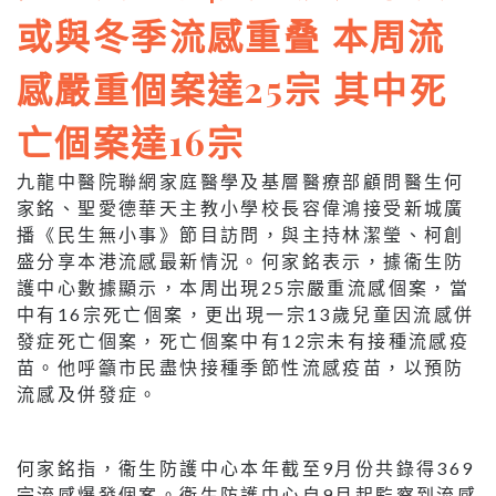
或與冬季流感重叠 本周流
感嚴重個案達25宗 其中死
亡個案達16宗
九龍中醫院聯網家庭醫學及基層醫療部顧問醫生何
家銘、聖愛德華天主教小學校長容偉鴻接受新城廣
播《民生無小事》節目訪問，與主持林潔瑩、柯創
盛分享本港流感最新情況。何家銘表示，據衞生防
護中心數據顯示，本周出現25宗嚴重流感個案，當
中有16宗死亡個案，更出現一宗13歲兒童因流感併
發症死亡個案，死亡個案中有12宗未有接種流感疫
苗。他呼籲市民盡快接種季節性流感疫苗，以預防
流感及併發症。
何家銘指，衞生防護中心本年截至9月份共錄得369
宗流感爆發個案。衞生防護中心自9月起監察到流感