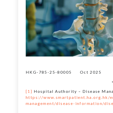
HKG-785-25-80005 Oct 2025
[1]
Hospital Authority – Disease Mana
https://
www.smartpatient.ha.org.hk/e
management/disease-information/di