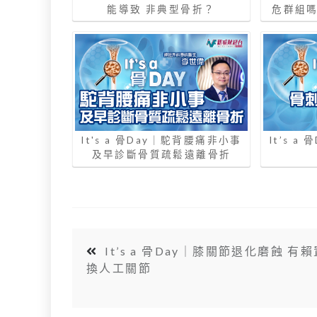
能導致 非典型骨折？
危群組嗎
It's a 骨Day｜駝背腰痛非小事
It’s 
及早診斷骨質疏鬆遠離骨折
It’s a 骨Day｜膝關節退化磨蝕 有賴
換人工關節