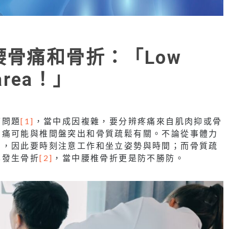
遠離腰骨痛和骨折：「Low
 area！」
痛問題
[1]
，當中成因複雜，要分辨疼痛來自肌肉抑或骨
骨痛可能與椎間盤突出和骨質疏鬆有關。不論從事體力
出，因此要時刻注意工作和坐立姿勢與時間；而骨質疏
已發生骨折
[2]
，當中腰椎骨折更是防不勝防。