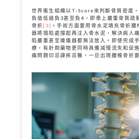
世界衞生組織以T-Score來判斷骨質密度
負值低過負3甚至負4，即患上嚴重骨質疏
骨折
[3]
。手術方面要用骨水泥填充骨折腰
器將塌陷處撐起再注入骨水泥，解決病人
陷嚴重甚至連儀器都無法放入。即使完成
療，有針劑藥物更同時具備減慢流失和促
痛問題切忌諱疾忌醫，一旦出現腰椎骨折