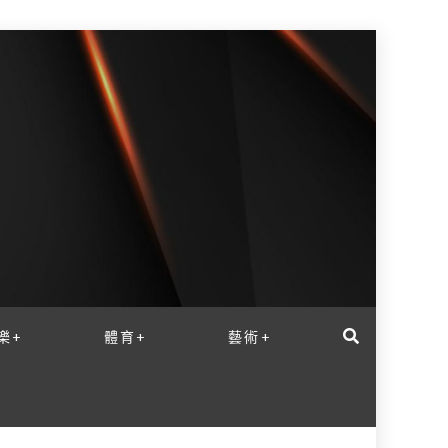
樂+
體育+
藝術+