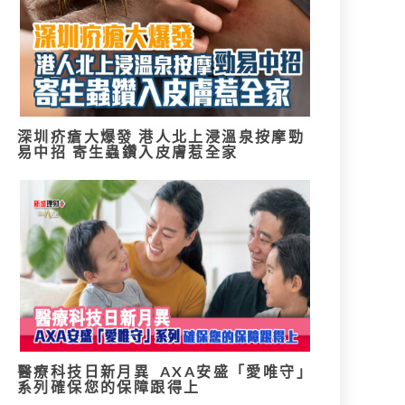
深圳疥瘡大爆發 港人北上浸溫泉按摩勁
易中招 寄生蟲鑽入皮膚惹全家
醫療科技日新月異 AXA安盛「愛唯守」
系列確保您的保障跟得上