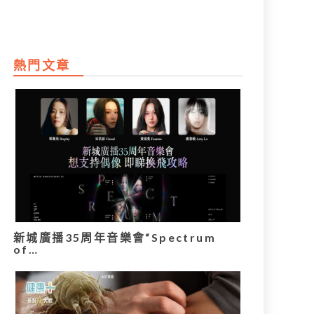
熱門文章
新城廣播35周年音樂會“Spectrum
of…