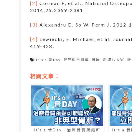
[2]
Cosman F, et al.; National Osteopo
2014;25:2359-2381
[3]
Alexandru D, So W. Perm J. 2012_
[4]
Lewiecki, E. Michael, et al: Journ
419-428.
It's a 骨Day
,
世界衞生組織
,
健康
,
新城八大家
,
腰
相關文章：
It’s a 骨Day｜治療骨質疏鬆可
It’s 