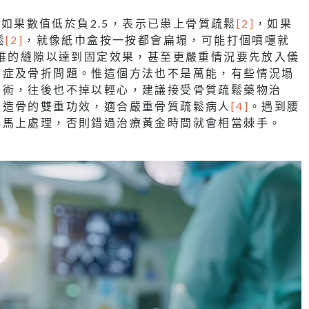
，如果數值低於負2.5，表示已患上骨質疏鬆
[2]
，如果
鬆
[2]
，就像紙巾盒按一按都會扁塌，可能打個噴嚏就
椎的縫隙以達到固定效果，甚至更嚴重情況要先放入儀
痛症及骨折問題。惟這個方法也不是萬能，有些情況塌
手術，往後也不掉以輕心，建議接受骨質疏鬆藥物治
進造骨的雙重功效，適合嚴重骨質疏鬆病人
[4]
。遇到腰
要馬上處理，否則錯過治療黃金時間就會相當棘手。