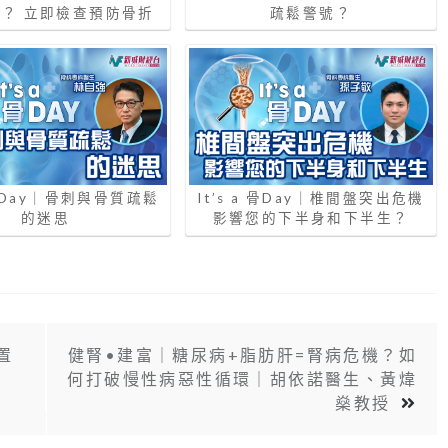
？ 立即檢查預防骨折
疏鬆警號？
a 骨Day｜骨刺與骨質疏鬆
It’s a 骨Day｜椎間盤突出危機
的迷思
影響您的下半身和下半生？
置
健腎•建富｜糖尿病+脂肪肝=腎病危機？如
何打破慢性病惡性循環｜胡依諾醫生、黃煒
燊教授