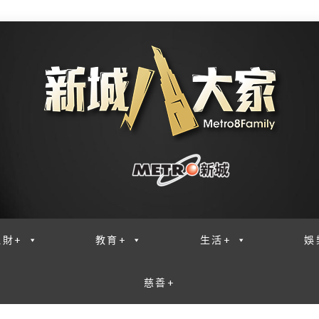
理財+
教育+
生活+
娛
慈善+