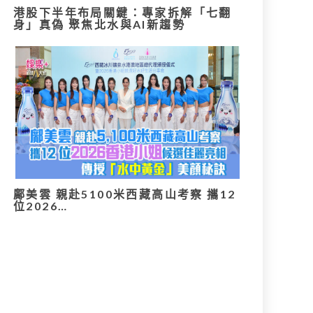
港股下半年布局關鍵：專家拆解「七翻
身」真偽 聚焦北水與AI新趨勢
鄺美雲 親赴5100米西藏高山考察 攜12
位2026…