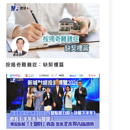
按揭奇難雜症：缺契樓篇