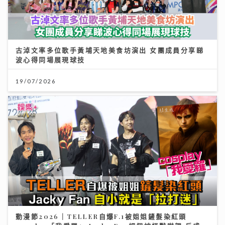
古淖文率多位歌手黃埔天地美食坊演出 女團成員分享睇
波心得同場展現球技
19/07/2026
動漫節2026｜TELLER自爆F.1被姐姐鏟髮染紅頭