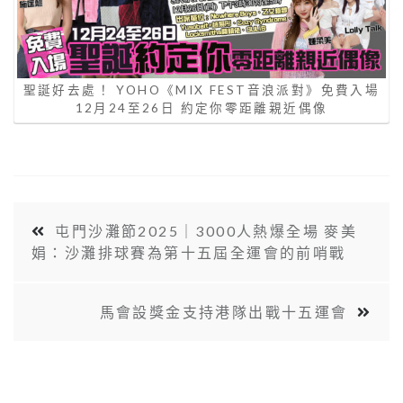
聖誕好去處！ YOHO《MIX FEST音浪派對》免費入場
12月24至26日 約定你零距離親近偶像
屯門沙灘節2025｜3000人熱爆全場 麥美
娟：沙灘排球賽為第十五屆全運會的前哨戰
馬會設獎金支持港隊出戰十五運會