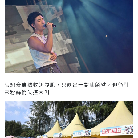
張馳豪雖然收起腹肌，只露出一對麒麟臂，但仍引
來粉絲們失控大叫