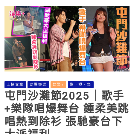
上榜文章
勁爆娛樂
娛樂+
影、視、樂
屯門沙灘節2025｜歌手
+樂隊唱爆舞台 鍾柔美跳
唱熱到除衫 張馳豪台下