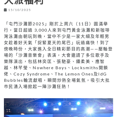
大派福利
15/10/2025
「屯門沙灘節2025」剛於上周六（11日）圓滿舉
行，當日超過 3,000人來到屯門黃金泳灘和新咖啡
灣泳灘由朝玩到晚，當中不少是一家大細及年輕男
女趁着好天氣「捉緊夏天的尾巴」玩過痛快！到了
傍晚時份，大家進入全日精彩節目的高潮——壓軸登
場的「沙灘音樂會」表演，大會邀請了多位歌手及
樂隊演出，包括林奕匡、張馳豪、鍾柔美、應智
越、林芊瑩、Nowhere Boys、Locksmiths開鎖
佬、Cozy Syndrome、The Lemon Ones及IdG
Bubbles輪流獻唱，瞬間炒熱全場氣氛，吸引大批
巿民湧入場掀起一陣沙灘狂熱！