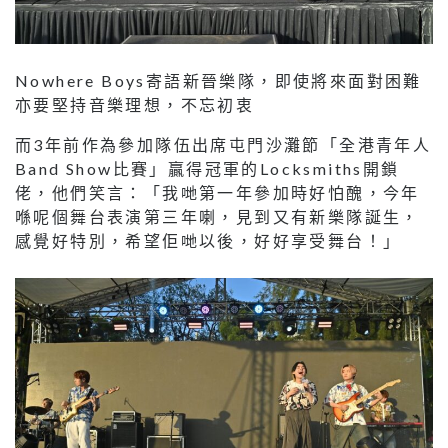
Nowhere Boys寄語新晉樂隊，即使將來面對困難
亦要堅持音樂理想，不忘初衷
而3年前作為參加隊伍出席屯門沙灘節「全港青年人
Band Show比賽」贏得冠軍的Locksmiths開鎖
佬，他們笑言：「我哋第一年參加時好怕醜，今年
喺呢個舞台表演第三年喇，見到又有新樂隊誕生，
感覺好特別，希望佢哋以後，好好享受舞台！」