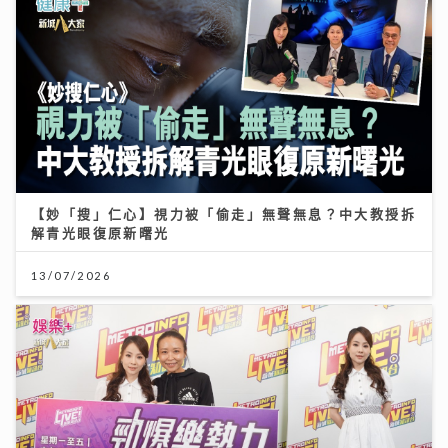
【妙「搜」仁心】視力被「偷走」無聲無息？中大教授拆
解青光眼復原新曙光
13/07/2026