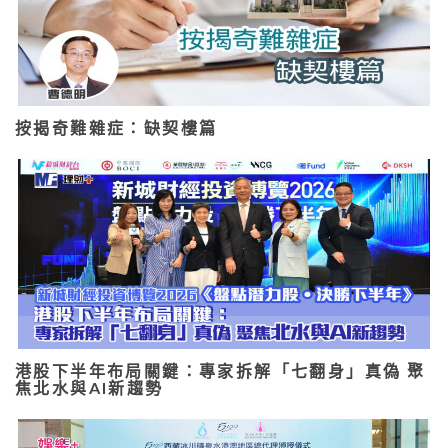
按揭奇難雜症：缺契樓篇
港股下半年布局關鍵：專家拆解「七翻身」真偽 聚
焦北水與AI新趨勢