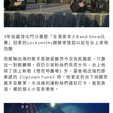
3年前贏得屯門沙灘節「全港青年人Band Show比
賽」冠軍的Locksmiths開鎖佬憶起以前在台上表現
怕醜
而壓軸出場的歌手張馳豪雖然今次收起腹肌，只露
出一對麒麟臂，但仍引來粉絲們失控大叫，台上他
除了送上新歌《燈亮時離場》外，最後唱出強烈節
奏感的《Uptown Funk》時，他更走到台下與觀眾
握手及擊掌，大派福利讓粉絲們瘋狂打卡，氣氛高
漲，儼如個人小型音樂會。