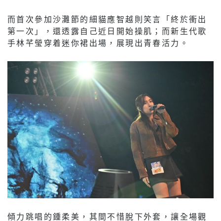
而首次參加沙灘節的細貓應智越則笑言「終於衝出
第一次」，還透露自己近日開始操肌；而新生代歌
手林芊瑩穿着迷你裙出場，展現出青春活力。
傾力跳唱的鍾柔美，其間不惜脫下外套，讓全場觀