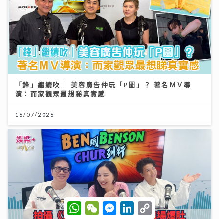
「鋒」繼續吹 | 美容廣告仲玩「P圖」？ 著名ＭＶ導
演：而家觀眾最想睇真實感
16/07/2026
W
W
M
L
C
h
e
e
i
o