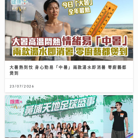
大暑熱到忟 身心勁易「中暑」兩款湯水即消暑 零廚藝都
煲到
23/07/2026