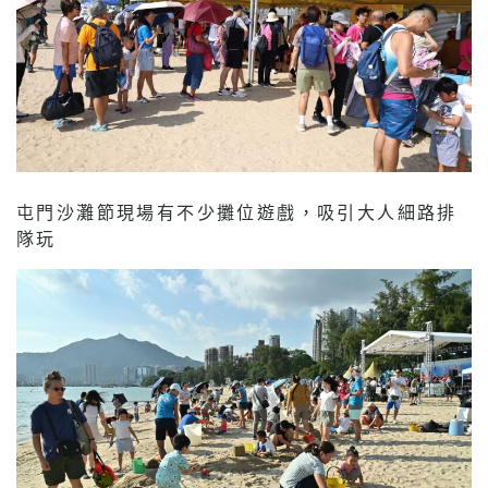
屯門沙灘節現場有不少攤位遊戲，吸引大人細路排
隊玩