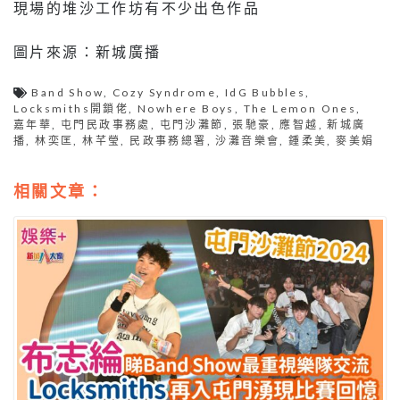
現場的堆沙工作坊有不少出色作品
圖片來源：新城廣播
Band Show
,
Cozy Syndrome
,
IdG Bubbles
,
Locksmiths開鎖佬
,
Nowhere Boys
,
The Lemon Ones
,
嘉年華
,
屯門民政事務處
,
屯門沙灘節
,
張馳豪
,
應智越
,
新城廣
播
,
林奕匡
,
林芊瑩
,
民政事務總署
,
沙灘音樂會
,
鍾柔美
,
麥美娟
相關文章：