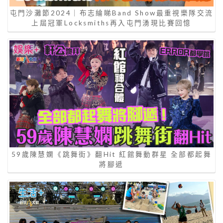
屯門沙灘節2024｜布志綸睇Band Show最重視樂隊交流
上屆冠軍Locksmiths再入屯門湧現比賽回憶
59歲陳慧嫻《跳舞街》翻Hit 紅館舞動群星 全部都起舞
將腳遞