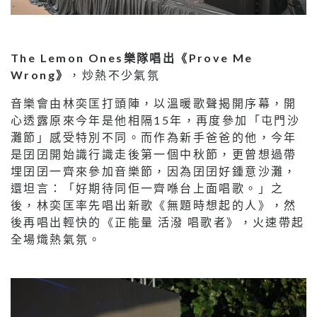
The Lemon Ones樂隊唱出《Prove Me
Wrong》
，炒熱不少氣氛
音樂會由林奕匡打頭陣，以溫暖歌聲揭開序幕，開
心透露原來今年是他相隔15年，再度參加「屯門沙
灘節」感受特別不同。而作為新手爸爸的他，今年
是囝囝開始識行識走後第一個中秋節，更曾想過帶
埋囝囝一齊來參加音樂節，因為囝囝好鍾意沙灘，
還坦言：「好期待同佢一齊喺台上面唱歌。」之
後，林奕匡率先唱出新歌《無題時想起的人》，然
後再唱出輕快的《正能量 活潑 唱歌者》，火速帶起
全場熾熱氣氛。