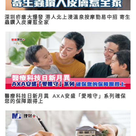
深圳疥瘡大爆發 港人北上浸溫泉按摩勁易中招 寄生
蟲鑽入皮膚惹全家
醫療科技日新月異 AXA安盛「愛唯守」系列確保
您的保障跟得上