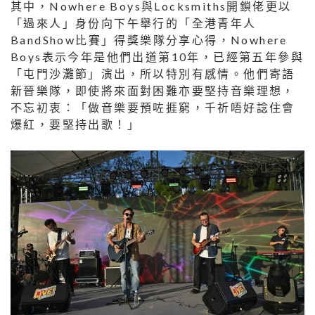
其中，Nowhere Boys與Locksmiths開鎖佬更以
「過來人」身份向下午舉行的「全港青年人
BandShow比賽」得獎樂隊分享心得，Nowhere
Boys表示今年是他們出道第10年，已經第五年參與
「屯門沙灘節」演出，所以特別有感情。他們寄語
新晉樂隊，即使將來面對困難亦要堅持音樂理想，
不忘初衷：「做音樂要預咗捱窮，千祈唔好諗住會
爆紅，要堅持出歌！」