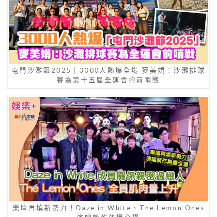
屯門沙灘節2025｜3000人熱爆全場 麥美娟：沙灘排球
賽為第十五屆全運會的前哨戰
樂壇再填新勢力！Daze in White、The Lemon Ones