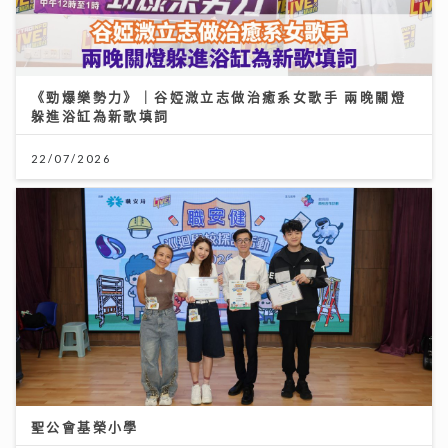
《勁爆樂勢力》｜谷婭溦立志做治癒系女歌手 兩晚關燈
躲進浴缸為新歌填詞
22/07/2026
聖公會基榮小學