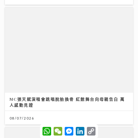
MC張天賦演唱會跳唱脫胎換骨 紅館舞台向母親告白 萬
人感動見證
08/07/2026
W
W
M
L
C
h
e
e
i
o