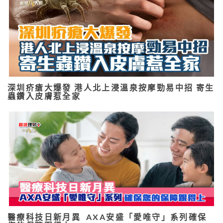
深圳疥瘡大爆發 港人北上浸溫泉按摩勁易中招 寄生
蟲鑽入皮膚惹全家
醫療科技日新月異 AXA安盛「愛唯守」系列確保