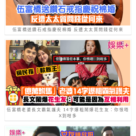
伍富橋送鑽石戒指慶祝棉婚 反遭太太質問錢從何來
伍富橋老婆長文霸氣護夫 14字爆粗鬧爆花生友：你恨唔
X到咁多