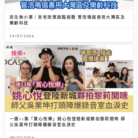
民生無小事｜安老政策面臨挑戰 管浩鳴倡善用大灣區及
樂齡科技
19/07/2026
一連13集「賞心悅樂」姚心悅登陸新城夥拍黎莉開咪 師
父吳業坤打頭陣爆錄音室血淚史
08/07/2026