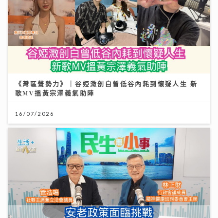
《灣區聲勢力》｜谷婭溦剖白曾低谷內耗到懷疑人生 新
歌MV搵黃宗澤義氣助陣
16/07/2026