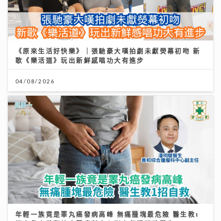
《原來生活好快樂》｜張馳豪大嘆拍劇未獻熒幕初吻 新
歌《樂活道》玩出新鮮感唱功大有進步
04/08/2026
年輕一族竟是睪丸癌發病高峰 無痛腫塊最危險 醫生教1