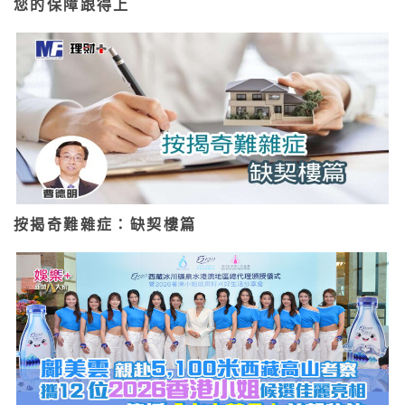
您的保障跟得上
按揭奇難雜症：缺契樓篇