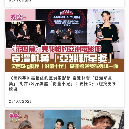
26/07/2026
《第四幕》亮相紐約亞洲電影節 袁澧林奪「亞洲新星
獎」 笑言5公斤獎座「份量十足」：要操Gym迎接更多
獎項
25/07/2026