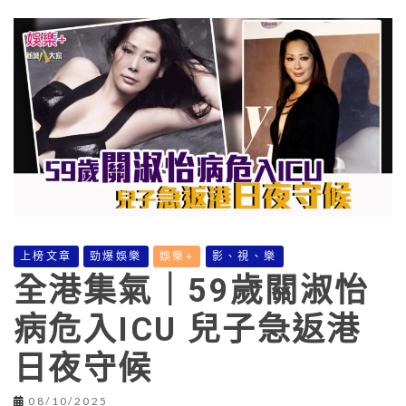
上榜文章
勁爆娛樂
娛樂+
影、視、樂
全港集氣｜59歲關淑怡
病危入ICU 兒子急返港
日夜守候
08/10/2025