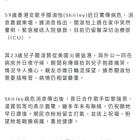
59歲香港女歌手關淑怡(Shirley)近日驚傳病危，消
息震撼樂壇。據消息指出，關淑怡上週在家中突然
暈倒，緊急被送入院搶救，目前仍留醫深切治療部
（ICU）。
其23歲兒子關浚賢從美國火速返港，與外公一同在
病房外日夜守候，期間有傳媒拍到兒子抱膝痛哭，
情況令人擔心。親友亦連日輪流探望，據悉關淑怡
需要插喉管，病情仍相當嚴重。
Shirley病危消息傳出後，昔日合作歌手如黎瑞恩、
湯寶如等均表示震驚，雖多年未有聯絡，仍祝願她
早日康復。網民亦紛紛留言打氣，並送上祝福，盼
望她能戰勝病魔，重拾健康。