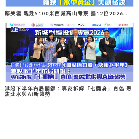
鄺美雲 親赴5100米西藏高山考察 攜12位2026…
港股下半年布局關鍵：專家拆解「七翻身」真偽 聚
焦北水與AI新趨勢