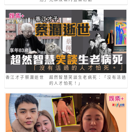
香江才子蔡瀾逝世 超然智慧笑談生老病死：「沒有活過
的人才怕死！」