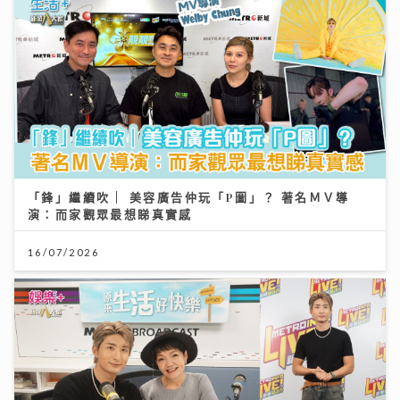
「鋒」繼續吹 | 美容廣告仲玩「P圖」？ 著名ＭＶ導
演：而家觀眾最想睇真實感
16/07/2026