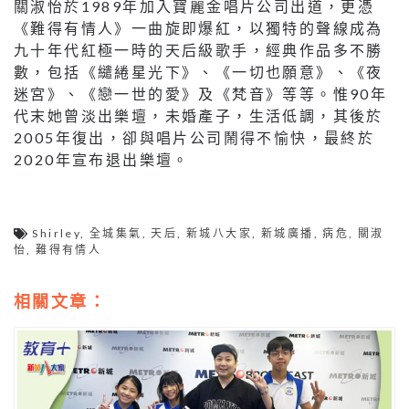
關淑怡於1989年加入寶麗金唱片公司出道，更憑
《難得有情人》一曲旋即爆紅，以獨特的聲線成為
九十年代紅極一時的天后級歌手，經典作品多不勝
數，包括《繾綣星光下》、《一切也願意》、《夜
迷宮》、《戀一世的愛》及《梵音》等等。惟90年
代末她曾淡出樂壇，未婚產子，生活低調，其後於
2005年復出，卻與唱片公司鬧得不愉快，最終於
2020年宣布退出樂壇。
Shirley
,
全城集氣
,
天后
,
新城八大家
,
新城廣播
,
病危
,
關淑
怡
,
難得有情人
相關文章：