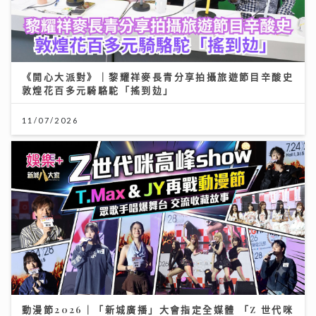
《開心大派對》｜黎耀祥麥長青分享拍攝旅遊節目辛酸史
敦煌花百多元騎駱駝「搖到攰」
11/07/2026
動漫節2026｜「新城廣播」大會指定全媒體 「Z 世代咪