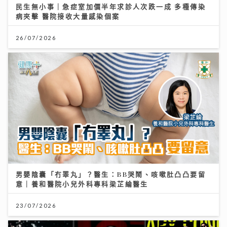
民生無小事｜急症室加價半年求診人次跌一成 多種傳染
病夾擊 醫院接收大量感染個案
26/07/2026
男嬰陰囊「冇睪丸」？醫生：BB哭鬧、咳嗽肚凸凸要留
意｜養和醫院小兒外科專科梁芷綸醫生
23/07/2026