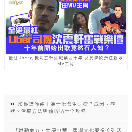
最紅Uber司機沈震軒奮戰樂壇十年 女友陳欣妍任新歌
MV主角
彤你講護齒｜為什麼會生牙瘡？成因、症
狀、治療方法與預防貼士全攻略
「燃動東九‧共慶中華」國潮文化慶祝系列活