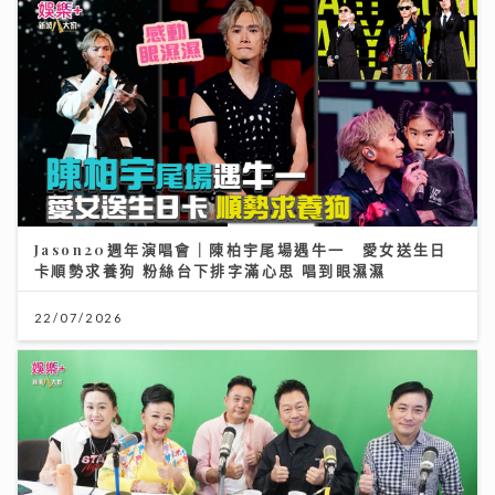
Jason20週年演唱會｜陳柏宇尾場遇牛一 愛女送生日
卡順勢求養狗 粉絲台下排字滿心思 唱到眼濕濕
22/07/2026