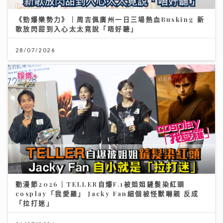
《勁爆樂勢力》｜周吉佩廣州一日三場熱血Busking 新
歌放閃甜到入心太太竟說「唔好聽」
28/07/2026
動漫節2026｜TELLER自爆F.1被姐姐鏟髮染紅頭
cosplay「我愛羅」 Jacky Fan細個被怪獸嚇親 反成
「拉打迷」