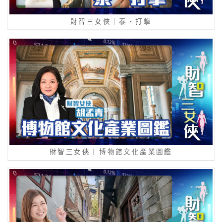
財智三女俠｜泰‧打擊
財智三女俠 | 博物館文化產業圖鑑