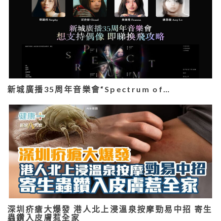
新城廣播35周年音樂會“Spectrum of…
深圳疥瘡大爆發 港人北上浸溫泉按摩勁易中招 寄生
蟲鑽入皮膚惹全家