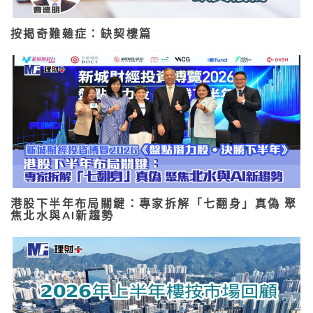
按揭奇難雜症：缺契樓篇
港股下半年布局關鍵：專家拆解「七翻身」真偽 聚
焦北水與AI新趨勢