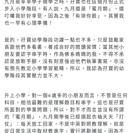
九月是莘莘學子開學之時，孖寶也在這個月份正式
步入小學階段。有人說，九月還是「蜜月期」，還
叮囑我好好享受，因為之後「有排你捱」。其實我
也一早有心理準備！
是的，孖寶幼學階段功課一點也不多，只是鼓勵家
長跟他們多看書，養成良好的閱讀習慣；當其他小
朋友要認字串字時，作為佛系媽媽的我，不得不承
認是放軟手腳，沒有刻意強迫他們執筆書寫，亦沒
有預先教定小學學習範疇，所以，我認為孖寶的幼
學階段其實壓力並不大。
升上小學，對一個6歲多的小朋友而言，不管是任何
科目，相信最難的是理解題目和串字，這也是孖寶
所面對的學業問題；所以，對不才而言並沒有所謂
的「蜜月期」，九月開學後已經摺起衣袖天天「打
仗」：每天放工回家，不是中英對照教理解，就是
從日常生活中取材教串字，實行將勤補拙，因為不