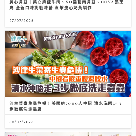
美心月餅｜美心麻辣牛肉、XO醬豬肉月餅、COVA黑芝
麻 全新口味挑戰味蕾 直擊流心奶黃製作
27/07/2026
沙生菜寄生蟲危機！美國約7000人中招 清水洗唔走 3
步徹底洗走蟲蟲
30/07/2026