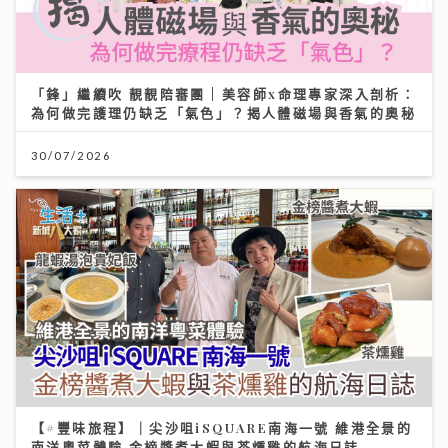
「鋒」繼續吹 靚靚陪審團 | 美容師x命理專家深入剖析：
為何做完護理仍缺乏「氣色」？揭人體磁場與香氣的奧秘
30/07/2026
【#豐味旅程】｜尖沙咀iSQUARE南海一號 維港全景的
南洋粵菜體驗 金榜醬煮大蝦與茶燻雞的航海日誌