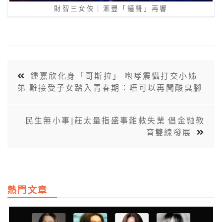
財智三女俠｜滙豐「鐘聲」再響
鍾嘉欣化身「哥斯拉」 咆哮震懾打交小姊
弟 難接受子女踏入青春期：唔可以再聞酸臭腳
民生無小事|莊太量指盛事難救失業 倡金融教
育雙線發展
熱門文章