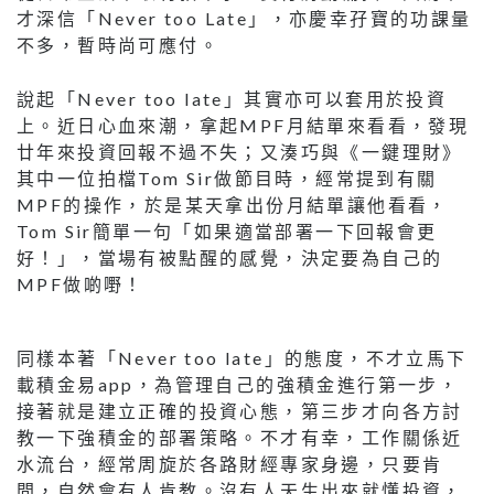
才深信「Never too Late」，亦慶幸孖寶的功課量
不多，暫時尚可應付。
說起「Never too late」其實亦可以套用於投資
上。近日心血來潮，拿起MPF月結單來看看，發現
廿年來投資回報不過不失；又湊巧與《一鍵理財》
其中一位拍檔Tom Sir做節目時，經常提到有關
MPF的操作，於是某天拿出份月結單讓他看看，
Tom Sir簡單一句「如果適當部署一下回報會更
好！」，當場有被點醒的感覺，決定要為自己的
MPF做啲嘢！
同樣本著「Never too late」的態度，不才立馬下
載積金易app，為管理自己的強積金進行第一步，
接著就是建立正確的投資心態，第三步才向各方討
教一下強積金的部署策略。不才有幸，工作關係近
水流台，經常周旋於各路財經專家身邊，只要肯
問，自然會有人肯教。沒有人天生出來就懂投資，