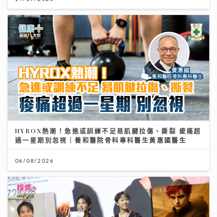
HYROX熱潮！急進或訓練不足易肌腱拉傷、撕裂 痠痛超
過一星期別忽視｜養和醫院骨科專科醫生黃惠國醫生
06/08/2026