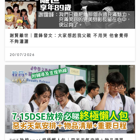
謝賢離世｜霆鋒發文：大家想起我父親 不用哭 他會覺得
不夠瀟灑
20/07/2026
DSE放榜2026終極懶人包｜惡劣天氣安排＋物品清單