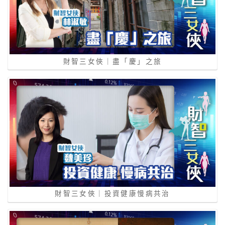
財智三女俠｜盡「慶」之旅
財智三女俠｜投資健康慢病共治