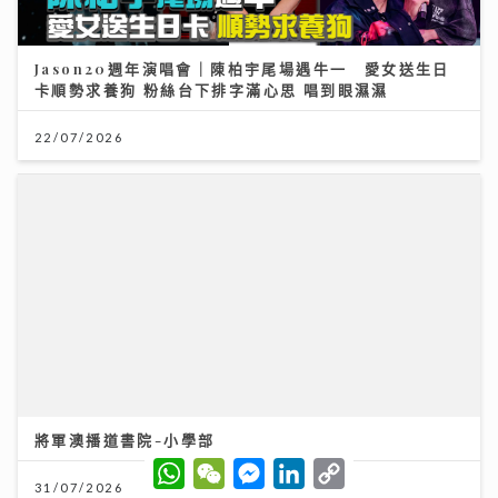
Jason20週年演唱會｜陳柏宇尾場遇牛一 愛女送生日
卡順勢求養狗 粉絲台下排字滿心思 唱到眼濕濕
22/07/2026
將軍澳播道書院-小學部
W
W
M
L
C
h
e
e
i
o
31/07/2026