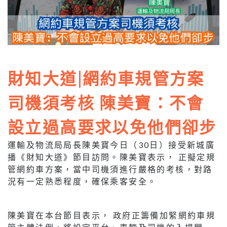
財知大道|網約車規管方案
司機須考核 陳美寶：不會
設立過高要求以免他們卻步
運輸及物流局局長陳美寶今日（30日）接受新城廣
播《財知大道》節目訪問。陳美寶表示， 正擬定規
管網約車方案，當中司機須進行嚴格的考核，對路
況有一定熟悉程度，確保乘客安全。
陳美寶在本台節目表示， 政府正籌備加緊網約車規