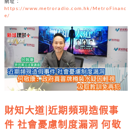
網址：
https://www.metroradio.com.hk/MetroFinanc
e/
財知大道|近期頻現造假事
件 社會憂慮制度漏洞 何敬