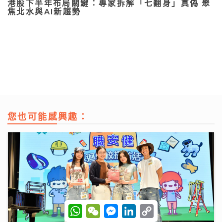
港股下半年布局關鍵：專家拆解「七翻身」真偽 聚
焦北水與AI新趨勢
您也可能感興趣：
W
W
M
L
C
h
e
e
i
o