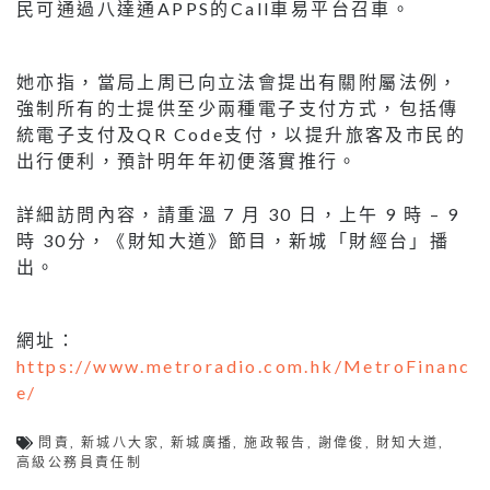
民可通過八達通APPS的Call車易平台召車。
她亦指，當局上周已向立法會提出有關附屬法例，
強制所有的士提供至少兩種電子支付方式，包括傳
統電子支付及QR Code支付，以提升旅客及市民的
出行便利，預計明年年初便落實推行。
詳細訪問內容，請重溫 7 月 30 日，上午 9 時 – 9
時 30分，《財知大道》節目，新城「財經台」播
出。
網址：
https://www.metroradio.com.hk/MetroFinanc
e/
問責
,
新城八大家
,
新城廣播
,
施政報告
,
謝偉俊
,
財知大道
,
高級公務員責任制