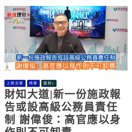
上榜文章
時事
理財+
財知大道|新一份施政報
告或設高級公務員責任
制 謝偉俊：高官應以身