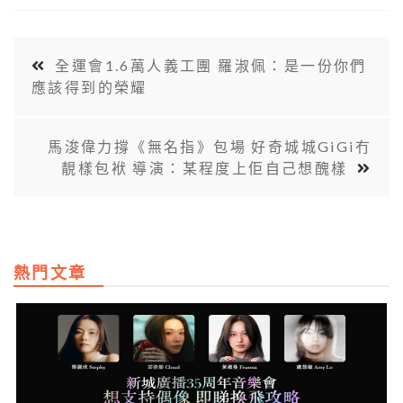
全運會1.6萬人義工團 羅淑佩：是一份你們
應該得到的榮耀
馬浚偉力撐《無名指》包場 好奇城城GiGi冇
靚樣包袱 導演：某程度上佢自己想醜樣
熱門文章