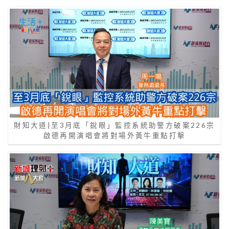
財知大道|至3月底「銳眼」監控系統助警方破案226宗
啟德再開演唱會將對場外黃牛重點打擊