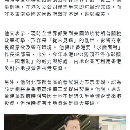
舉例稱，在港設立公司僅需半天即可辦理完成，而
許多東南亞國家因政府效率不足，難以媲美。
他又表示，現時全世界都受到美國總統特朗普關稅
政策衝擊，形容是「從未見過」的亂世，影響商家
投資意欲及營商環境。 他提出香港要「求變面對」
作長遠部署，此外，今年本港IPO勢頭不俗亦彰顯
「一國兩制」的威力與好處，内地企業可利用香港
吸引外地投資者來港集資。
另外，他對北部都會區的發展潛力表示樂觀，認為
該計劃將為香港高增值工業提供契機。他說，過去
董建華政府時期曾因土地不足錯失半導體企業來港
投資，但現時擁有土地資源是重大突破。