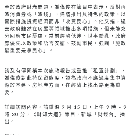
至於政府財赤問題，謝偉俊在節目中表示，反對再
派消費券或「派錢」，建議推出具特色的政策，以
實際措施提振經濟而非「收買民心」。他又指，過
去政府雖然在房屋等領域推出多項措施，但未能充
分回應市民憂慮，當前經濟低迷、世事紛亂，政府
應優先以政策和語言安慰、鼓勵市民，強調「施政
最重要是拿民心」。
談及有傳聞稱本次施政報告或重推「租置計劃」，
謝偉俊對此持保留態度，認為政府不應過度集中資
源於基建、房地產方面，在經濟上找出路更為重
要。
詳細訪問內容，請重溫 9 月 15 日，上午 9 時 – 9
時 30 分，《財知大道》節目，新城「財經台」播
出。