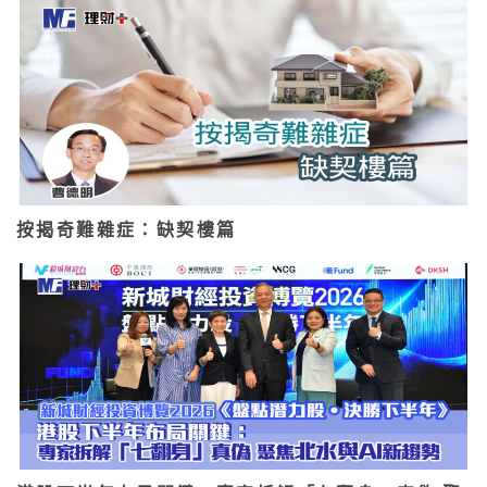
按揭奇難雜症：缺契樓篇