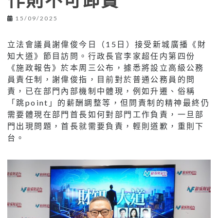
作則不可卸責
15/09/2025
立法會議員謝偉俊今日（15日）接受新城廣播《財
知大道》節目訪問。行政長官李家超任内第四份
《施政報告》於本周三公布，據悉將設立高級公務
員責任制，謝偉俊指，目前對於普通公務員的問
責，已在部門內部機制中體現，例如升遷、俗稱
「跳point」的薪酬調整等，但問責制的精神最終仍
需要體現在部門首長如何對部門工作負責，一旦部
門出現問題，首長就需要負責，輕則道歉，重則下
台。