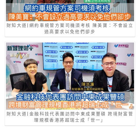
財知大道|網約車規管方案司機須考核 陳美寶：不會設立
過高要求以免他們卻步
財知大道|金融科技代表團訪問中東成果豐碩 跨境財富管
理規模香港將超瑞士成「世一」