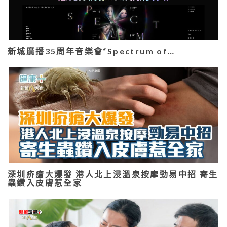
新城廣播35周年音樂會“Spectrum of…
深圳疥瘡大爆發 港人北上浸溫泉按摩勁易中招 寄生
蟲鑽入皮膚惹全家