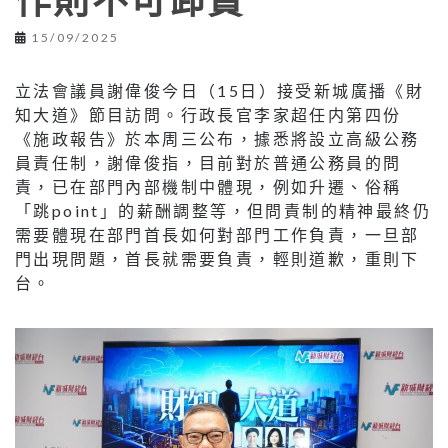
作則不可卸責
15/09/2025
立法會議員謝偉俊今日（15日）接受新城廣播《財
知大道》節目訪問。行政長官李家超任内第四份
《施政報告》於本周三公布，據悉將設立高級公務
員責任制，謝偉俊指，目前對於普通公務員的問
責，已在部門內部機制中體現，例如升遷、俗稱
「跳point」的薪酬調整等，但問責制的精神最終仍
需要體現在部門首長如何對部門工作負責，一旦部
門出現問題，首長就需要負責，輕則道歉，重則下
台。