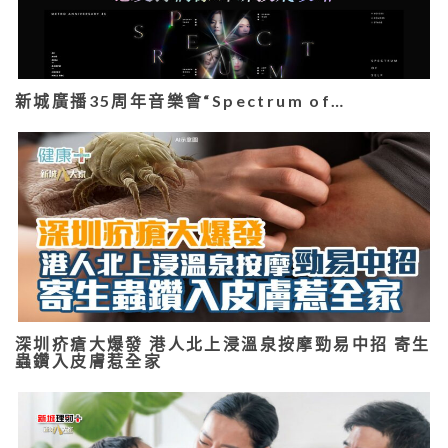
新城廣播35周年音樂會“Spectrum of…
深圳疥瘡大爆發 港人北上浸溫泉按摩勁易中招 寄生
蟲鑽入皮膚惹全家