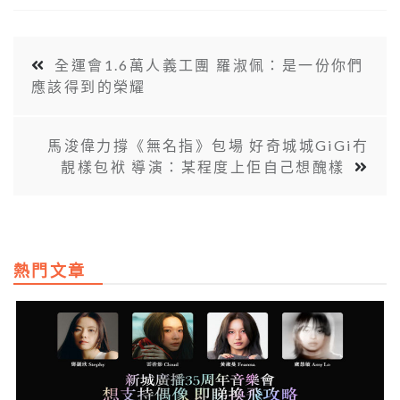
全運會1.6萬人義工團 羅淑佩：是一份你們
應該得到的榮耀
馬浚偉力撐《無名指》包場 好奇城城GiGi冇
靚樣包袱 導演：某程度上佢自己想醜樣
熱門文章