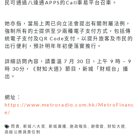
民可通過八達通APPS的Call車易平台召車。
她亦指，當局上周已向立法會提出有關附屬法例，
強制所有的士提供至少兩種電子支付方式，包括傳
統電子支付及QR Code支付，以提升旅客及市民的
出行便利，預計明年年初便落實推行。
詳細訪問內容，請重溫 7 月 30 日，上午 9 時 – 9
時 30分，《財知大道》節目，新城「財經台」播
出。
網址：
https://www.metroradio.com.hk/MetroFinanc
e/
問責
,
新城八大家
,
新城廣播
,
施政報告
,
謝偉俊
,
財知大道
,
高級公務員責任制