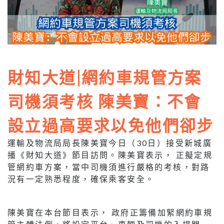
財知大道|網約車規管方案
司機須考核 陳美寶：不會
設立過高要求以免他們卻步
運輸及物流局局長陳美寶今日（30日）接受新城廣
播《財知大道》節目訪問。陳美寶表示， 正擬定規
管網約車方案，當中司機須進行嚴格的考核，對路
況有一定熟悉程度，確保乘客安全。
陳美寶在本台節目表示， 政府正籌備加緊網約車規