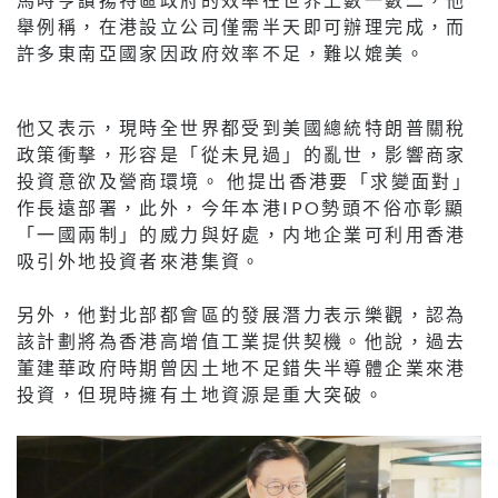
舉例稱，在港設立公司僅需半天即可辦理完成，而
許多東南亞國家因政府效率不足，難以媲美。
他又表示，現時全世界都受到美國總統特朗普關稅
政策衝擊，形容是「從未見過」的亂世，影響商家
投資意欲及營商環境。 他提出香港要「求變面對」
作長遠部署，此外，今年本港IPO勢頭不俗亦彰顯
「一國兩制」的威力與好處，内地企業可利用香港
吸引外地投資者來港集資。
另外，他對北部都會區的發展潛力表示樂觀，認為
該計劃將為香港高增值工業提供契機。他說，過去
董建華政府時期曾因土地不足錯失半導體企業來港
投資，但現時擁有土地資源是重大突破。