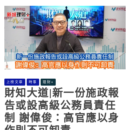
上榜文章
時事
理財+
財知大道|新一份施政報
告或設高級公務員責任
制 謝偉俊：高官應以身