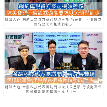
財知大道|網約車規管方案司機須考核 陳美寶：不會設立
過高要求以免他們卻步
財知大道|金融科技代表團訪問中東成果豐碩 跨境財富管
理規模香港將超瑞士成「世一」