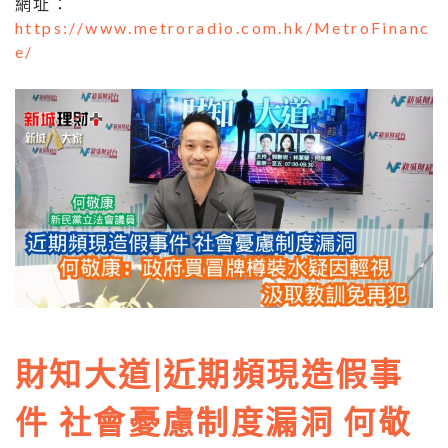
網址：
https://www.metroradio.com.hk/MetroFinanc
e/
財知大道|近期頻現造假事
件 社會憂慮制度漏洞 何敬