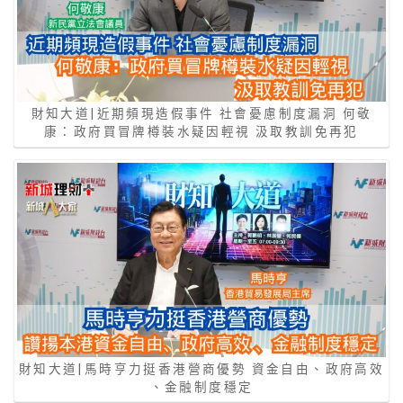
財知大道|近期頻現造假事件 社會憂慮制度漏洞 何敬
康：政府買冒牌樽裝水疑因輕視 汲取教訓免再犯
財知大道|馬時亨力挺香港營商優勢 資金自由、政府高效
、金融制度穩定