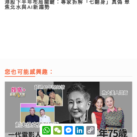
港股下半年布局關鍵：專家拆解「七翻身」真偽 聚
焦北水與AI新趨勢
您也可能感興趣：
W
W
M
L
C
h
e
e
i
o