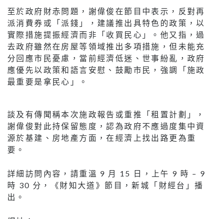
至於政府財赤問題，謝偉俊在節目中表示，反對再
派消費券或「派錢」，建議推出具特色的政策，以
實際措施提振經濟而非「收買民心」。他又指，過
去政府雖然在房屋等領域推出多項措施，但未能充
分回應市民憂慮，當前經濟低迷、世事紛亂，政府
應優先以政策和語言安慰、鼓勵市民，強調「施政
最重要是拿民心」。
談及有傳聞稱本次施政報告或重推「租置計劃」，
謝偉俊對此持保留態度，認為政府不應過度集中資
源於基建、房地產方面，在經濟上找出路更為重
要。
詳細訪問內容，請重溫 9 月 15 日，上午 9 時 – 9
時 30 分，《財知大道》節目，新城「財經台」播
出。