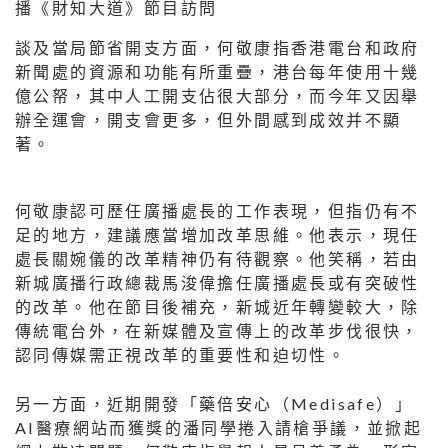
播《財知大道》節目訪問
談及當局節省開支方面，何敬康指香港電台和政府
新聞處的資源和功能有所重疊，港台每年使用十幾
億公帑，其中人工開支佔很大部分，而今年又因舉
辦全運會，開支會更多，但外間感到成效并不顯
著。
何敬康認可歷任廣播處長的工作表現，但指仍有不
足的地方，建議應當增加改革思維。他表示，現任
處長關婉儀的改革精神仍有待觀察。他笑稱，若由
新城廣播行政總裁馬浚偉擔任廣播處長或有突破性
的改革。他在節目後補充，新城近年轉變較大，除
傳統電台外，在新媒體及宣傳上的改革步伐很快，
認同傳媒需正視改革的重要性和迫切性。
另一方面，近期開發「藥倍安心（Medisafe）」
AI醫療網站而獲獎的潘同學捲入請槍爭議，並掀起