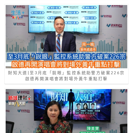
財知大道|至3月底「銳眼」監控系統助警方破案226宗
啟德再開演唱會將對場外黃牛重點打擊