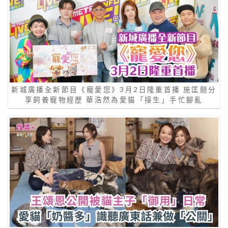
新城廣播全新節目《寵愛您》3月2日隆重首播 施匡翹分
享飼養寵物經歷 華浩然為愛貓「接生」手忙腳亂