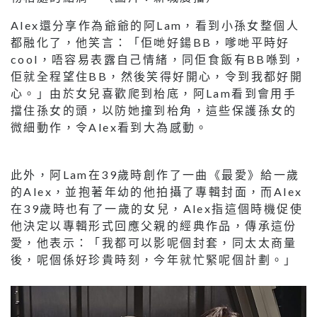
Alex還分享作為爺爺的阿Lam，看到小孫女整個人
都融化了，他笑言：「佢哋好鍚BB，嗲哋平時好
cool，唔容易表露自己情緒，同佢食飯有BB喺到，
佢就全程望住BB，然後笑得好開心，令到我都好開
心。」由於女兒喜歡爬到枱底，阿Lam看到會用手
擋住孫女的頭，以防她撞到枱角，這些保護孫女的
微細動作，令Alex看到大為感動。
此外，阿Lam在39歲時創作了一曲《最愛》給一歲
的Alex，並抱著年幼的他拍攝了專輯封面，而Alex
在39歲時也有了一歲的女兒，Alex指這個時機促使
他決定以專輯形式回應父親的經典作品，傳承這份
愛，他表示：「我都可以影呢個封套，同太太商量
後，呢個係好珍貴時刻，今年就忙緊呢個計劃。」