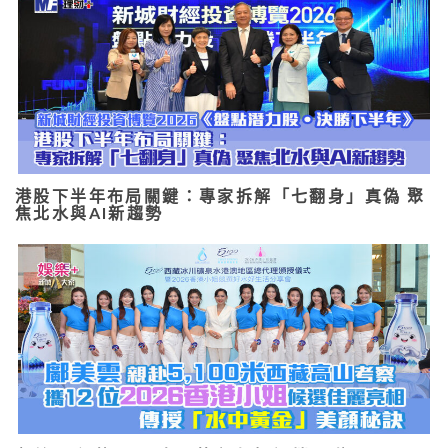
港股下半年布局關鍵：專家拆解「七翻身」真偽 聚
焦北水與AI新趨勢