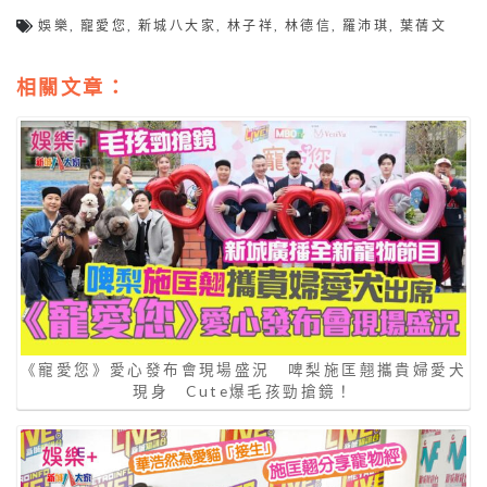
娛樂
,
寵愛您
,
新城八大家
,
林子祥
,
林德信
,
羅沛琪
,
葉蒨文
相關文章：
《寵愛您》愛心發布會現場盛況 啤梨施匡翹攜貴婦愛犬
現身 Cute爆毛孩勁搶鏡！