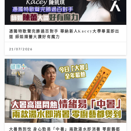
憑獨特歌聲完勝過百對手 華納新人Kacey大學畢業即出
道 師姐陳蕾大讚好有魔力
21/07/2026
大暑熱到忟 身心勁易「中暑」兩款湯水即消暑 零廚藝都