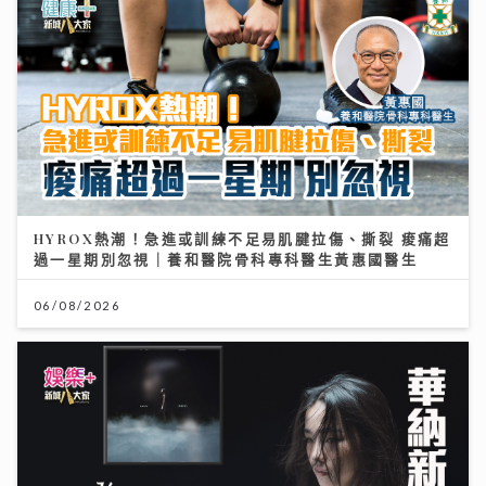
HYROX熱潮！急進或訓練不足易肌腱拉傷、撕裂 痠痛超
過一星期別忽視｜養和醫院骨科專科醫生黃惠國醫生
06/08/2026