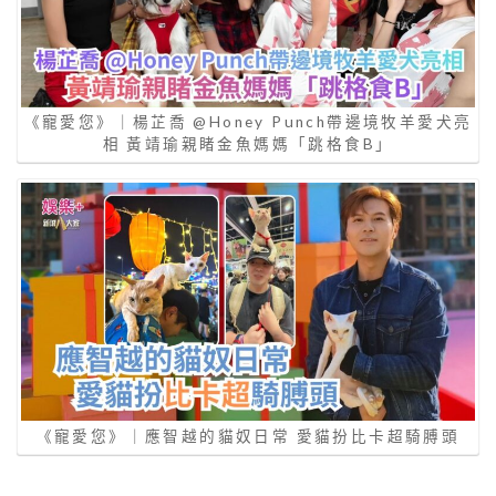
《寵愛您》｜楊芷喬 @Honey Punch帶邊境牧羊愛犬亮
相 黃靖瑜親睹金魚媽媽「跳格食B」
《寵愛您》｜應智越的貓奴日常 愛貓扮比卡超騎膊頭