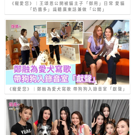
《寵愛您》｜王頌恩公開被貓主子「御用」日常 愛貓
「奶醬多」識聽廣東話兼做「公關」
《寵愛您》｜鄭融為愛犬寫歌 帶狗狗入錄音室「獻聲」