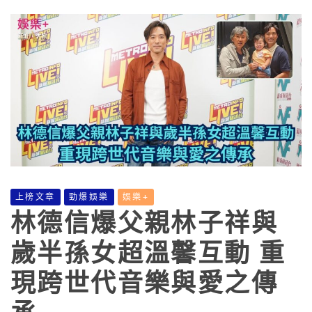
上榜文章
勁爆娛樂
娛樂+
林德信爆父親林子祥與
歲半孫女超溫馨互動 重
現跨世代音樂與愛之傳