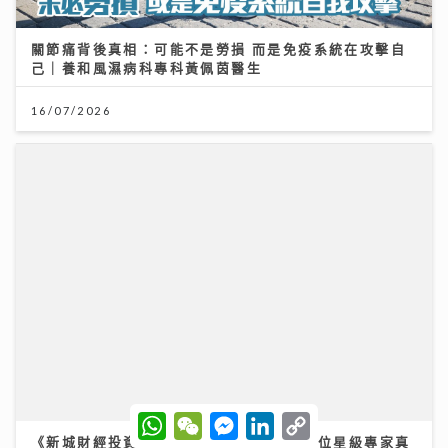
關節痛背後真相：可能不是勞損 而是免疫系統在攻擊自
己｜養和風濕病科專科黃佩茵醫生
16/07/2026
《新城財經投資博覽2026》盛況空前 多位星級專家真
知灼見 分享致勝關鍵
W
W
M
L
C
h
e
e
i
o
11/07/2026