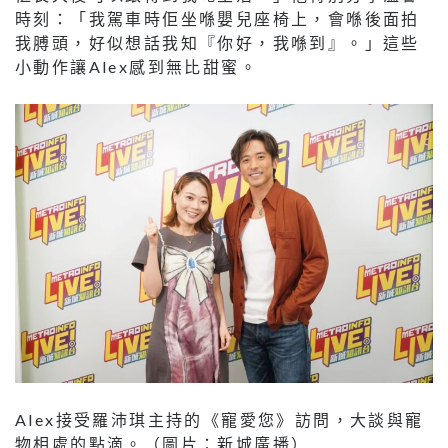
時刻：「我駕車時佢坐喺嬰兒座椅上，會喺後面拍
我膊頭，好似想話我知『你好，我喺到』。」這些
小動作讓Alex感到無比甜蜜。
Alex接受羅沛琪主持的《寵愛您》訪問，大談與寵
物相處的點滴。（圖片：新城廣播）