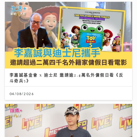
李嘉誠基金會 x 迪士尼 邀請逾2.4萬名外傭假日看《反
斗奇兵5》
04/08/2026