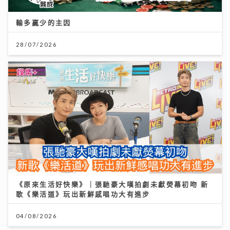
輸多贏少的主因
28/07/2026
《原來生活好快樂》｜張馳豪大嘆拍劇未獻熒幕初吻 新
歌《樂活道》玩出新鮮感唱功大有進步
04/08/2026