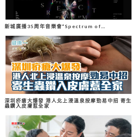
新城廣播35周年音樂會“Spectrum of…
深圳疥瘡大爆發 港人北上浸溫泉按摩勁易中招 寄生
蟲鑽入皮膚惹全家