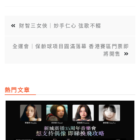
財智三女俠｜妙手仁心 弦歌不輟
全運會｜保齡球項目圓滿落幕 香港賽區門票即
將開售
熱門文章