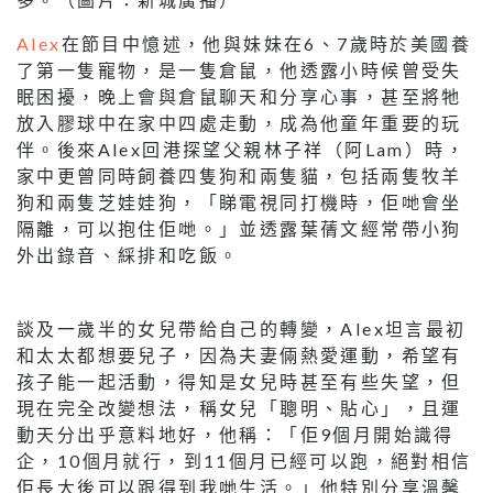
Alex
在節目中憶述，他與妹妹在6、7歲時於美國養
了第一隻寵物，是一隻倉鼠，他透露小時候曾受失
眠困擾，晚上會與倉鼠聊天和分享心事，甚至將牠
放入膠球中在家中四處走動，成為他童年重要的玩
伴。後來Alex回港探望父親林子祥（阿Lam）時，
家中更曾同時飼養四隻狗和兩隻貓，包括兩隻牧羊
狗和兩隻芝娃娃狗，「睇電視同打機時，佢哋會坐
隔離，可以抱住佢哋。」並透露葉蒨文經常帶小狗
外出錄音、綵排和吃飯。
談及一歲半的女兒帶給自己的轉變，Alex坦言最初
和太太都想要兒子，因為夫妻倆熱愛運動，希望有
孩子能一起活動，得知是女兒時甚至有些失望，但
現在完全改變想法，稱女兒「聰明、貼心」，且運
動天分出乎意料地好，他稱：「佢9個月開始識得
企，10個月就行，到11個月已經可以跑，絕對相信
佢長大後可以跟得到我哋生活。」他特別分享溫馨