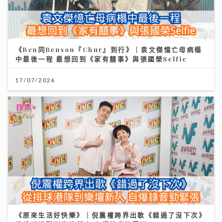
《Ben同Benson『Chur』到行》｜袁文傑憶亡母病榻
中最後一程 最想回到《家有囍事》與張國榮Selfie
17/07/2026
《原來生活好快樂》｜倪震權跨界出歌《錯過了沒下次》