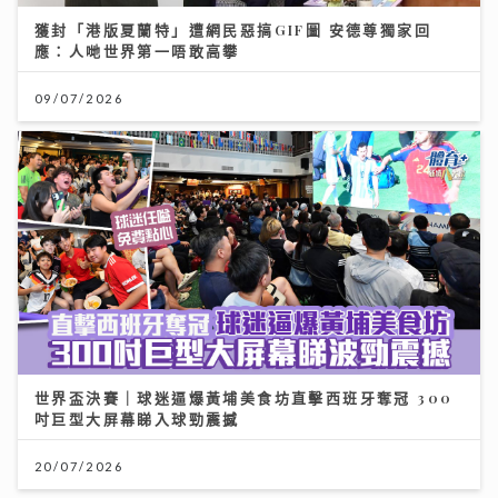
獲封「港版夏蘭特」遭網民惡搞GIF圖 安德尊獨家回
應：人哋世界第一唔敢高攀
09/07/2026
世界盃決賽｜球迷逼爆黃埔美食坊直擊西班牙奪冠 300
吋巨型大屏幕睇入球勁震撼
20/07/2026