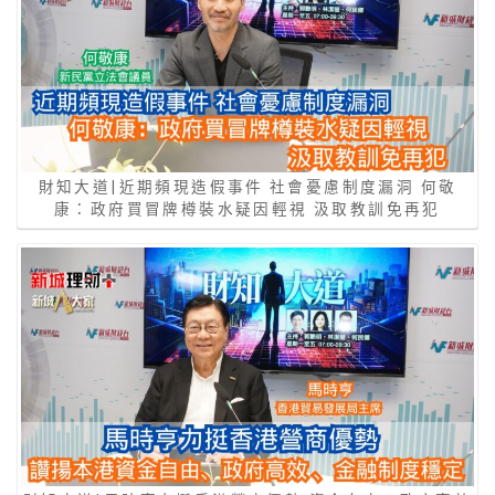
財知大道|近期頻現造假事件 社會憂慮制度漏洞 何敬
康：政府買冒牌樽裝水疑因輕視 汲取教訓免再犯