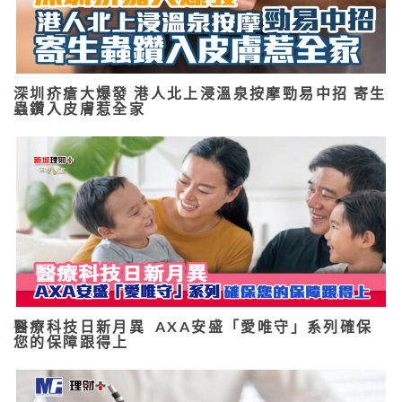
深圳疥瘡大爆發 港人北上浸溫泉按摩勁易中招 寄生
蟲鑽入皮膚惹全家
醫療科技日新月異 AXA安盛「愛唯守」系列確保
您的保障跟得上