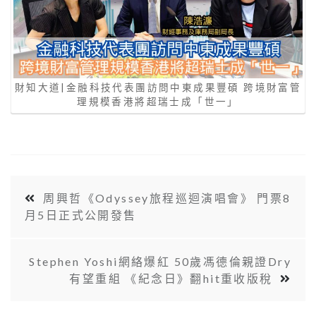
財知大道|金融科技代表團訪問中東成果豐碩 跨境財富管
理規模香港將超瑞士成「世一」
周興哲《Odyssey旅程巡迴演唱會》 門票8
月5日正式公開發售
Stephen Yoshi網絡爆紅 50歲馮德倫親證Dry
有望重組 《紀念日》翻hit重收版稅