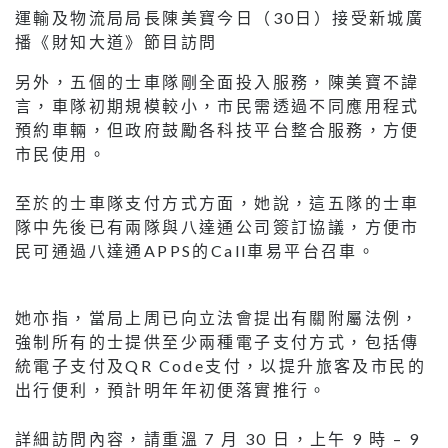
運輸及物流局局長陳美寶今日（30日）接受新城廣
播《財知大道》節目訪問
另外，五個的士車隊剛全面投入服務，陳美寶不諱
言，車隊初期規模較小，市民需透過不同應用程式
預約車輛，但政府鼓勵各科技平台整合服務，方便
市民使用。
至於的士車隊支付方式方面，她說，這五隊的士車
隊中先後已有兩隊與八達通公司簽訂協議，方便市
民可通過八達通APPS的Call車易平台召車。
她亦指，當局上周已向立法會提出有關附屬法例，
強制所有的士提供至少兩種電子支付方式，包括傳
統電子支付及QR Code支付，以提升旅客及市民的
出行便利，預計明年年初便落實推行。
詳細訪問內容，請重溫 7 月 30 日，上午 9 時 – 9