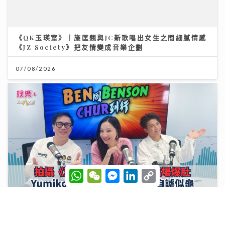
07/08/2026
W
W
M
L
C
《Ben同Benson『Chur』到行》｜拍攝《繁花》獲王
h
e
e
i
o
家衛鼓勵臨場爆肚 Yumiko由出道至今不停學習自謔似
a
C
s
n
p
龜
t
h
s
k
y
s
a
e
e
L
A
t
n
d
i
25/07/2026
p
g
I
n