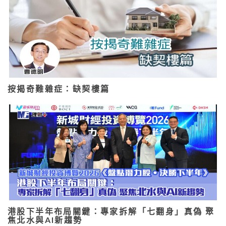
按揭奇難雜症：缺契樓篇
港股下半年布局關鍵：專家拆解「七翻身」真偽 聚
焦北水與AI新趨勢