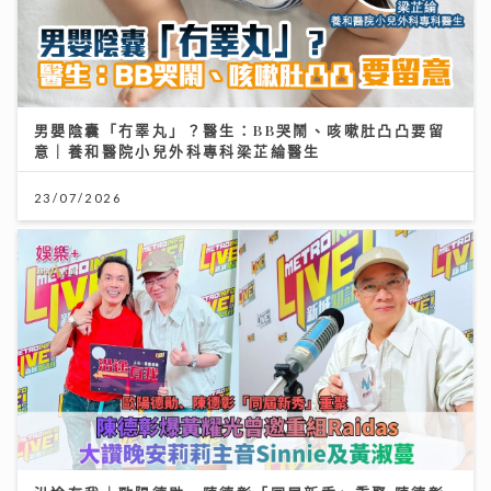
男嬰陰囊「冇睪丸」？醫生：BB哭鬧、咳嗽肚凸凸要留
意｜養和醫院小兒外科專科梁芷綸醫生
23/07/2026