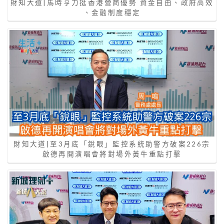
財知大道|馬時亨力挺香港營商優勢 資金自由、政府高效
、金融制度穩定
財知大道|至3月底「銳眼」監控系統助警方破案226宗
啟德再開演唱會將對場外黃牛重點打擊