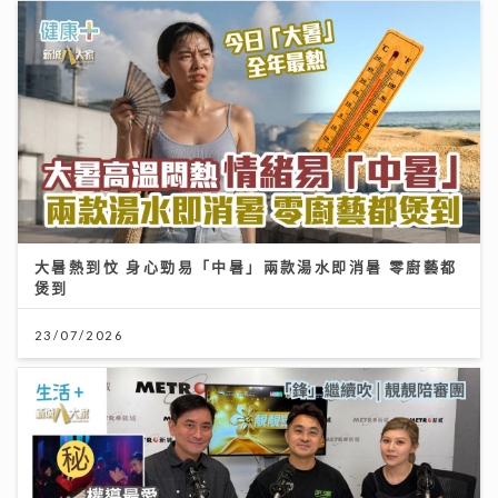
大暑熱到忟 身心勁易「中暑」兩款湯水即消暑 零廚藝都
煲到
23/07/2026