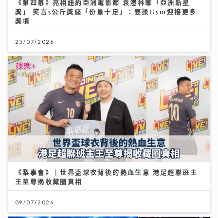
《第四幕》亮相紐約亞洲電影節 袁澧林奪「亞洲新星
獎」 笑言5公斤獎座「份量十足」：要操Gym迎接更多
獎項
25/07/2026
《梨事會》｜世界盃球衣背後的熱血生意 港足超聯班主
王至尊揭收藏圈真相
09/07/2026