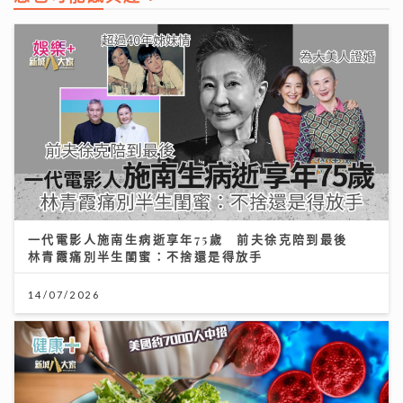
一代電影人施南生病逝享年75歲 前夫徐克陪到最後
林青霞痛別半生閨蜜：不捨還是得放手
14/07/2026