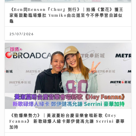
《Ben同Benson『Chur』到行》｜拍攝《繁花》獲王
家衛鼓勵臨場爆肚 Yumiko由出道至今不停學習自謔似
龜
25/07/2026
《勁爆樂勢力》｜黃淑蔓盼台慶音樂會唱新歌《Hey
Feanna》 新歌碌爆人緣卡鄭伊健馮允謙 Serrini 豪華
加持