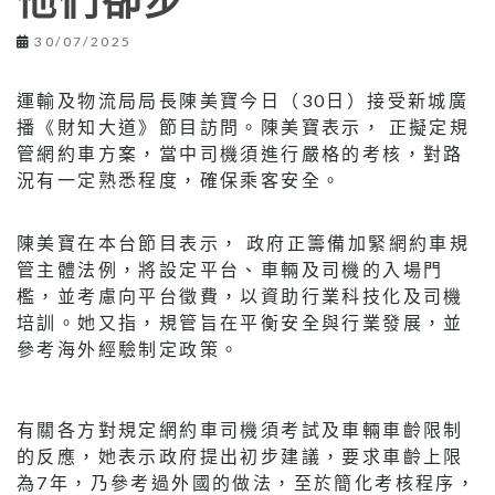
他們卻步
30/07/2025
運輸及物流局局長陳美寶今日（30日）接受新城廣
播《財知大道》節目訪問。陳美寶表示， 正擬定規
管網約車方案，當中司機須進行嚴格的考核，對路
況有一定熟悉程度，確保乘客安全。
陳美寶在本台節目表示， 政府正籌備加緊網約車規
管主體法例，將設定平台、車輛及司機的入場門
檻，並考慮向平台徵費，以資助行業科技化及司機
培訓。她又指，規管旨在平衡安全與行業發展，並
參考海外經驗制定政策。
有關各方對規定網約車司機須考試及車輛車齡限制
的反應，她表示政府提出初步建議，要求車齡上限
為7年，乃參考過外國的做法，至於簡化考核程序，