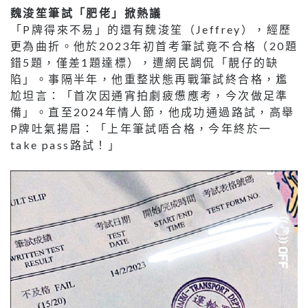
魏浚笙筆試「肥佬」掀熱議
「P牌得來不易」的還有魏浚笙（Jeffrey），經歷
更為曲折。他於2023年初首考筆試竟不合格（20題
錯5題，僅差1題達標），遭網民調侃「靚仔的缺
陷」。事隔半年，他重整狀態再戰筆試終合格，尷
尬坦言：「首次因通宵拍劇疲憊應考，今次做足準
備」。直至2024年情人節，他成功通過路試，高舉
P牌吐氣揚眉：「上年筆試唔合格，今年終於一
take pass路試！」