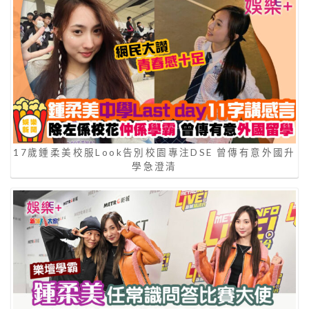
17歲鍾柔美校服Look告別校園專注DSE 曾傳有意外國升
學急澄清