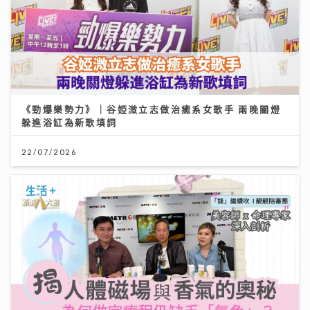
《勁爆樂勢力》｜谷婭溦立志做治癒系女歌手 兩晚關燈
躲進浴缸為新歌填詞
22/07/2026