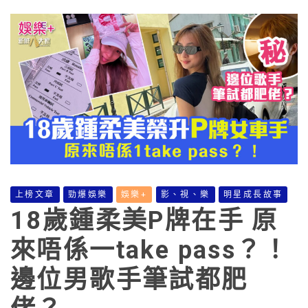
上榜文章
勁爆娛樂
娛樂+
影、視、樂
明星成長故事
18歲鍾柔美P牌在手 原
來唔係一take pass？！
邊位男歌手筆試都肥