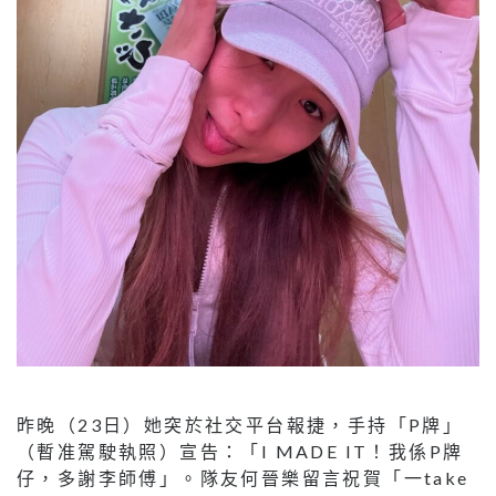
昨晚（23日）她突於社交平台報捷，手持「P牌」
（暫准駕駛執照）宣告：「I MADE IT！我係P牌
仔，多謝李師傅」。隊友何晉樂留言祝賀「一take