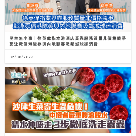
民生無小事｜徐英偉指本港酒店業靠服務質量非價格競爭
鄭泳舜倡港隊參與內地聯賽吸鄰城球迷消費
02/08/2026