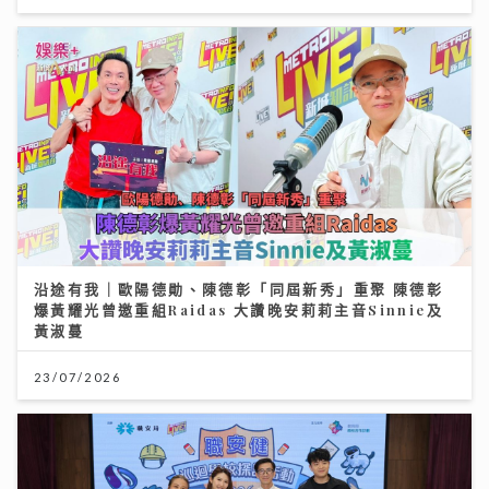
沿途有我｜歐陽德勛、陳德彰「同屆新秀」重聚 陳德彰
爆黃耀光曾邀重組Raidas 大讚晚安莉莉主音Sinnie及
黃淑蔓
23/07/2026