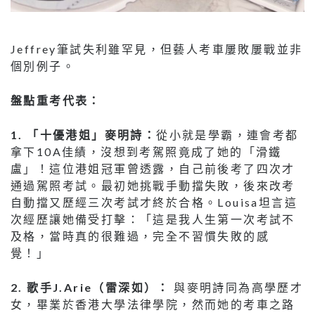
Jeffrey筆試失利雖罕見，但藝人考車屢敗屢戰並非
個別例子。
盤點重考代表：
1. 「十優港姐」麥明詩：
從小就是學霸，連會考都
拿下10A佳績，沒想到考駕照竟成了她的「滑鐵
盧」！這位港姐冠軍曾透露，自己前後考了四次才
通過駕照考試。最初她挑戰手動擋失敗，後來改考
自動擋又歷經三次考試才終於合格。Louisa坦言這
次經歷讓她備受打擊：「這是我人生第一次考試不
及格，當時真的很難過，完全不習慣失敗的感
覺！」
2. 歌手J.Arie（雷深如）：
與麥明詩同為高學歷才
女，畢業於香港大學法律學院，然而她的考車之路