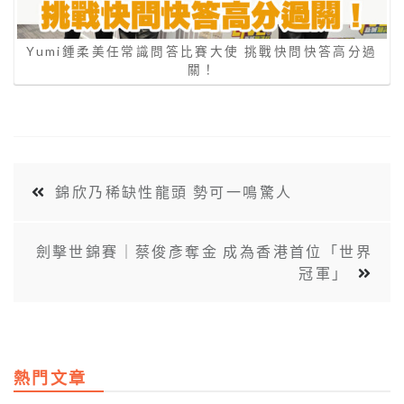
Yumi鍾柔美任常識問答比賽大使 挑戰快問快答高分過
關！
錦欣乃稀缺性龍頭 勢可一鳴驚人
劍擊世錦賽｜蔡俊彥奪金 成為香港首位「世界
冠軍」
熱門文章