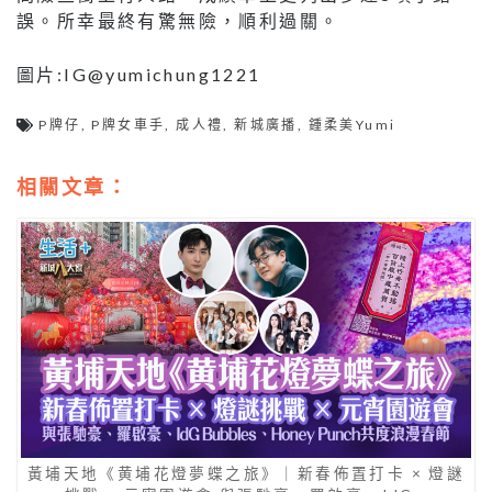
誤。所幸最終有驚無險，順利過關。
圖片:IG@yumichung1221
P牌仔
,
P牌女車手
,
成人禮
,
新城廣播
,
鍾柔美Yumi
相關文章：
黃埔天地《黄埔花燈夢蝶之旅》｜新春佈置打卡 × 燈謎