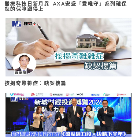
醫療科技日新月異 AXA安盛「愛唯守」系列確保
您的保障跟得上
按揭奇難雜症：缺契樓篇