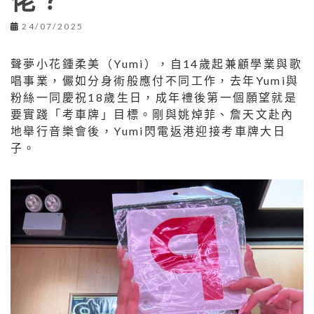
佬？
24/07/2025
聲夢小花鍾柔美（Yumi），自14歲起兼顧學業與歌
唱事業，儼如分身術般應付不同工作，去年Yumi與
粉絲一同慶祝18歲生日，成年禮後第一個願望就是
要實踐「考車牌」目標。剛與姚焯菲、詹天文赴內
地舉行音樂會後，Yumi閃電返港迎接考車牌大日
子。