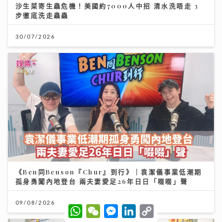
沙生菜寄生蟲危機！美國約7000人中招 清水洗唔走 3
步徹底洗走蟲蟲
30/07/2026
《Ben同Benson『Chur』到行》｜袁潔儀事業低潮期
孤身勇闖內地登台 兩夫妻愛足26年日日「啜啜」聲
09/08/2026
W
W
M
L
C
h
e
e
i
o