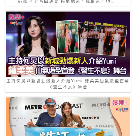
挑戰 × 元宵園遊會 與張馳豪、羅啟豪、IdG…
主持何炅以新城勁爆新人介紹Yumi 鍾柔美仙氣造型首登
《聲生不息》舞台