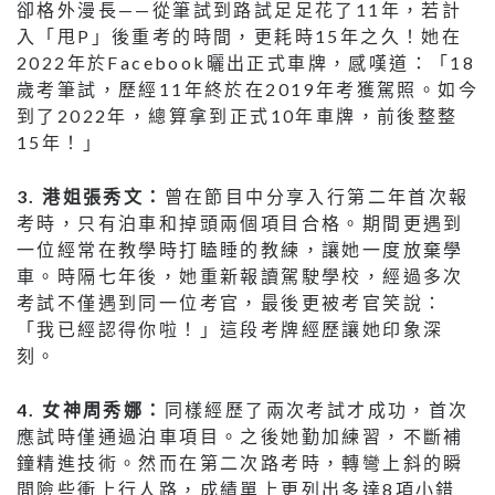
卻格外漫長——從筆試到路試足足花了11年，若計
入「甩P」後重考的時間，更耗時15年之久！她在
2022年於Facebook曬出正式車牌，感嘆道：「18
歲考筆試，歷經11年終於在2019年考獲駕照。如今
到了2022年，總算拿到正式10年車牌，前後整整
15年！」
3. 港姐張秀文：
曾在節目中分享入行第二年首次報
考時，只有泊車和掉頭兩個項目合格。期間更遇到
一位經常在教學時打瞌睡的教練，讓她一度放棄學
車。時隔七年後，她重新報讀駕駛學校，經過多次
考試不僅遇到同一位考官，最後更被考官笑說：
「我已經認得你啦！」這段考牌經歷讓她印象深
刻。
4. 女神周秀娜：
同樣經歷了兩次考試才成功，首次
應試時僅通過泊車項目。之後她勤加練習，不斷補
鐘精進技術。然而在第二次路考時，轉彎上斜的瞬
間險些衝上行人路，成績單上更列出多達8項小錯