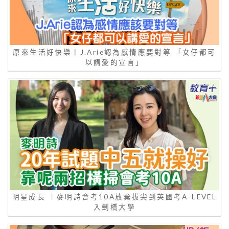
原來生活好快樂丨J.Arie認為感情應要對等 「女仔都可
以講愛的宣言」
明星成長 ｜麥明詩會考10A放棄拔尖到英國考A-LEVEL
入劍橋大學