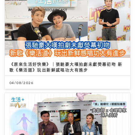
《原來生活好快樂》｜張馳豪大嘆拍劇未獻熒幕初吻 新
歌《樂活道》玩出新鮮感唱功大有進步
04/08/2026