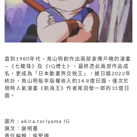
直到1980年代，鳥山明創作出兩部家傳戶曉的漫畫
—《七龍珠》及《IQ博士》，最終憑此兩部作品成
名，更成為「日本動畫界交稅王」，據日媒2022年
統計，鳥山明每年版權收入約14.8億日圓，僅次於
現時人氣漫畫《航海王》作者尾田榮一郎的31億日
圓。
圖片 : akira.toriyama IG
撰文：謝明蕙
責任編輯：侯聖樺