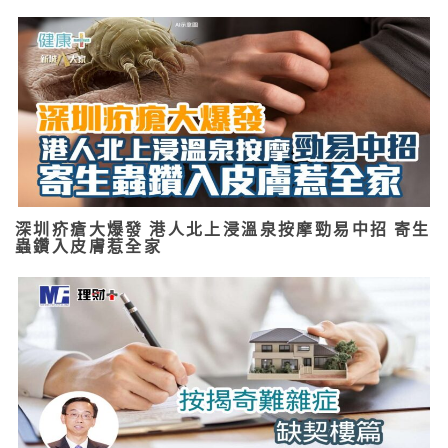
深圳疥瘡大爆發 港人北上浸溫泉按摩勁易中招 寄生
蟲鑽入皮膚惹全家