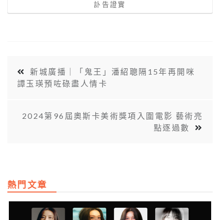
訃告證實
新城廣播｜「鬼王」潘紹聰隔15年再開咪
譚玉瑛預咗碌盡人情卡
2024第96屆奧斯卡美術獎項入圍電影 藝術亮
點逐過數
熱門文章