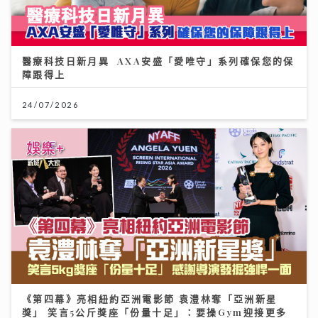
醫療科技日新月異 AXA安盛「愛唯守」系列確保您的保
障跟得上
24/07/2026
《第四幕》亮相紐約亞洲電影節 袁澧林奪「亞洲新星
獎」 笑言5公斤獎座「份量十足」：要操Gym迎接更多