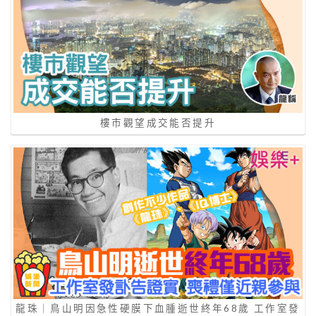
樓市觀望成交能否提升
龍珠｜鳥山明因急性硬膜下血腫逝世終年68歲 工作室發