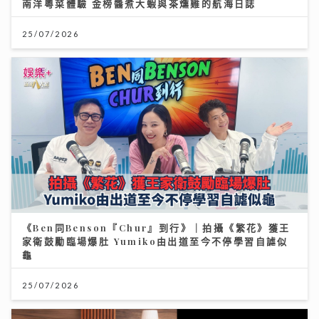
南洋粵菜體驗 金榜醬煮大蝦與茶燻雞的航海日誌
25/07/2026
《Ben同Benson『Chur』到行》｜拍攝《繁花》獲王
家衛鼓勵臨場爆肚 Yumiko由出道至今不停學習自謔似
龜
25/07/2026