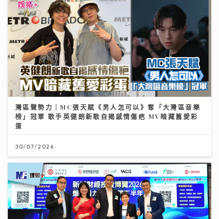
灣區聲勢力｜MC張天賦《男人怎可以》奪「大灣區音樂
榜」冠軍 歌手英健朗新歌自揭感情傷疤 MV暗藏舊愛彩
蛋
30/07/2026