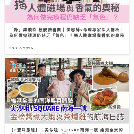
「鋒」繼續吹 靚靚陪審團 | 美容師x命理專家深入剖析：
為何做完護理仍缺乏「氣色」？揭人體磁場與香氣的奧秘
30/07/2026
【#豐味旅程】｜尖沙咀iSQUARE南海一號 維港全景的