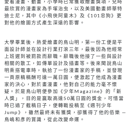
愛看漫畫、動畫，小學時已常獲取繪畫獎項，兒時
最欣賞的漫畫家為手塚治虫，以及美國動畫師華特
迪士尼，其中《小飛俠阿童木》及《101忠狗》更
對他的繪圖方式產生深遠的影響。
大學畢業後，熱愛繪畫的鳥山明，第一份工便是平
面設計師並在設計行業打滾三年，最後因為他經常
上班遲到被罰款而辭職。辭職後他接了一些與設計
相關的散工，如傳單設計及插畫等。後來聞說鳥山
明乘搭電車時，執拾了一份漫畫家的手稿，並發現
一頁原稿稿酬可達一萬日圓，便激起了他成為漫畫
家的決心，對於畫漫畫，他對自己的能力毫不懷
疑。於是鳥山明便參加《少年Magazine》的「新
人獎」，目的是贏取高達50萬日圓的獎金，可惜當
時已過了截稿日子，便轉戰投稿至《週刊少年
Jump》，雖然最終未有獲獎，卻獲得了他的佰樂 —
鳥嶋和彥的賞識，從此改變命運。