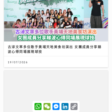
古淖文率多位歌手黃埔天地美食坊演出 女團成員分享睇
波心得同場展現球技
19/07/2026
W
W
M
L
C
h
e
e
i
o