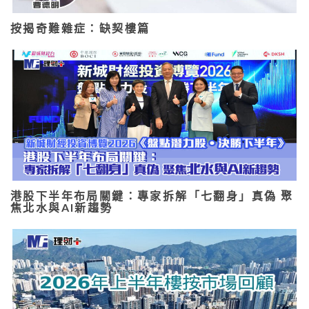
按揭奇難雜症：缺契樓篇
港股下半年布局關鍵：專家拆解「七翻身」真偽 聚
焦北水與AI新趨勢