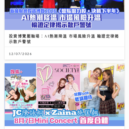
投資博覽壓軸場：AI熱潮降溫 市場風險升溫 輪證定律揭
示散戶警號
12/07/2026