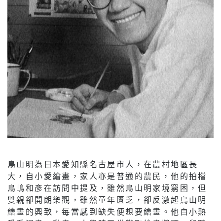
鳥山明為日本愛知縣名古屋市人，在農村地區長
大，自小愛繪畫，家人亦是普通的農民，他的拍檔
鳥嶋和彥在訪問中提及，雖然鳥山明家境窮困，但
雙親卻開朗樂觀，雖然童年匱乏，卻反激起鳥山明
繪畫的興致，每當感到缺失便想要繪畫。他自小熱