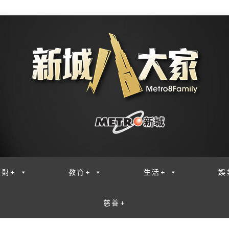
理財+
教育+
生活+
娛
慈善+