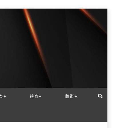
樂+
體育+
藝術+