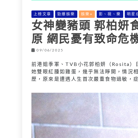
上榜文章
勁爆娛樂
娛樂+
影、視、樂
明星
女神變豬頭 郭柏妍
原 網民憂有致命危
09/06/2025
前港姐季軍、TVB小花郭柏妍（Rosit
她雙眼紅腫如雞蛋，幾乎無法睜開，情況相
歷，原來是遭遇人生首次嚴重食物過敏，