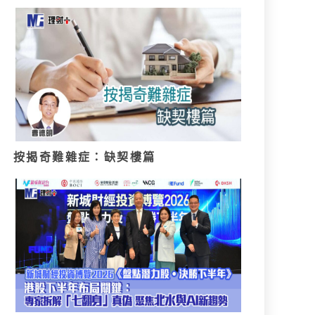
按揭奇難雜症：缺契樓篇