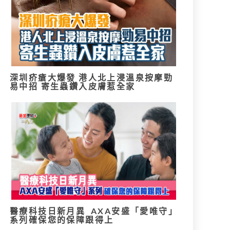
深圳疥瘡大爆發 港人北上浸溫泉按摩勁
易中招 寄生蟲鑽入皮膚惹全家
醫療科技日新月異 AXA安盛「愛唯守」
系列確保您的保障跟得上