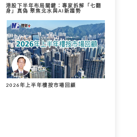
港股下半年布局關鍵：專家拆解「七翻
身」真偽 聚焦北水與AI新趨勢
2026年上半年樓按市場回顧