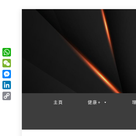
W
一網睇盡 八家大成
h
W
a
e
M
t
C
e
L
s
h
s
i
主頁
健康+
A
C
a
s
n
p
o
t
e
k
p
p
n
e
y
g
d