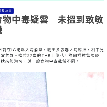
成長故事
食物中毒疑雲 未搵到致敏
機
a）日前在IG驚爆入院消息，曬出多張嚇人病容照，相中見
當危急。這位27歲的TVB上位花旦詳細描述驚險經
症狀來勢洶洶，與一般食物中毒截然不同。