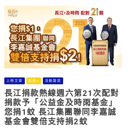
上榜文章
慈善+
活動籌款
長江捐款熱線週六第21次配對
捐款予「公益金及時雨基金」
您捐1蚊 長江集團聯同李嘉誠
基金會雙倍支持捐2蚊