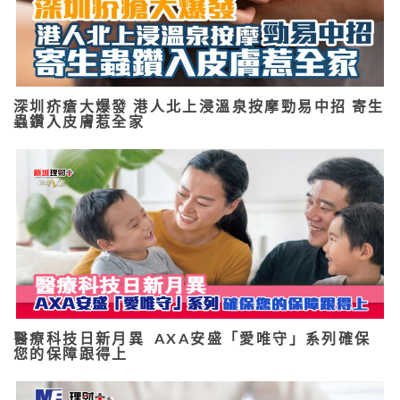
深圳疥瘡大爆發 港人北上浸溫泉按摩勁易中招 寄生
蟲鑽入皮膚惹全家
醫療科技日新月異 AXA安盛「愛唯守」系列確保
您的保障跟得上