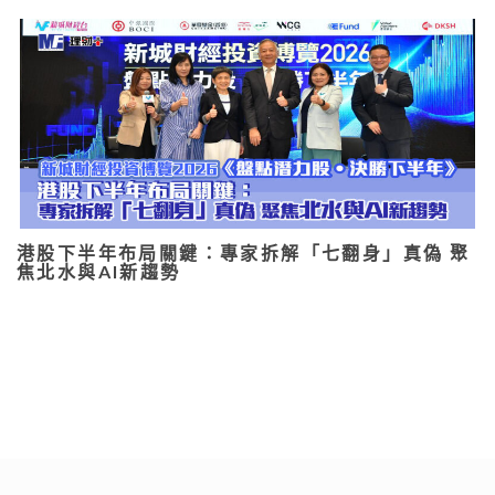
港股下半年布局關鍵：專家拆解「七翻身」真偽 聚
焦北水與AI新趨勢