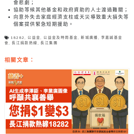
會悲劇；
協助等候其他基金和政府資助的人士渡過難關；
向意外失去家庭經濟支柱或天災導致重大損失等
個案提供緊急短期援助。
18282
,
公益金
,
公益金及時雨基金
,
新城廣播
,
李嘉誠基金
會
,
長江捐款熱線
,
長江集團
相關文章：