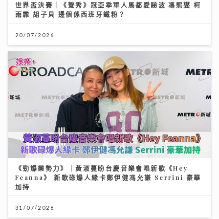
世界盃決賽｜《聲秀》冠亞季軍人馬都愛睇波 馮熙燮 柯
雨霏 胡子貝 邊個係西班牙鐵粉？
20/07/2026
《勁爆樂勢力》｜黃淑蔓盼台慶音樂會唱新歌《Hey
Feanna》 新歌碌爆人緣卡鄭伊健馮允謙 Serrini 豪華
加持
31/07/2026