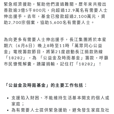
緊急經濟援助，幫助他們渡過難關。歷年來共撥出
善款逾3億5千800元，向超過12.9萬名有需要人士
伸出援手。去年，基金已撥款超過2,100萬元，資
助2,700宗個案，協助5,600名有需要人士。
為向更多有需要人士伸出援手，長江集團將於本星
期六（6月6日）晚上8時至11時「萬眾同心公益
金」電視籌款節目，將第21度啟動長江捐款熱線
「18282」，為 「公益金及時雨基金」籌款，呼籲
巿民慷慨解囊，踴躍捐輸，記住打「18282」！
「公益金及時雨基金」的主要工作包括：
支援陷入財困、不能維持生活基本開支的個人或
家庭；
為有需要人士提供緊急援助，避免發生家庭及社