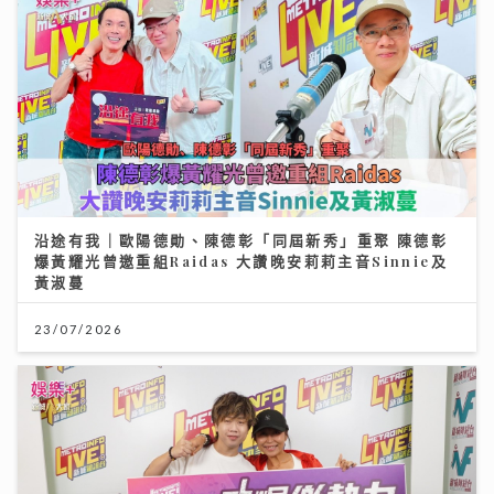
沿途有我｜歐陽德勛、陳德彰「同屆新秀」重聚 陳德彰
爆黃耀光曾邀重組Raidas 大讚晚安莉莉主音Sinnie及
黃淑蔓
23/07/2026