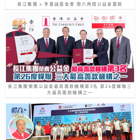
長江集團 x 李嘉誠基金會 周六再撐公益金籌款
長江集團榮膺公益金最高籌款機構第3名 第26度蟬聯三
大最高籌款機構之一