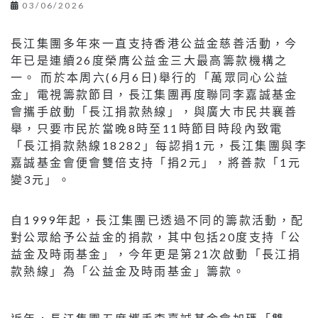
03/06/2026
長江集團多年來一直支持香港公益金慈善活動，今
年已是連續26度榮膺公益金三大最高籌款機構之
一。 而於本周六(6月6日)舉行的「萬眾同心公益
金」電視籌款節目，長江集團再度聯同李嘉誠基金
會攜手啟動「長江捐款熱線」，與廣大巿民共襄善
舉，只要巿民於當晚8時至11時節目時段內致電
「長江捐款熱線18282」每認捐1元，長江集團與李
嘉誠基金會便會雙倍支持「捐2元」，將善款「1元
變3元」。
自1999年起，長江集團已透過不同的籌款活動，配
對公眾給予公益金的捐款，其中包括20度支持「公
益金及時雨基金」，今年更是第21次啟動「長江捐
款熱線」為「公益金及時雨基金」籌款。