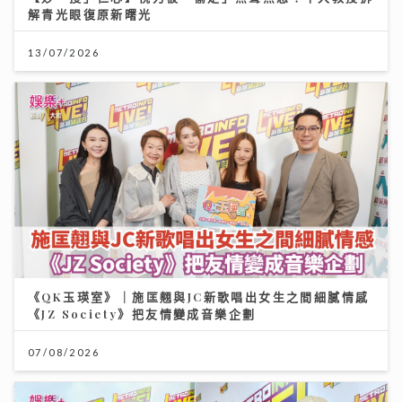
解青光眼復原新曙光
13/07/2026
《QK玉瑛室》｜施匡翹與JC新歌唱出女生之間細膩情感
《JZ Society》把友情變成音樂企劃
07/08/2026