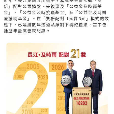
近年，長江集團五度攜手李嘉誠基金會加碼「雙
倍」配對公眾捐款，先後惠及「公益金及時雨基
金」、「公益金及時抗疫基金」及「公益金及時醫
療援助基金」。在「雙倍配對 1元變3元」模式的效
應下，已連續數年透過熱線創下籌款佳績，當中包
括歷年最高善款紀錄。