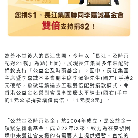
為善不甘後人的長江集團，今年以「長江‧及時雨
配對21載」為題(上圖)，展現長江集團多年來配對
捐款支持「公益金及時雨基金」。圖中，長江集團
主席暨李嘉誠基金會副主席李澤鉅先生(圖左) 手持2
元硬幣，象徵延續過去五載雙倍配對捐款模式，令
香港公益金名譽副會長李業廣太平紳士(圖右)手中
的1元公眾捐款增值兩倍，「1元變3元」。
「公益金及時雨基金」於2004年成立，是公益金一
項緊急援助基金，成立22年以來，致力為在突發困
境中未獲社會支援的有需要人士提供短暫、直接的