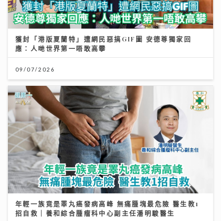
獲封「港版夏蘭特」遭網民惡搞GIF圖 安德尊獨家回
應：人哋世界第一唔敢高攀
09/07/2026
年輕一族竟是睪丸癌發病高峰 無痛腫塊最危險 醫生教1
招自救｜養和綜合腫瘤科中心副主任潘明駿醫生