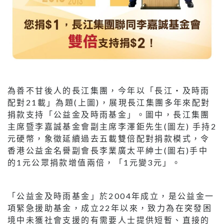
為善不甘後人的長江集團，今年以「長江‧及時雨
配對21載」為題(上圖)，展現長江集團多年來配對
捐款支持「公益金及時雨基金」。圖中，長江集團
主席暨李嘉誠基金會副主席李澤鉅先生(圖左) 手持2
元硬幣，象徵延續過去五載雙倍配對捐款模式，令
香港公益金名譽副會長李業廣太平紳士(圖右)手中
的1元公眾捐款增值兩倍，「1元變3元」。
「公益金及時雨基金」於2004年成立，是公益金一
項緊急援助基金，成立22年以來，致力為在突發困
境中未獲社會支援的有需要人士提供短暫、直接的