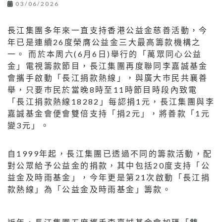
03/06/2026
長江集團多年來一直支持香港公益金慈善活動，今
年已是連續26度榮膺公益金三大最高籌款機構之
一。 而於本周六(6月6日)舉行的「萬眾同心公益
金」電視籌款節目，長江集團再度聯同李嘉誠基金
會攜手啟動「長江捐款熱線」，與廣大巿民共襄善
舉，只要巿民於當晚8時至11時節目時段內致電
「長江捐款熱線18282」每認捐1元，長江集團與李
嘉誠基金會便會雙倍支持「捐2元」，將善款「1元
變3元」。
自1999年起，長江集團已透過不同的籌款活動，配
對公眾給予公益金的捐款，其中包括20度支持「公
益金及時雨基金」，今年更是第21次啟動「長江捐
款熱線」為「公益金及時雨基金」籌款。