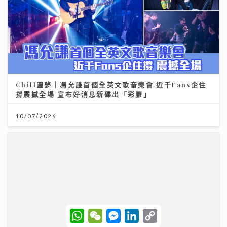
Chill圓夢｜馮允謙首個全英文歌音樂會 近千Fans企住
撐震撼全場 宣布好消息新碟出「彩膠」
10/07/2026
W
W
M
L
C
h
e
e
i
o