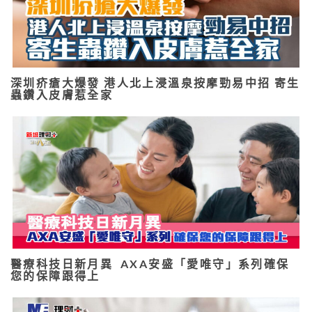
深圳疥瘡大爆發 港人北上浸溫泉按摩勁易中招 寄生
蟲鑽入皮膚惹全家
醫療科技日新月異 AXA安盛「愛唯守」系列確保
您的保障跟得上