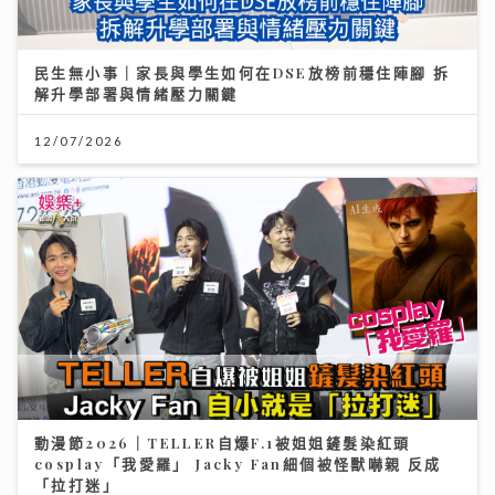
民生無小事｜家長與學生如何在DSE放榜前穩住陣腳 拆
解升學部署與情緒壓力關鍵
12/07/2026
動漫節2026｜TELLER自爆F.1被姐姐鏟髮染紅頭
cosplay「我愛羅」 Jacky Fan細個被怪獸嚇親 反成
「拉打迷」