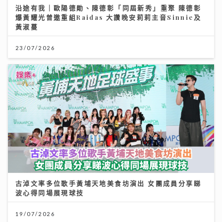
沿途有我｜歐陽德勛、陳德彰「同屆新秀」重聚 陳德彰
爆黃耀光曾邀重組Raidas 大讚晚安莉莉主音Sinnie及
黃淑蔓
23/07/2026
古淖文率多位歌手黃埔天地美食坊演出 女團成員分享睇
波心得同場展現球技
19/07/2026