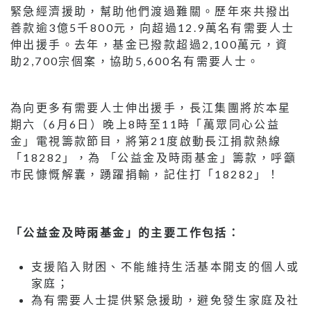
緊急經濟援助，幫助他們渡過難關。歷年來共撥出
善款逾3億5千800元，向超過12.9萬名有需要人士
伸出援手。去年，基金已撥款超過2,100萬元，資
助2,700宗個案，協助5,600名有需要人士。
為向更多有需要人士伸出援手，長江集團將於本星
期六（6月6日）晚上8時至11時「萬眾同心公益
金」電視籌款節目，將第21度啟動長江捐款熱線
「18282」，為 「公益金及時雨基金」籌款，呼籲
巿民慷慨解囊，踴躍捐輸，記住打「18282」！
「公益金及時雨基金」的主要工作包括：
支援陷入財困、不能維持生活基本開支的個人或
家庭；
為有需要人士提供緊急援助，避免發生家庭及社