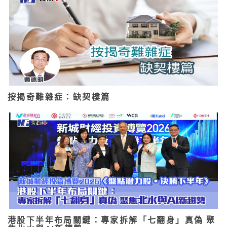
按揭奇難雜症：缺契樓篇
港股下半年布局關鍵：專家拆解「七翻身」真偽 聚