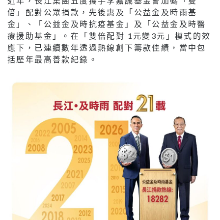
近年，長江集團五度攜手李嘉誠基金會加碼「雙
倍」配對公眾捐款，先後惠及「公益金及時雨基
金」、「公益金及時抗疫基金」及「公益金及時醫
療援助基金」。在「雙倍配對 1元變3元」模式的效
應下，已連續數年透過熱線創下籌款佳績，當中包
括歷年最高善款紀錄。