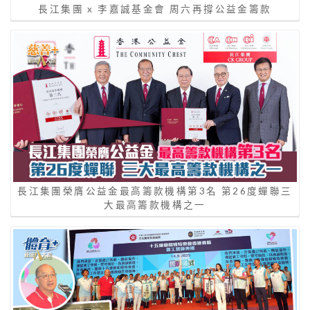
長江集團 x 李嘉誠基金會 周六再撐公益金籌款
長江集團榮膺公益金最高籌款機構第3名 第26度蟬聯三
大最高籌款機構之一