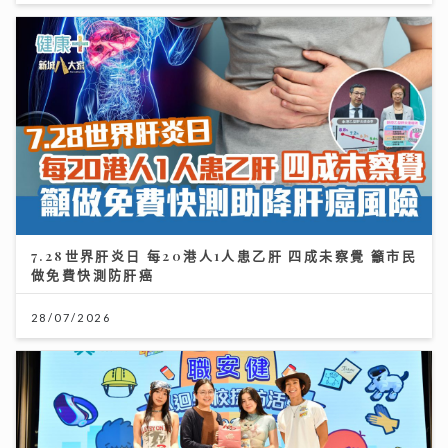
7.28世界肝炎日 每20港人1人患乙肝 四成未察覺 籲市民
做免費快測防肝癌
28/07/2026