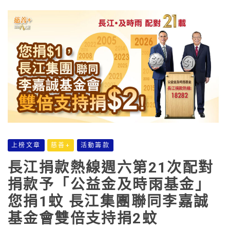
上榜文章
慈善+
活動籌款
長江捐款熱線週六第21次配對
捐款予「公益金及時雨基金」
您捐1蚊 長江集團聯同李嘉誠
基金會雙倍支持捐2蚊