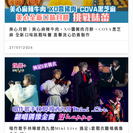
美心月餅｜美心麻辣牛肉、XO醬豬肉月餅、COVA黑芝
麻 全新口味挑戰味蕾 直擊流心奶黃製作
27/07/2026
唱作歌手林暐竣西九開Mini Live 換足5套戰衣翻唱偶像