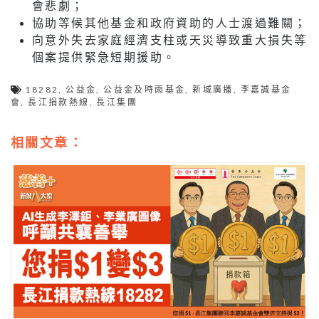
會悲劇；
協助等候其他基金和政府資助的人士渡過難關；
向意外失去家庭經濟支柱或天災導致重大損失等
個案提供緊急短期援助。
18282
,
公益金
,
公益金及時雨基金
,
新城廣播
,
李嘉誠基金
會
,
長江捐款熱線
,
長江集團
相關文章：