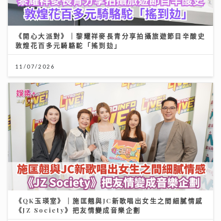
《開心大派對》｜黎耀祥麥長青分享拍攝旅遊節目辛酸史
敦煌花百多元騎駱駝「搖到攰」
11/07/2026
《QK玉瑛室》｜施匡翹與JC新歌唱出女生之間細膩情感
《JZ Society》把友情變成音樂企劃