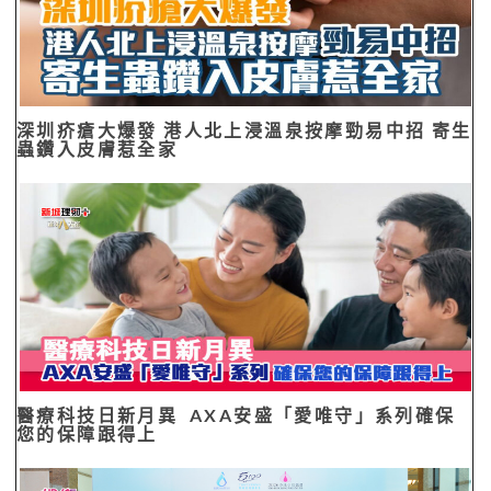
深圳疥瘡大爆發 港人北上浸溫泉按摩勁易中招 寄生
蟲鑽入皮膚惹全家
醫療科技日新月異 AXA安盛「愛唯守」系列確保
您的保障跟得上