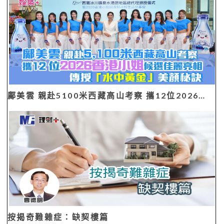
鄺美雲 親赴5100米西藏高山考察 攜12位2026…
按揭奇難雜症：缺契樓篇