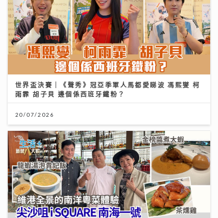
世界盃決賽｜《聲秀》冠亞季軍人馬都愛睇波 馮熙燮 柯
雨霏 胡子貝 邊個係西班牙鐵粉？
20/07/2026