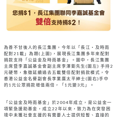
為善不甘後人的長江集團，今年以「長江‧及時雨
配對21載」為題(上圖)，展現長江集團多年來配對
捐款支持「公益金及時雨基金」。圖中，長江集團
主席暨李嘉誠基金會副主席李澤鉅先生(圖左) 手持2
元硬幣，象徵延續過去五載雙倍配對捐款模式，令
香港公益金名譽副會長李業廣太平紳士(圖右)手中
的1元公眾捐款增值兩倍，「1元變3元」。
「公益金及時雨基金」於2004年成立，是公益金一
項緊急援助基金，成立22年以來，致力為在突發困
境中未獲社會支援的有需要人士提供短暫、直接的