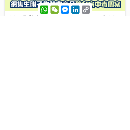
W
W
M
L
C
h
e
e
i
o
a
C
s
n
p
央視踢爆「劇毒養生茶」！服用3毫克可致死 網售生附子
t
h
s
k
y
偽裝農產品釀多宗中毒個案
s
a
e
e
L
A
t
n
d
i
p
g
I
n
30/07/2026
p
e
n
k
r