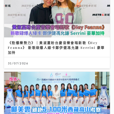
《勁爆樂勢力》｜黃淑蔓盼台慶音樂會唱新歌《Hey
Feanna》 新歌碌爆人緣卡鄭伊健馮允謙 Serrini 豪華
加持
31/07/2026