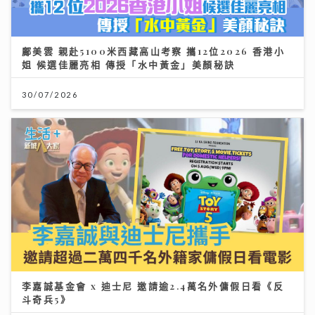
鄺美雲 親赴5100米西藏高山考察 攜12位2026 香港小
姐 候選佳麗亮相 傳授「水中黃金」美顏秘訣
30/07/2026
李嘉誠基金會 x 迪士尼 邀請逾2.4萬名外傭假日看《反
斗奇兵5》