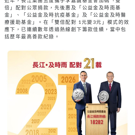
近年，長江集團五度攜手李嘉誠基金會加碼「雙
倍」配對公眾捐款，先後惠及「公益金及時雨基
金」、「公益金及時抗疫基金」及「公益金及時醫
療援助基金」。在「雙倍配對 1元變3元」模式的效
應下，已連續數年透過熱線創下籌款佳績，當中包
括歷年最高善款紀錄。