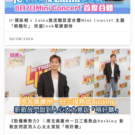
JC陳詠桐 x Zaina施匡翹首度合體Mini Concert 主題
「桐翹社」 校服look敬請期待
02/08/2026
《勁爆樂勢力》｜周吉佩廣州一日三場熱血Busking 新
歌放閃甜到入心太太竟說「唔好聽」