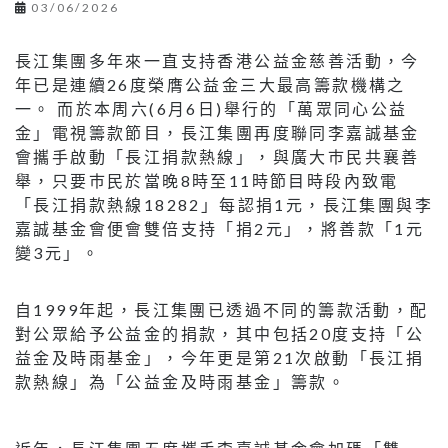
03/06/2026
長江集團多年來一直支持香港公益金慈善活動，今
年已是連續26度榮膺公益金三大最高籌款機構之
一。 而於本周六(6月6日)舉行的「萬眾同心公益
金」電視籌款節目，長江集團再度聯同李嘉誠基金
會攜手啟動「長江捐款熱線」，與廣大巿民共襄善
舉，只要巿民於當晚8時至11時節目時段內致電
「長江捐款熱線18282」每認捐1元，長江集團與李
嘉誠基金會便會雙倍支持「捐2元」，將善款「1元
變3元」。
自1999年起，長江集團已透過不同的籌款活動，配
對公眾給予公益金的捐款，其中包括20度支持「公
益金及時雨基金」，今年更是第21次啟動「長江捐
款熱線」為「公益金及時雨基金」籌款。