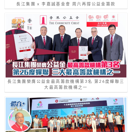
長江集團 x 李嘉誠基金會 周六再撐公益金籌款
長江集團榮膺公益金最高籌款機構第3名 第26度蟬聯三
大最高籌款機構之一