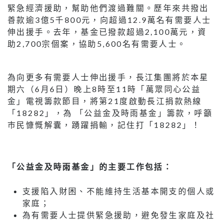
緊急經濟援助，幫助他們渡過難關。歷年來共撥出
善款逾3億5千800元，向超過12.9萬名有需要人士
伸出援手。去年，基金已撥款超過2,100萬元，資
助2,700宗個案，協助5,600名有需要人士。
為向更多有需要人士伸出援手，長江集團將於本星
期六（6月6日）晚上8時至11時「萬眾同心公益
金」電視籌款節目，將第21度啟動長江捐款熱線
「18282」，為 「公益金及時雨基金」籌款，呼籲
巿民慷慨解囊，踴躍捐輸，記住打「18282」！
「公益金及時雨基金」的主要工作包括：
支援陷入財困、不能維持生活基本開支的個人或
家庭；
為有需要人士提供緊急援助，避免發生家庭及社