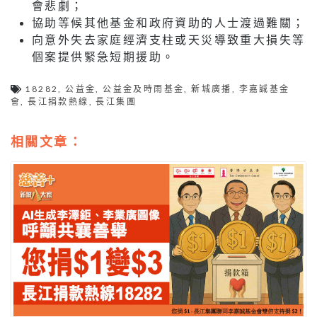
會悲劇；
協助等候其他基金和政府資助的人士渡過難關；
向意外失去家庭經濟支柱或天災導致重大損失等
個案提供緊急短期援助。
18282
,
公益金
,
公益金及時雨基金
,
新城廣播
,
李嘉誠基金
會
,
長江捐款熱線
,
長江集團
相關文章：