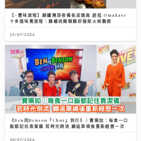
【#豐味旅程】銅鑼灣深夜備長炭燒鳥 超抵 Omakase
十多道味覺旅程：雞蠔肉雞頸雞肝極致火候藝術
23/07/2026
《Ben同Benson『Chur』到行》｜寶珮如：每食一口
飯都記住袁潔儀 若時光倒流 願返車禍後重新經歷一次
30/07/2026