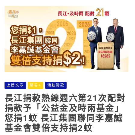
上榜文章
慈善+
活動籌款
長江捐款熱線週六第21次配對
捐款予「公益金及時雨基金」
您捐1蚊 長江集團聯同李嘉誠
基金會雙倍支持捐2蚊