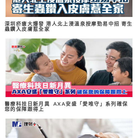
深圳疥瘡大爆發 港人北上浸溫泉按摩勁易中招 寄生
蟲鑽入皮膚惹全家
醫療科技日新月異 AXA安盛「愛唯守」系列確保
您的保障跟得上