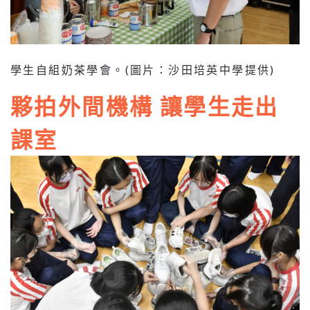
學生自組奶茶學會。(圖片：沙田培英中學提供)
夥拍外間機構 讓學生走出
課室