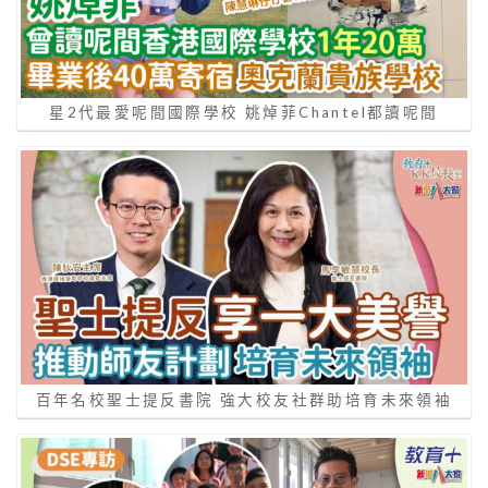
星2代最愛呢間國際學校 姚焯菲Chantel都讀呢間
百年名校聖士提反書院 強大校友社群助培育未來領袖