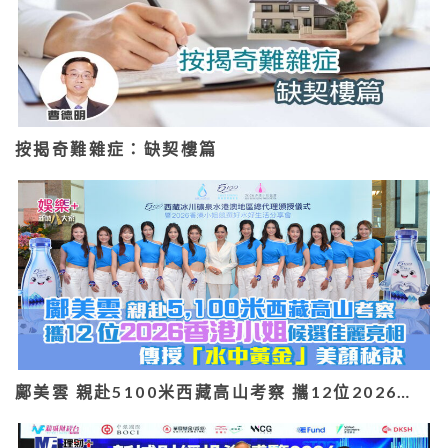
按揭奇難雜症：缺契樓篇
鄺美雲 親赴5100米西藏高山考察 攜12位2026…