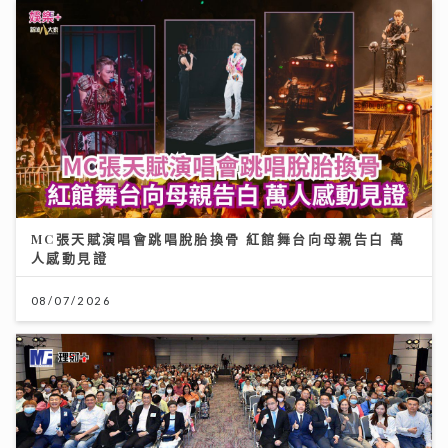
MC張天賦演唱會跳唱脫胎換骨 紅館舞台向母親告白 萬
人感動見證
08/07/2026