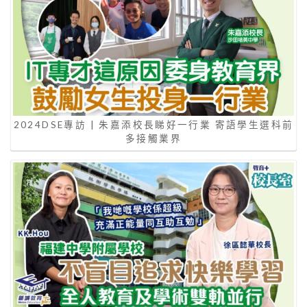
2024DSE專訪 | 朱嘉添校長睇好一行業 寄語學生選科前
多接觸業界