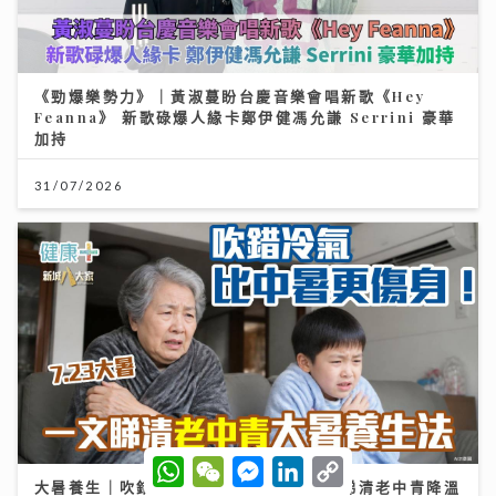
《勁爆樂勢力》｜黃淑蔓盼台慶音樂會唱新歌《Hey
Feanna》 新歌碌爆人緣卡鄭伊健馮允謙 Serrini 豪華
加持
31/07/2026
W
W
M
L
C
h
e
e
i
o
大暑養生｜吹錯冷氣比中暑更傷身！一文睇清老中青降溫