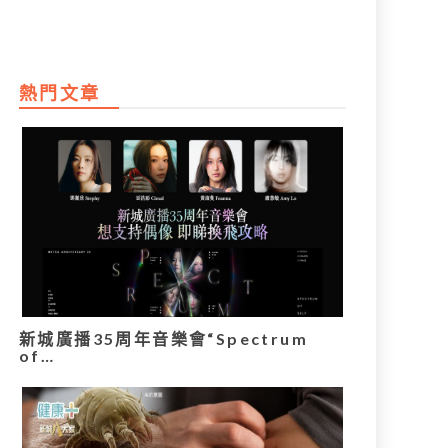
熱門文章
新城廣播35周年音樂會“Spectrum
of…