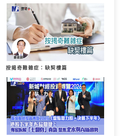
按揭奇難雜症：缺契樓篇