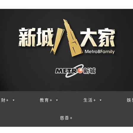
理財+
教育+
生活+
娛
慈善+