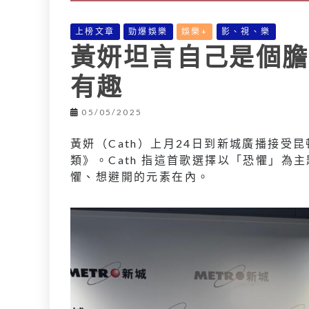
上榜文章
勁爆娛樂
娛樂+
影、視、樂
黃妍坦言自己是個膽
有趣
05/05/2025
黃妍（Cath）上月24日到新城廣播接
類》。Cath 指這首歌選擇以「恐懼」為
懼、想避開的元素在內。