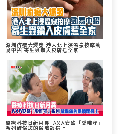
深圳疥瘡大爆發 港人北上浸溫泉按摩勁
易中招 寄生蟲鑽入皮膚惹全家
醫療科技日新月異 AXA安盛「愛唯守」
系列確保您的保障跟得上