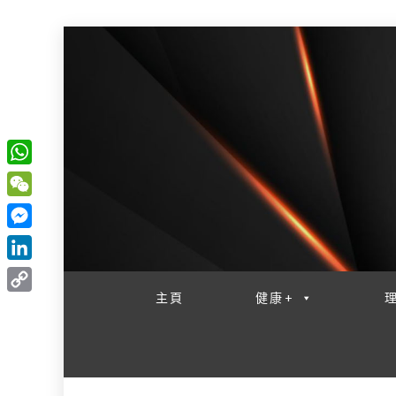
W
一網睇盡 八家大成
h
W
a
e
M
t
C
e
L
s
h
s
i
主頁
健康+
A
C
a
s
n
p
o
t
e
k
p
p
n
e
y
g
d