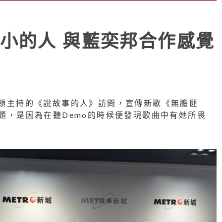
小的人 與藍奕邦合作感覺
受昆頓主持的《說故事的人》訪問，宣傳新歌《無膽匪
主題，是因為在聽Demo的時候便發現歌曲中有她所畏