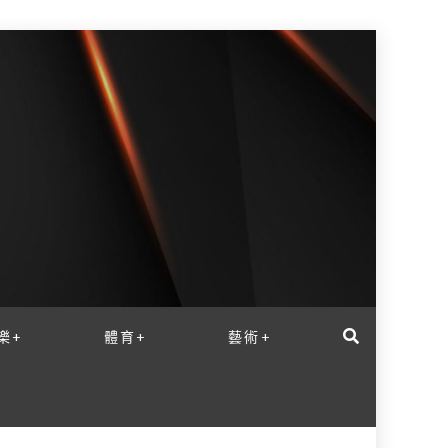
樂+
體育+
藝術+