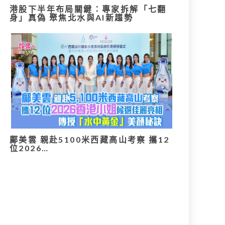
港股下半年布局關鍵：專家拆解「七翻
身」真偽 聚焦北水與AI新趨勢
鄺美雲 親赴5100米西藏高山考察 攜12
位2026…