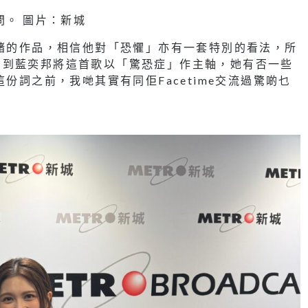
問。 圖片：新城
情緒的作品，相信他對「恐懼」亦有一套特別的看法，所
問到藍奕邦將這首歌以「驚恐症」作主軸，她有否一些
份詞之前，我哋其實有同佢Facetime交流過驚啲乜