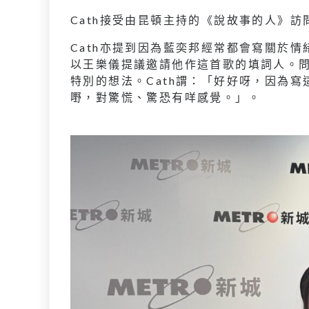
Cath接受由昆頓主持的《說故事的人》訪
Cath亦提到因為藍奕邦經常都會寫關於
以王樂儀提議邀請他作這首歌的填詞人。
特別的想法。Cath謂：「好好呀，因為寫這
嘢，對驚慌、驚恐有咩感覺。」。