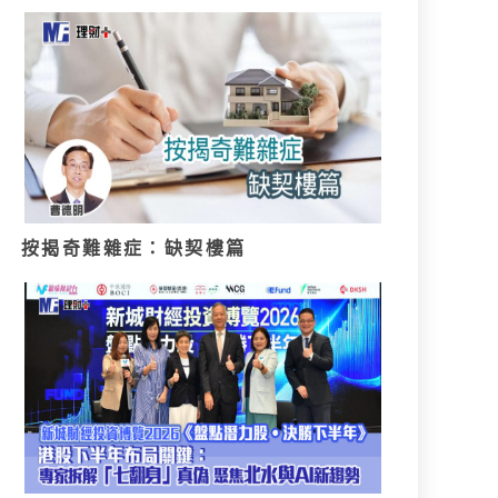
按揭奇難雜症：缺契樓篇