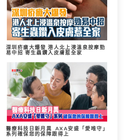
深圳疥瘡大爆發 港人北上浸溫泉按摩勁
易中招 寄生蟲鑽入皮膚惹全家
醫療科技日新月異 AXA安盛「愛唯守」
系列確保您的保障跟得上