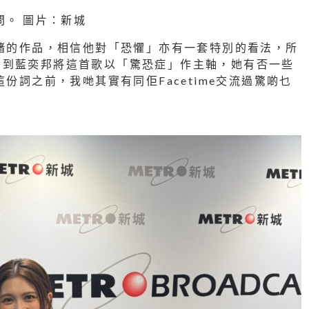
問。 圖片：新城
情緒的作品，相信他對「恐懼」亦有一套特別的看法，所
問到藍奕邦將這首歌以「驚恐症」作主軸，她有否一些
份詞之前，我哋其實有同佢Facetime交流過驚啲乜