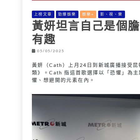
上榜文章
勁爆娛樂
娛樂+
影、視、樂
黃妍坦言自己是個膽
有趣
05/05/2025
黃妍（Cath）上月24日到新城廣播接
類》。Cath 指這首歌選擇以「恐懼」為
懼、想避開的元素在內。