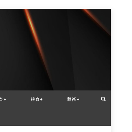
樂+
體育+
藝術+