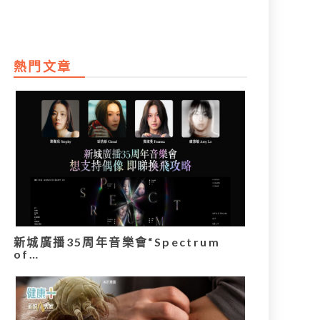
熱門文章
新城廣播35周年音樂會“Spectrum
of…