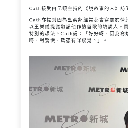
Cath接受由昆頓主持的《說故事的人》訪
Cath亦提到因為藍奕邦經常都會寫關於
以王樂儀提議邀請他作這首歌的填詞人。
特別的想法。Cath謂：「好好呀，因為寫這
嘢，對驚慌、驚恐有咩感覺。」。