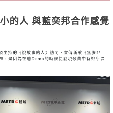
小的人 與藍奕邦合作感覺
受昆頓主持的《說故事的人》訪問，宣傳新歌《無膽匪
主題，是因為在聽Demo的時候便發現歌曲中有她所畏