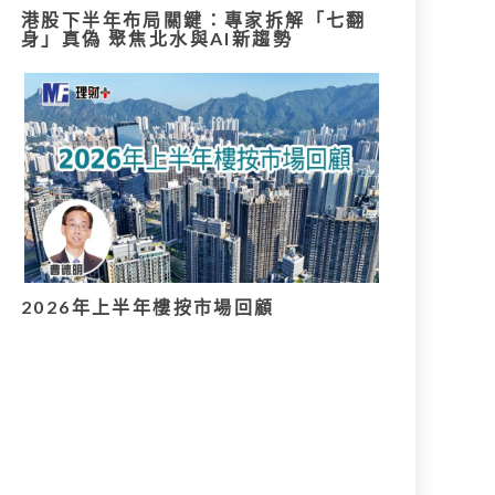
港股下半年布局關鍵：專家拆解「七翻
身」真偽 聚焦北水與AI新趨勢
2026年上半年樓按市場回顧