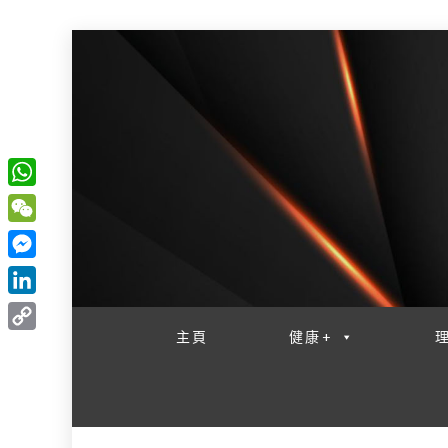
W
一網睇盡 八家大成
h
W
a
e
M
t
C
e
L
s
h
s
i
主頁
健康+
A
C
a
s
n
p
o
t
e
k
p
p
n
e
y
g
d