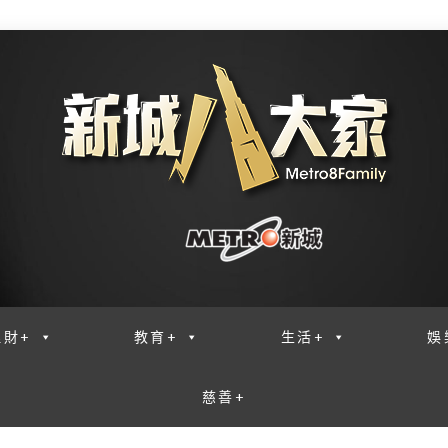
理財+
教育+
生活+
娛
慈善+