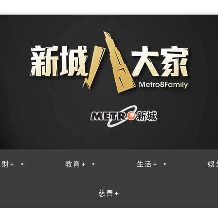
理財+
教育+
生活+
娛
慈善+