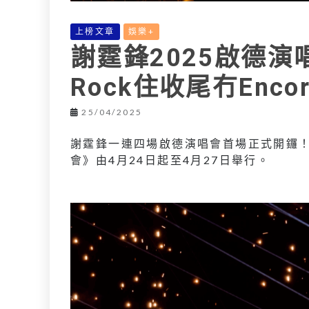
上榜文章
娛樂+
謝霆鋒2025啟德
Rock住收尾冇Encor
25/04/2025
謝霆鋒一連四場啟德演唱會首場正式開鑼！一連四
會》由4月24日起至4月27日舉行。