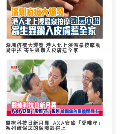
深圳疥瘡大爆發 港人北上浸溫泉按摩勁
易中招 寄生蟲鑽入皮膚惹全家
醫療科技日新月異 AXA安盛「愛唯守」
系列確保您的保障跟得上