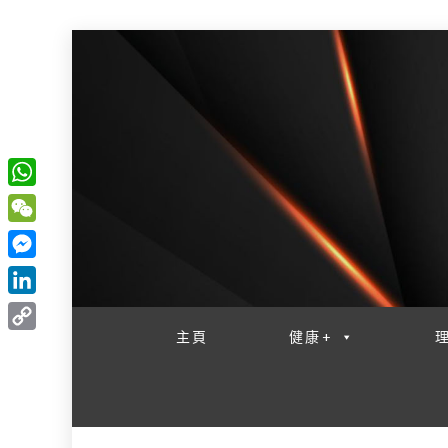
W
一網睇盡 八家大成
h
W
a
e
M
t
C
e
L
s
h
s
i
主頁
健康+
A
C
a
s
n
p
o
t
e
k
p
p
n
e
y
g
d