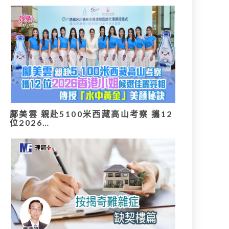
鄺美雲 親赴5100米西藏高山考察 攜12
位2026…