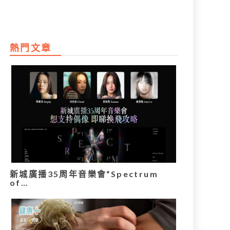
熱門文章
新城廣播35周年音樂會“Spectrum
of…