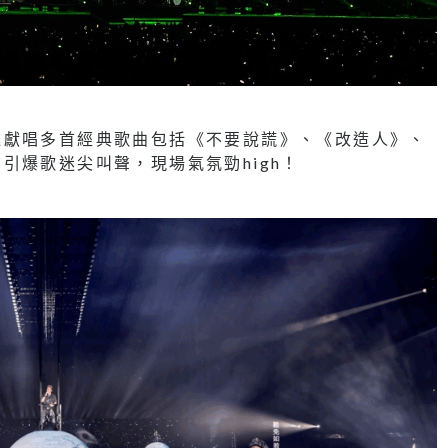
連獻唱多首經典歌曲包括《不要說謊》、《改造人》、
引爆歌迷尖叫聲，現場氣氛勁high！