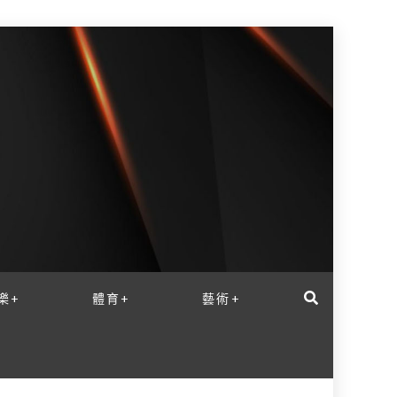
樂+
體育+
藝術+