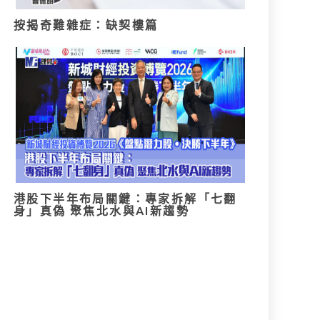
按揭奇難雜症：缺契樓篇
港股下半年布局關鍵：專家拆解「七翻
身」真偽 聚焦北水與AI新趨勢