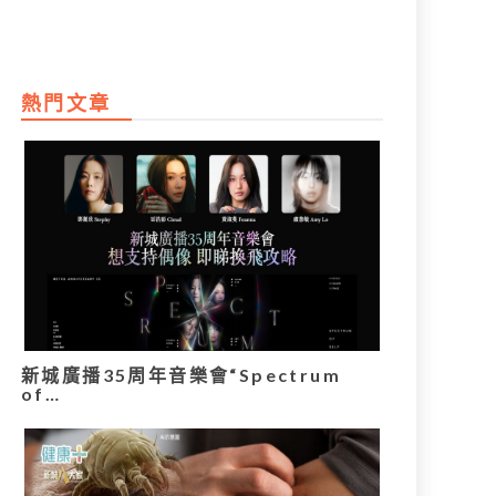
熱門文章
新城廣播35周年音樂會“Spectrum
of…