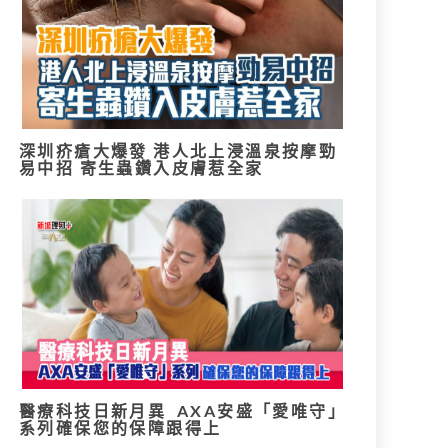
深圳疥瘡大爆發 港人北上浸溫泉按摩勁
易中招 寄生蟲鑽入皮膚惹全家
醫療科技日新月異 AXA安盛「愛唯守」
系列確保您的保障跟得上