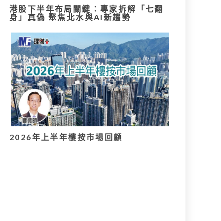
港股下半年布局關鍵：專家拆解「七翻
身」真偽 聚焦北水與AI新趨勢
2026年上半年樓按市場回顧