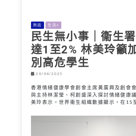
L
e
I
i
r
n
n
熱話
生活+
k
民生無小事｜衞生署
達1至2% 林美玲
別高危學生
20/04/2025
香港情緒健康學會創會主席黃廣興及創會
與主持林潔瑩、柯創盛深入探討情緒健康
美玲表示，世界衞生組織數據顯示，在15