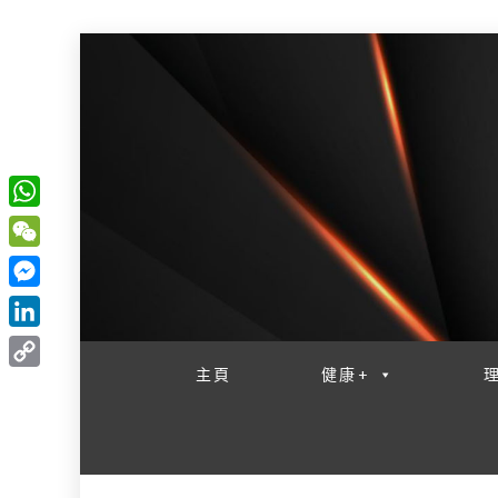
W
一網睇盡 八家大成
h
W
a
e
M
t
C
e
L
s
h
s
i
主頁
健康+
A
C
a
s
n
p
o
t
e
k
p
p
n
e
y
g
d