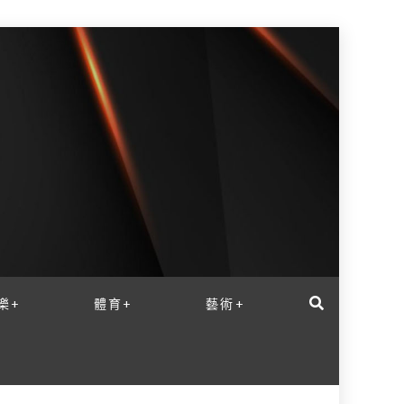
樂+
體育+
藝術+