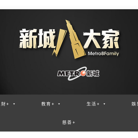
理財+
教育+
生活+
娛
慈善+