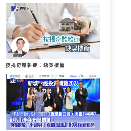
按揭奇難雜症：缺契樓篇