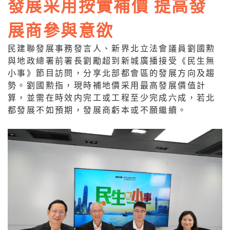
發展采用按實補價 提高發
展商參與意欲
民建聯發展事務發言人、新界北立法會議員劉國勲
與地政總署前署長劉勵超到新城廣播接受《民生無
小事》節目訪問，分享北部都會區的發展方向及趨
勢。劉國勲指，現時補地價采用最高發展價值計
算，並需在時效内完工或工程至少完成六成，若北
都發展不如預期，發展商虧本或不願繼續。