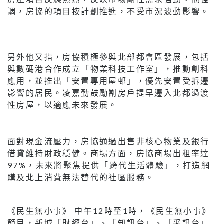
調，房協的項目按計劃推進，不受市況波動影響。
另外他又指，房協積極參與北部都會區發展，包括
與數碼港合作成立「物業科技工作室」，推動創科
應用，並推出「安置專用屋邨」，優先安置受拆遷
影響的居民。凌嘉勤鼓勵劏房戶提早遷入北都過渡
性房屋，以適應未來發展。
面對現金流壓力，房協通過出售非核心物業及銀行
借貸維持財政穩健。商場方面，房協商場出租率達
97%，未來將聚焦提供「跨代生活體驗」，打造網
購及北上消費無法替代的社區服務。
《民生無小事》 中午12時至1時，《民生無小事》
節目，新城「財經台」、「知訊台」、「采訊台」