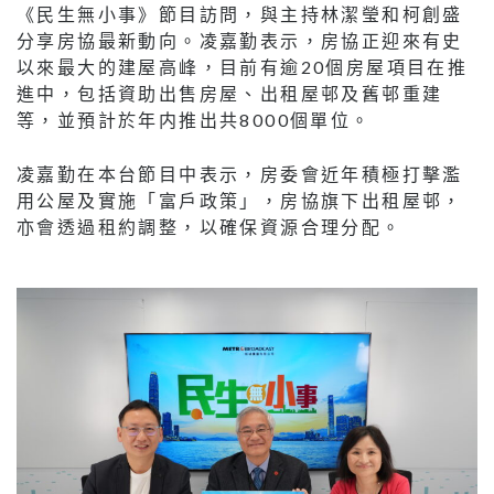
《民生無小事》節目訪問，與主持林潔瑩和柯創盛
分享房協最新動向。凌嘉勤表示，房協正迎來有史
以來最大的建屋高峰，目前有逾20個房屋項目在推
進中，包括資助出售房屋、出租屋邨及舊邨重建
等，並預計於年内推出共8000個單位。
凌嘉勤在本台節目中表示，房委會近年積極打擊濫
用公屋及實施「富戶政策」，房協旗下出租屋邨，
亦會透過租約調整，以確保資源合理分配。