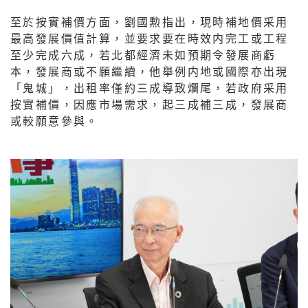
至於按實補價方面，劉國勲指出，現時補地價采用
最高發展價值計算，並要求要在時效内完工或工程
至少完成六成，若北都經濟未如預期令發展商虧
本，發展商或不願繼續，他舉例内地或國際亦出現
「鬼城」，出租率僅約三成導致爛尾，若政府采用
按實補價，因應市場需求，起三成補三成，發展商
或較願意參與。