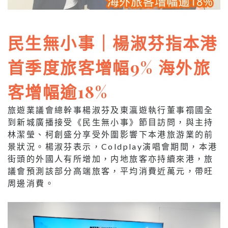
民生無小事｜楊淑芬指本港
首季度旅客增幅9% 海外旅
客增幅逾18%
旅遊業議會總幹事楊淑芬及東瀛遊執行董事禤國全
到新城廣播接受《民生無小事》節目訪問，與主持
林潔瑩、柯創盛分享受外圍影響下本港旅游業的前
景狀況。楊淑芬表示，Coldplay演唱會期間，本港
街頭的外國人有所增加，内地旅客亦持續來港，旅
議會預測該部分高端旅客，平均消費近萬元，帶旺
周邊消費。