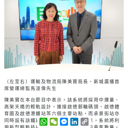
（左至右）運輸及物流局陳美寳局長、新城廣播首
席營運總監馬浚偉先生
陳美寳在本台節目中表示，該系統將採用中運量、
高架天橋的輕軌設計，連接啟德郵輪碼頭、啟德體
育園及啟德港鐵站等六個主要站點，而承景街站亦
W
W
M
L
C
同時設有該鐵路系統的車廠。她亦表示，系統將利
h
e
e
i
o
用新型輕軌技術，並可因應不同時段的乘客數量，