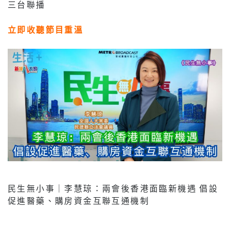
三台聯播
立即收聽節目重溫
民生無小事｜李慧琼：兩會後香港面臨新機遇 倡設
促進醫藥、購房資金互聯互通機制