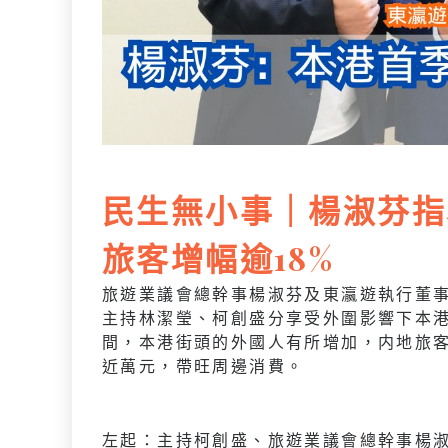
民生無小事｜楊淑芬指
旅客增幅逾18%
旅遊業議會總幹事楊淑芬及東瀛遊執行董
主持林潔瑩、柯創盛分享受外圍影響下本港旅
間，本港街頭的外國人有所增加，内地旅
近萬元，帶旺周邊消費。
左起：主持柯創盛、旅遊業議會總幹事楊