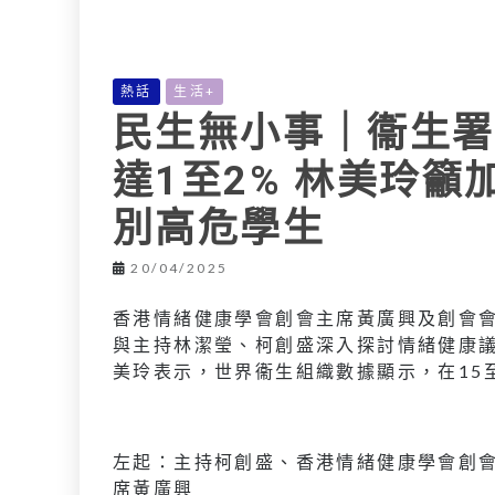
L
e
I
i
r
n
n
熱話
生活+
k
民生無小事｜衞生署
達1至2% 林美玲
別高危學生
20/04/2025
香港情緒健康學會創會主席黃廣興及創會
與主持林潔瑩、柯創盛深入探討情緒健康
美玲表示，世界衞生組織數據顯示，在15
左起：主持柯創盛、香港情緒健康學會創
席黃廣興