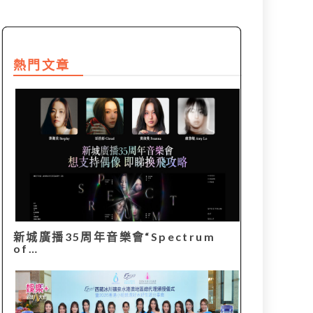
熱門文章
新城廣播35周年音樂會“Spectrum
of…