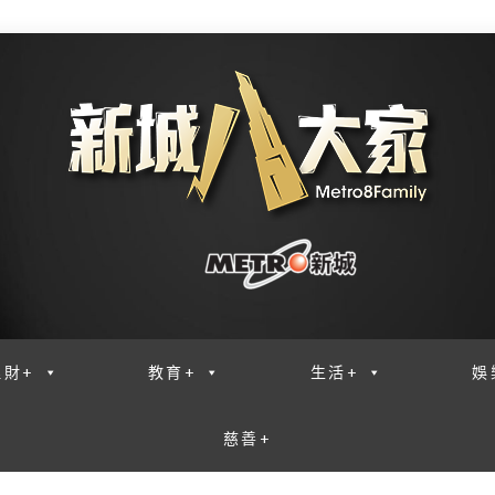
理財+
教育+
生活+
娛
慈善+