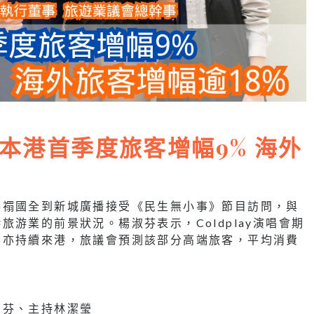
本港首季度旅客增幅9% 海外
事禤國全到新城廣播接受《民生無小事》節目訪問，與
游業的前景狀況。楊淑芬表示，Coldplay演唱會期
客亦持續來港，旅議會預測該部分高端旅客，平均消費
淑芬、主持林潔瑩