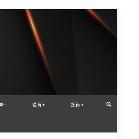
樂+
體育+
藝術+