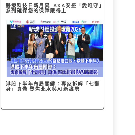
醫療科技日新月異 AXA安盛「愛唯守」
系列確保您的保障跟得上
港股下半年布局關鍵：專家拆解「七翻
身」真偽 聚焦北水與AI新趨勢