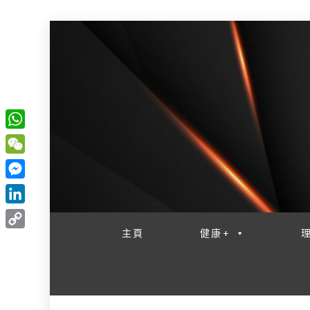
W
一網睇盡 八家大成
h
W
a
e
M
t
C
e
L
s
h
s
i
主頁
健康+
A
C
a
s
n
p
o
t
e
k
p
p
n
e
y
g
d