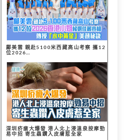
鄺美雲 親赴5100米西藏高山考察 攜12
位2026…
深圳疥瘡大爆發 港人北上浸溫泉按摩勁
易中招 寄生蟲鑽入皮膚惹全家