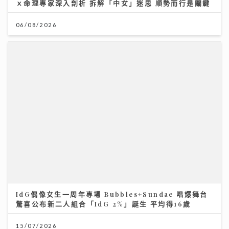
ｘ命理專家深入剖析 拆解「中女」迷思 順勢而行是關鍵
06/08/2026
IdG偶像女生一周年專場 Bubbles+Sundae 唱爆舞台
驚喜公布新二人組合「IdG 2%」誕生 平均得16歲
15/07/2026