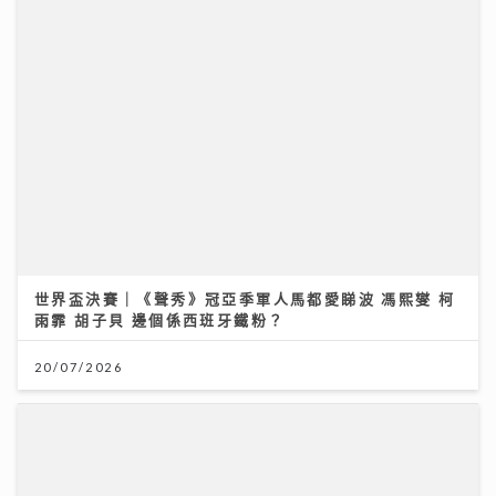
世界盃決賽｜《聲秀》冠亞季軍人馬都愛睇波 馮熙燮 柯
雨霏 胡子貝 邊個係西班牙鐵粉？
20/07/2026