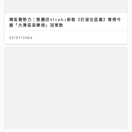
灣區聲勢力｜鄧麗欣Stephy新歌《仍留在這裏》奪得今
週「大灣區音樂榜」冠軍歌
23/07/2026