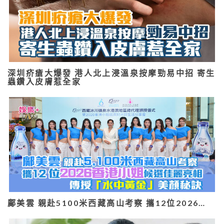
深圳疥瘡大爆發 港人北上浸溫泉按摩勁易中招 寄生
蟲鑽入皮膚惹全家
鄺美雲 親赴5100米西藏高山考察 攜12位2026…