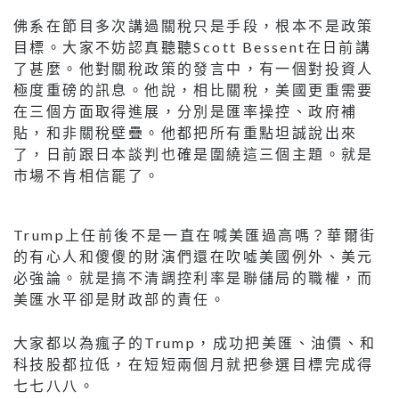
佛系在節目多次講過關稅只是手段，根本不是政策
目標。大家不妨認真聽聽Scott Bessent在日前講
了甚麼。他對關稅政策的發言中，有一個對投資人
極度重磅的訊息。他說，相比關稅，美國更重需要
在三個方面取得進展，分別是匯率操控、政府補
貼，和非關稅壁疊。他都把所有重點坦誠說出來
了，日前跟日本談判也確是圍繞這三個主題。就是
市場不肯相信罷了。
Trump上任前後不是一直在喊美匯過高嗎？華爾街
的有心人和傻傻的財演們還在吹噓美國例外、美元
必強論。就是搞不清調控利率是聯儲局的職權，而
美匯水平卻是財政部的責任。
大家都以為瘋子的Trump，成功把美匯、油價、和
科技股都拉低，在短短兩個月就把參選目標完成得
七七八八。