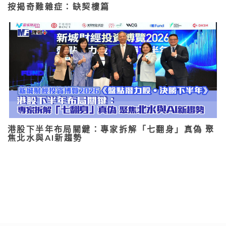
按揭奇難雜症：缺契樓篇
港股下半年布局關鍵：專家拆解「七翻身」真偽 聚
焦北水與AI新趨勢