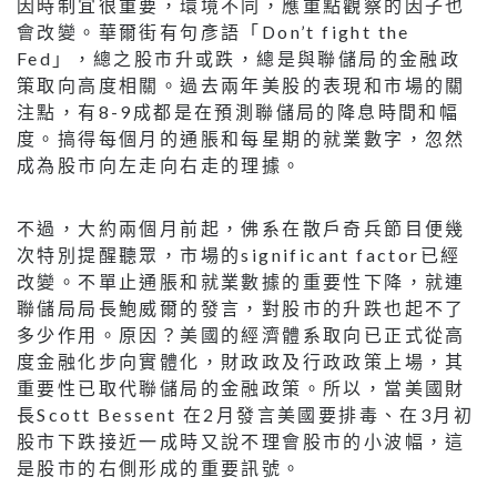
因時制宜很重要，環境不同，應重點觀察的因子也
會改變。華爾街有句彥語「Don’t fight the
Fed」，總之股市升或跌，總是與聯儲局的金融政
策取向高度相關。過去兩年美股的表現和市場的關
注點，有8-9成都是在預測聯儲局的降息時間和幅
度。搞得每個月的通脹和每星期的就業數字，忽然
成為股市向左走向右走的理據。
不過，大約兩個月前起，佛系在散戶奇兵節目便幾
次特別提醒聽眾，市場的significant factor已經
改變。不單止通脹和就業數據的重要性下降，就連
聯儲局局長鮑威爾的發言，對股市的升跌也起不了
多少作用。原因？美國的經濟體系取向已正式從高
度金融化步向實體化，財政政及行政政策上場，其
重要性已取代聯儲局的金融政策。所以，當美國財
長Scott Bessent 在2月發言美國要排毒、在3月初
股市下跌接近一成時又說不理會股市的小波幅，這
是股市的右側形成的重要訊號。