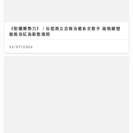
《勁爆樂勢力》｜谷婭溦立志做治癒系女歌手 兩晚關燈
躲進浴缸為新歌填詞
22/07/2026