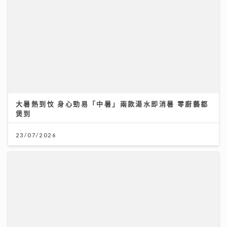
大暑熱到忟 身心勁易「中暑」兩款湯水即消暑 零廚藝都
煲到
23/07/2026