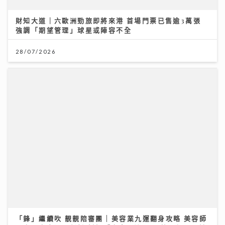
財知大道｜六歐洲勁旅即將來港 首場門票已售逾3萬張
強調「期望管理」球星或陣容不全
28/07/2026
「鋒」繼續吹 靚靚陪審團 | 美容業九運翻身攻略 美容師