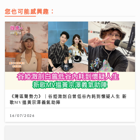
您也可能感興趣：
《灣區聲勢力》｜谷婭溦剖白曾低谷內耗到懷疑人生 新
歌MV搵黃宗澤義氣助陣
16/07/2026