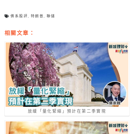
佛系股評
,
特朗普
,
聯儲
相關文章：
放緩「量化緊縮」預計在第二季實現