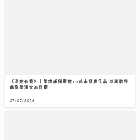
《沿途有我》｜梁煒謙儲備逾30首未發表作品 以寫歌畀
偶像梁漢文為目標
07/07/2026