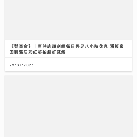
《梨事會》｜唐詩詠讚劇組每日畀足八小時休息 潘燦良
回到舊居彩虹邨拍劇好感觸
29/07/2026