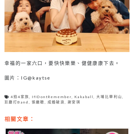
幸福的一家六口，要快快樂樂、健健康康下去。
圖片：IG@kaytse
4拍4家族
,
IfIDontRemember
,
Kakaball
,
大埔比華利山
,
巨廳打Band
,
張繼聰
,
成婚破浪
,
謝安琪
相關文章：