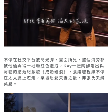
不停在社交平台放閃光彈，畫面所見，整個海旁都
被他倆弄得一地粉紅色泡泡，Kay一臉陶醉唱出與
阿聰的結婚紀念歌《成婚破浪》，張繼聰視線不停
在太太臉上遊走，樂壇恩愛夫妻之最，非張氏夫婦
莫屬。