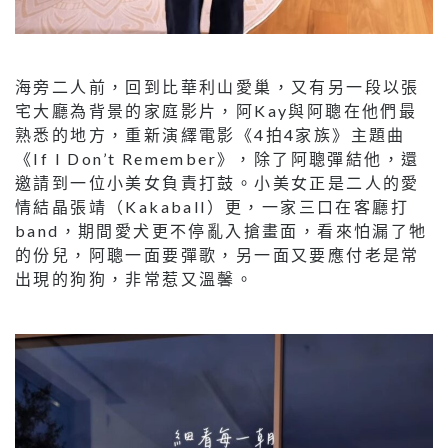
海旁二人前，回到比華利山愛巢，又有另一段以張
宅大廳為背景的家庭影片，阿Kay與阿聰在他們最
熟悉的地方，重新演繹電影《4拍4家族》主題曲
《If I Don’t Remember》，除了阿聰彈結他，還
邀請到一位小美女負責打鼓。小美女正是二人的愛
情結晶張靖（Kakaball）更，一家三口在客廳打
band，期間愛犬更不停亂入搶畫面，看來怕漏了牠
的份兒，阿聰一面要彈歌，另一面又要應付老是常
出現的狗狗，非常惹又溫馨。