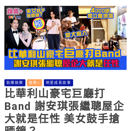
勁爆娛樂
娛樂+
明星成長故事
比華利山豪宅巨廳打
Band 謝安琪張繼聰屋企
大就是任性 美女鼓手搶