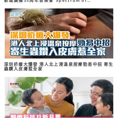
新城廣播35周年音樂會“Spectrum of…
深圳疥瘡大爆發 港人北上浸溫泉按摩勁易中招 寄生
蟲鑽入皮膚惹全家