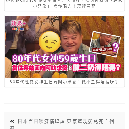
姚焯菲Chantel藏身學校大合照 8秒內搵到你就係「超級
小菲象」 考你眼力！眾裡尋菲
80年代性感女神生日向阿叻求愛：做小三得唔得呀？
日本百日咳疫情肆虐 東京驚現嬰兒死亡個
案