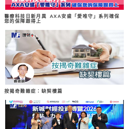
醫療科技日新月異 AXA安盛「愛唯守」系列確保
您的保障跟得上
按揭奇難雜症：缺契樓篇