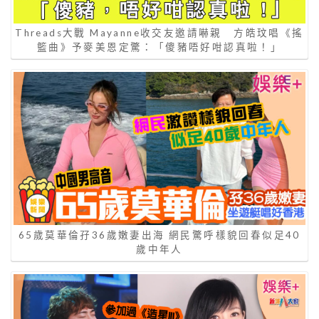
Threads大戰 Mayanne收交友邀請嚇親 方皓玟唱《搖
籃曲》予麥美恩定驚：「傻豬唔好咁認真啦！」
65歲莫華倫孖36歲嫩妻出海 網民驚呼樣貌回春似足40
歲中年人