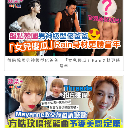
盤點韓國男神級型佬爸爸 「女兒傻瓜」Rain身材更勝
當年