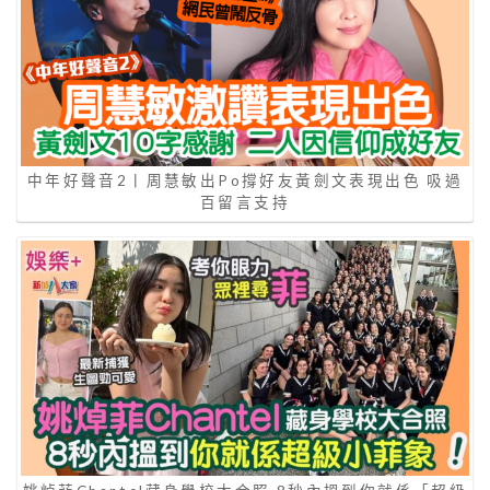
中年好聲音2丨周慧敏出Po撐好友黃劍文表現出色 吸過
百留言支持