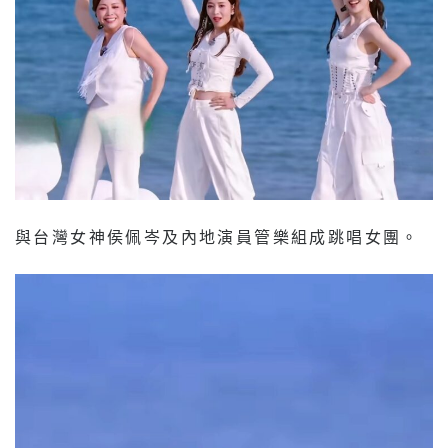
與台灣女神侯佩岑及內地演員管樂組成跳唱女團。