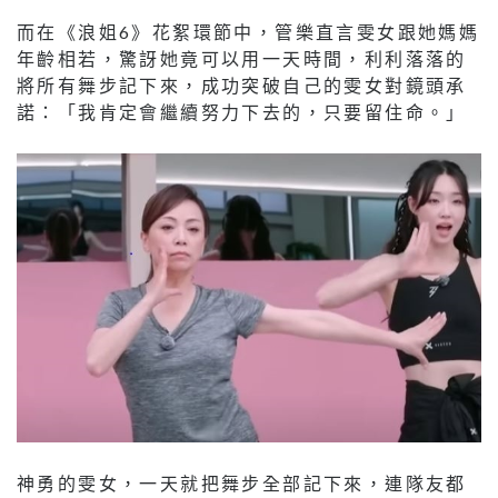
而在《浪姐6》花絮環節中，管樂直言雯女跟她媽媽
年齡相若，驚訝她竟可以用一天時間，利利落落的
將所有舞步記下來，成功突破自己的雯女對鏡頭承
諾：「我肯定會繼續努力下去的，只要留住命。」
神勇的雯女，一天就把舞步全部記下來，連隊友都