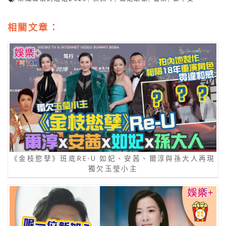
相關文章：
《金枝慾孽》班底RE-U 如妃、安茜、爾淳與孫大人再現
獨欠玉瑩小主