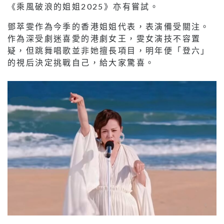
《乘風破浪的姐姐2025》亦有嘗試。
鄧萃雯作為今季的香港姐姐代表，表演備受關注。
作為深受劇迷喜愛的港劇女王，雯女演技不容置
疑，但跳舞唱歌並非她擅長項目，明年便「登六」
的視后決定挑戰自己，給大家驚喜。