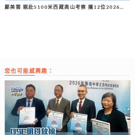
鄺美雲 親赴5100米西藏高山考察 攜12位2026…
您也可能感興趣：