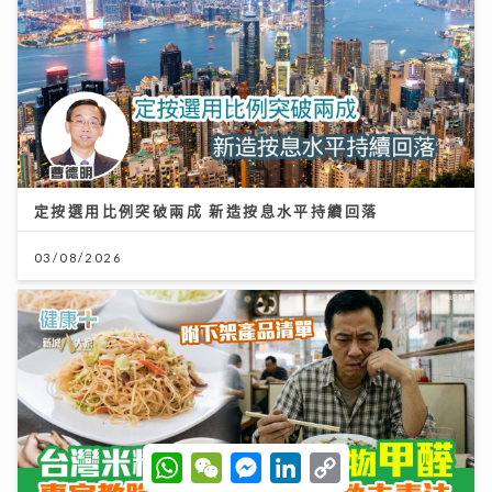
定按選用比例突破兩成 新造按息水平持續回落
03/08/2026
W
W
M
L
C
h
e
e
i
o