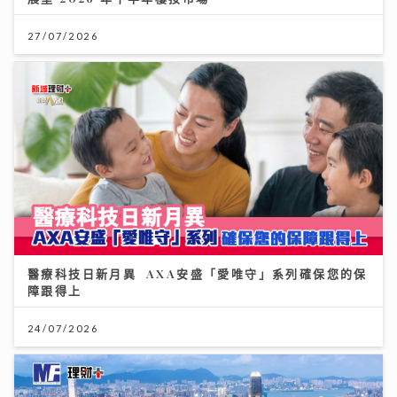
27/07/2026
醫療科技日新月異 AXA安盛「愛唯守」系列確保您的保
障跟得上
24/07/2026