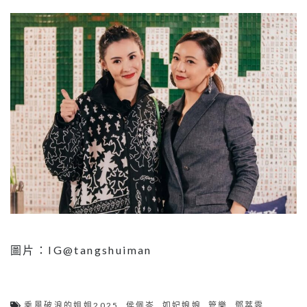
圖片：IG@tangshuiman
乘風破浪的姐姐2025
,
侯佩岑
,
如妃娘娘
,
管樂
,
鄧萃雯