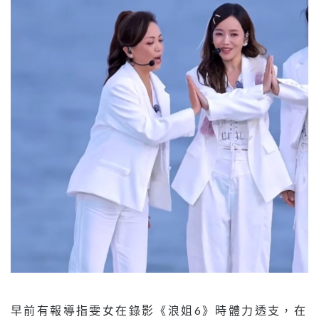
早前有報導指雯女在錄影《浪姐6》時體力透支，在