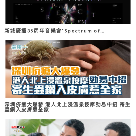
新城廣播35周年音樂會“Spectrum of…
深圳疥瘡大爆發 港人北上浸溫泉按摩勁易中招 寄生
蟲鑽入皮膚惹全家