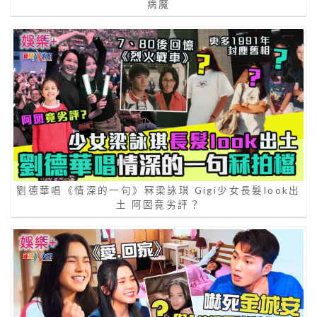
病魔
劉德華唱《情深的一句》冧梁詠琪 Gigi少女長髮look出
土 阿囡竟劣評？