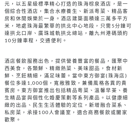
元，以五星級標準精心打造的珠海棕泉酒店，是一
個綜合性酒店，集合水療養生、新派粵菜、精品客
房和休閒娛樂於一身。酒店建築面積達三萬多平方
米，地處珠海最繁華的拱北中心地段，只需5分鐘可
達拱北口岸、廣珠城軌拱北總站，離九州港碼頭約
10分鐘車程，交通便利。
酒店餐飲服務出色，提供營養豐富的餐品，匯聚中
西美食，各類鮮、精緻熱菜、美味甜品，食材新
鮮、烹飪精細，滿足味蕾。當中東方御宴(珠海店)
餐位多達1,000個，寬敞雅致，兼備風格各異的貴
賓房。東方御宴推出包括精品粵菜、溫馨早茶、養
生精品宴與個性化婚慶策劃等系列產品。以健康細
緻的出品、民生生活體驗的定位，新增融合菜系、
私房菜，承接100人會議室，適合商務餐飲或闔家
歡聚。