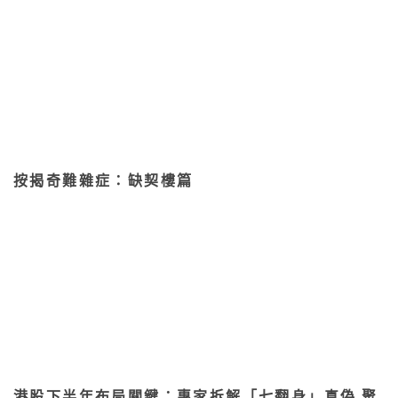
按揭奇難雜症：缺契樓篇
港股下半年布局關鍵：專家拆解「七翻身」真偽 聚