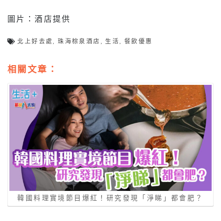
圖片：酒店提供
北上好去處
,
珠海棕泉酒店
,
生活
,
餐飲優惠
相關文章：
韓國料理實境節目爆紅！研究發現「淨睇」都會肥？