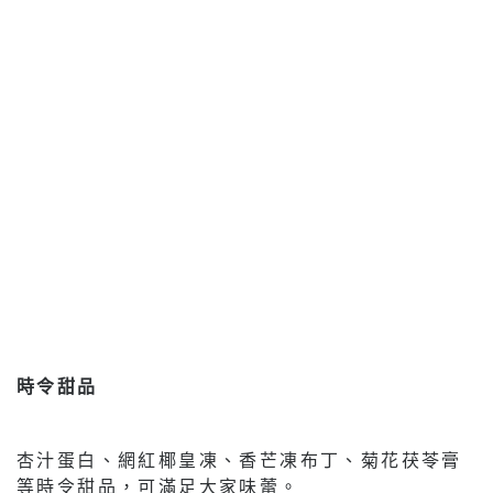
時令甜品
杏汁蛋白、網紅椰皇凍、香芒凍布丁、菊花茯苓膏
等時令甜品，可滿足大家味蕾。