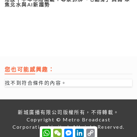
焦北水與AI新趨勢
您也可能感興趣：
找不到符合條件的內容。
新城廣播有限公司版權所有，不得轉載。
Copyright © Metro Broadcast
Corporation Limited. All right Reserved.
W
W
M
L
C
h
e
e
i
o