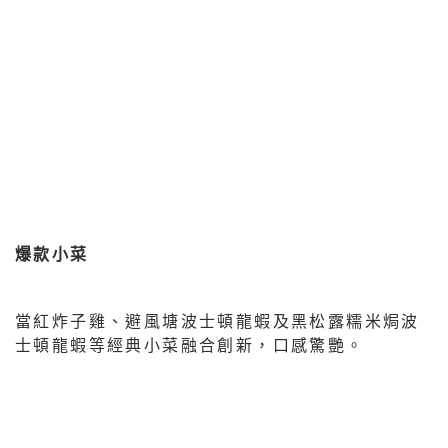
爆款小菜
當紅炸子雞、避風塘波士頓龍蝦及黑松露糯米焗波
士頓龍蝦等經典小菜融合創新，口感驚艷。