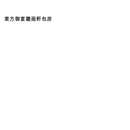
東方御宴聽雨軒包房