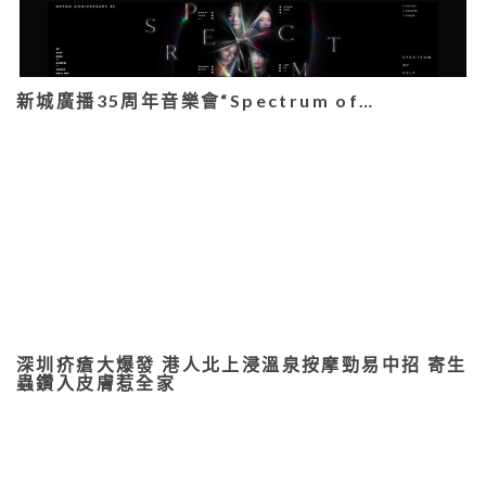
新城廣播35周年音樂會“Spectrum of…
深圳疥瘡大爆發 港人北上浸溫泉按摩勁易中招 寄生
蟲鑽入皮膚惹全家