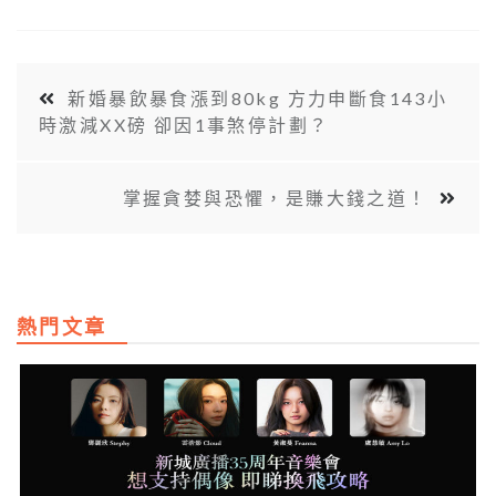
新婚暴飲暴食漲到80kg 方力申斷食143小
時激減XX磅 卻因1事煞停計劃？
掌握貪婪與恐懼，是賺大錢之道！
熱門文章