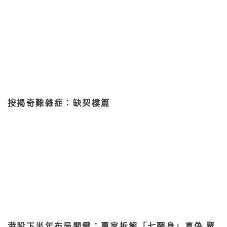
按揭奇難雜症：缺契樓篇
港股下半年布局關鍵：專家拆解「七翻身」真偽 聚