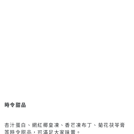
時令甜品
杏汁蛋白、網紅椰皇凍、香芒凍布丁、菊花茯苓膏
等時令甜品，可滿足大家味蕾。