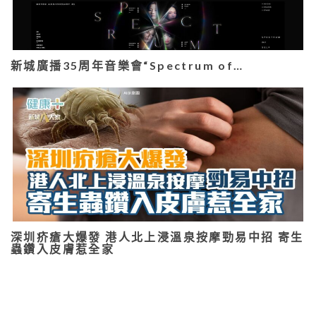
新城廣播35周年音樂會“Spectrum of…
深圳疥瘡大爆發 港人北上浸溫泉按摩勁易中招 寄生
蟲鑽入皮膚惹全家