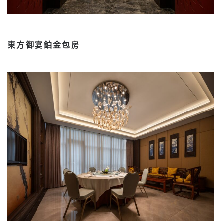
東方御宴鉑金包房