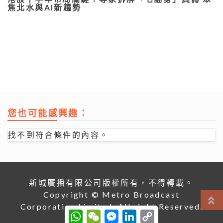
焦北水與AI新趨勢
您也可能感興趣：
找不到符合條件的內容。
新城廣播有限公司版權所有，不得轉載。
Copyright © Metro Broadcast
Corporation Limited. All right Reserved.
W
W
M
L
C
h
e
e
i
o