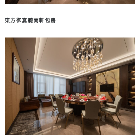
東方御宴聽雨軒包房