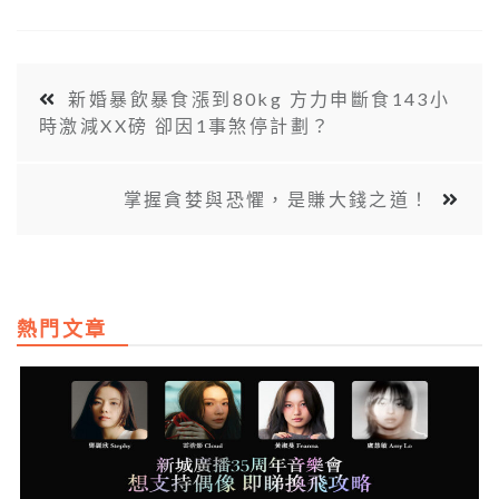
新婚暴飲暴食漲到80kg 方力申斷食143小
時激減XX磅 卻因1事煞停計劃？
掌握貪婪與恐懼，是賺大錢之道！
熱門文章