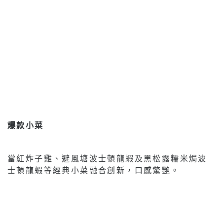
爆款小菜
當紅炸子雞、避風塘波士頓龍蝦及黑松露糯米焗波
士頓龍蝦等經典小菜融合創新，口感驚艷。