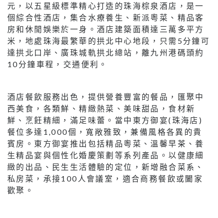
元，以五星級標準精心打造的珠海棕泉酒店，是一
個綜合性酒店，集合水療養生、新派粵菜、精品客
房和休閒娛樂於一身。酒店建築面積達三萬多平方
米，地處珠海最繁華的拱北中心地段，只需5分鐘可
達拱北口岸、廣珠城軌拱北總站，離九州港碼頭約
10分鐘車程，交通便利。
酒店餐飲服務出色，提供營養豐富的餐品，匯聚中
西美食，各類鮮、精緻熱菜、美味甜品，食材新
鮮、烹飪精細，滿足味蕾。當中東方御宴(珠海店)
餐位多達1,000個，寬敞雅致，兼備風格各異的貴
賓房。東方御宴推出包括精品粵菜、溫馨早茶、養
生精品宴與個性化婚慶策劃等系列產品。以健康細
緻的出品、民生生活體驗的定位，新增融合菜系、
私房菜，承接100人會議室，適合商務餐飲或闔家
歡聚。