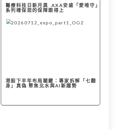
醫療科技日新月異 AXA安盛「愛唯守」
系列確保您的保障跟得上
港股下半年布局關鍵：專家拆解「七翻
身」真偽 聚焦北水與AI新趨勢