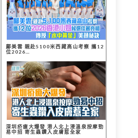
鄺美雲 親赴5100米西藏高山考察 攜12
位2026…
深圳疥瘡大爆發 港人北上浸溫泉按摩勁
易中招 寄生蟲鑽入皮膚惹全家