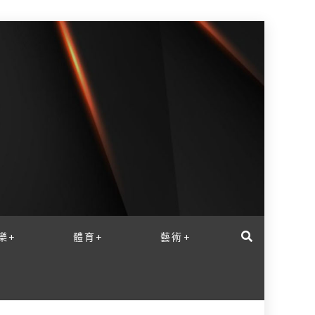
樂+
體育+
藝術+