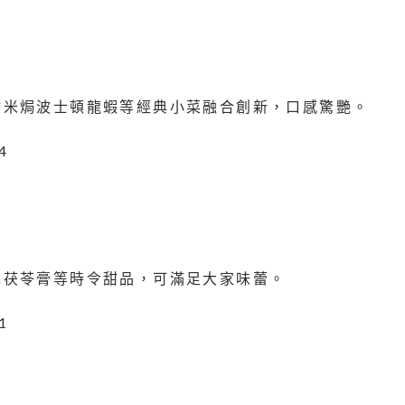
糯米焗波士頓龍蝦等經典小菜融合創新，口感驚艷。
花茯苓膏等時令甜品，可滿足大家味蕾。