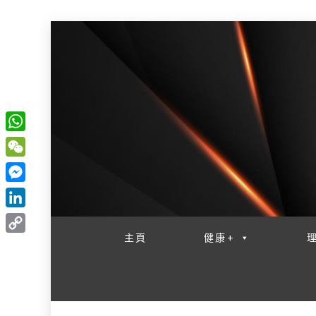
W
一網睇盡 八家大成
h
W
a
e
M
t
C
e
L
s
h
s
i
主頁
健康+
A
C
a
s
n
p
o
t
e
k
p
p
n
e
y
g
d