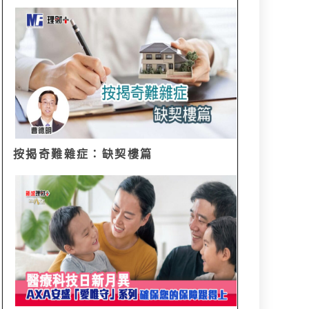
按揭奇難雜症：缺契樓篇