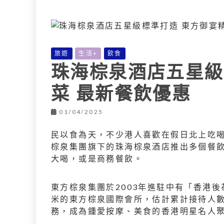
L
e
I
i
r
n
n
k
旅遊
生活+
飲食
珠海棕泉酒店五星級
菜 最新餐飲優惠
01/04/2025
民以食為天，不少港人喜歡在假日北上吃
棕泉集團旗下的珠海棕泉酒店推出多個餐
大喝，或是商務餐飲。
東方棕泉集團於2003年進駐中有「香港
米的東方棕泉國際會所，估計累計接待人
務，成為鍾愛按摩、美食的香港明星名人