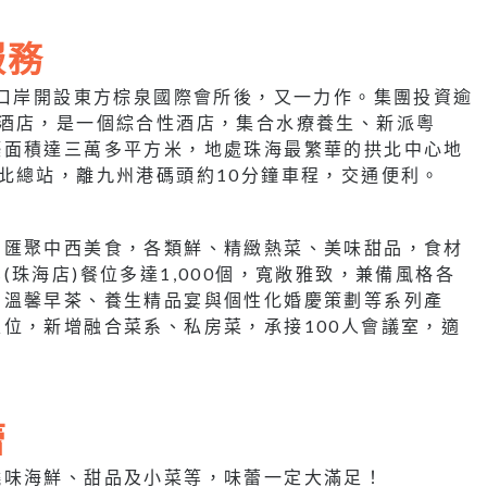
服務
田口岸開設東方棕泉國際會所後，又一力作。集團投資逾
泉酒店，是一個綜合性酒店，集合水療養生、新派粵
築面積達三萬多平方米，地處珠海最繁華的拱北中心地
北總站，離九州港碼頭約10分鐘車程，交通便利。
，匯聚中西美食，各類鮮、精緻熱菜、美味甜品，食材
珠海店)餐位多達1,000個，寬敞雅致，兼備風格各
、溫馨早茶、養生精品宴與個性化婚慶策劃等系列產
位，新增融合菜系、私房菜，承接100人會議室，適
蕾
燒味海鮮、甜品及小菜等，味蕾一定大滿足！