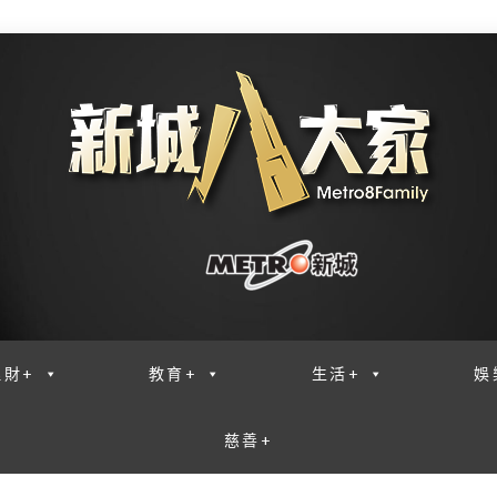
理財+
教育+
生活+
娛
慈善+