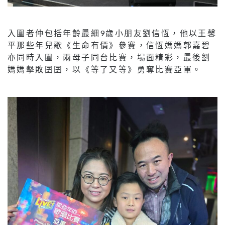
入圍者仲包括年齡最細9歲小朋友劉信恆，他以王馨
平那些年兒歌《生命有價》參賽，信恆媽媽郭嘉碧
亦同時入圍，兩母子同台比賽，場面精彩，最後劉
媽媽擊敗囝囝，以《等了又等》勇奪比賽亞軍。