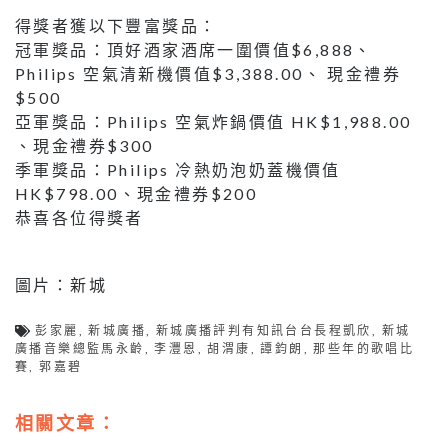
得獎者獲以下豐富獎品：
冠軍獎品：頂好酒家酒席一圍價值$6,888、
Philips 空氣清新機價值$3,388.00、 現金禮券
$500
亞軍獎品：Philips 空氣炸鍋價值 HK$1,988.00
、現金禮券$300
季軍獎品：Philips 冷熱奶泡奶蓋機價值
HK$798.00、現金禮券$200
恭喜各位得獎者
圖片：新城
彭家麗
,
新城廣播
,
新城廣播評判有知訊台台長程凱欣
,
新城
廣播音樂總監馬永齡
,
李灃恩
,
胡渭康
,
譚鈞朗
,
那些年的歌唱比
賽
,
郭嘉碧
相關文章：