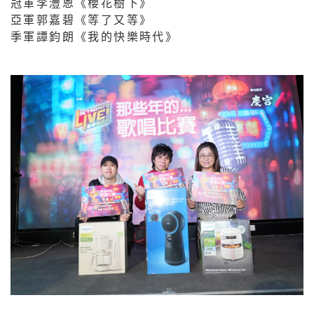
冠軍李灃恩《櫻花樹下》
亞軍郭嘉碧《等了又等》
季軍譚鈞朗《我的快樂時代》