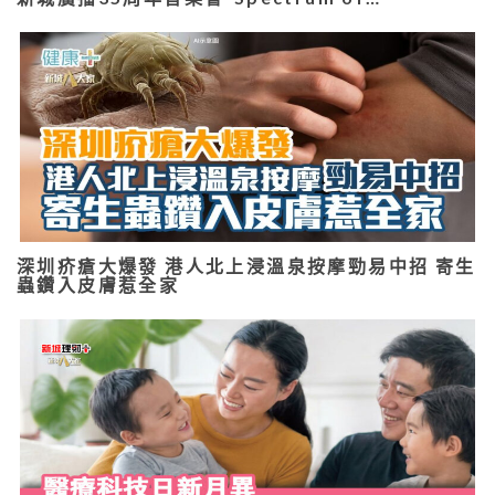
深圳疥瘡大爆發 港人北上浸溫泉按摩勁易中招 寄生
蟲鑽入皮膚惹全家