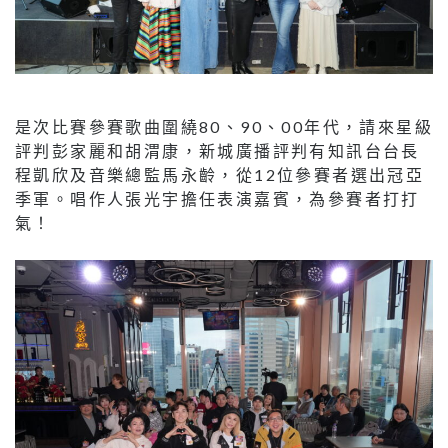
是次比賽參賽歌曲圍繞80、90、00年代，請來星級
評判彭家麗和胡渭康，新城廣播評判有知訊台台長
程凱欣及音樂總監馬永齡，從12位參賽者選出冠亞
季軍。唱作人張光宇擔任表演嘉賓，為參賽者打打
氣！