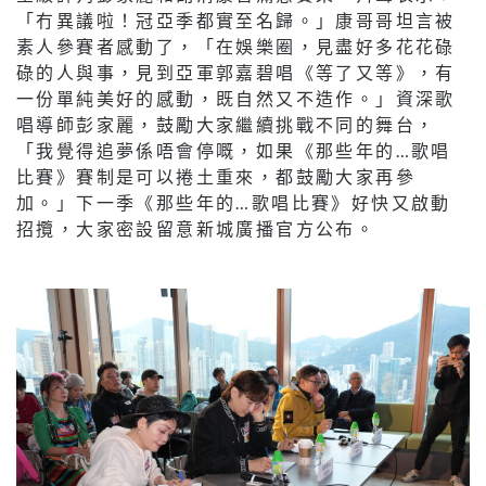
「冇異議啦！冠亞季都實至名歸。」康哥哥坦言被
素人參賽者感動了，「在娛樂圈，見盡好多花花碌
碌的人與事，見到亞軍郭嘉碧唱《等了又等》，有
一份單純美好的感動，既自然又不造作。」資深歌
唱導師彭家麗，鼓勵大家繼續挑戰不同的舞台，
「我覺得追夢係唔會停嘅，如果《那些年的…歌唱
比賽》賽制是可以捲土重來，都鼓勵大家再參
加。」下一季《那些年的…歌唱比賽》好快又啟動
招攬，大家密設留意新城廣播官方公布。