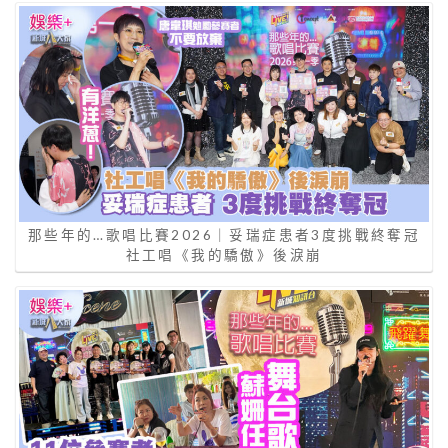
那些年的…歌唱比賽2026｜妥瑞症患者3度挑戰終奪冠
社工唱《我的驕傲》後淚崩