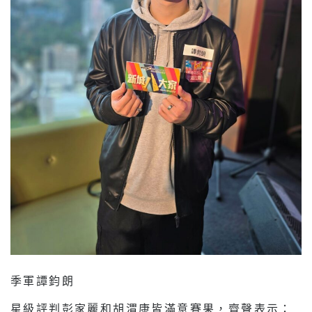
季軍譚鈞朗
星級評判彭家麗和胡渭康皆滿意賽果，齊聲表示：