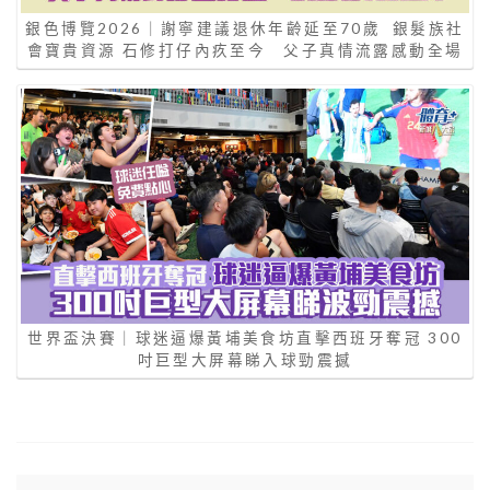
銀色博覽2026｜謝寧建議退休年齡延至70歲 銀髮族社
會寶貴資源 石修打仔內疚至今 父子真情流露感動全場
世界盃決賽｜球迷逼爆黃埔美食坊直擊西班牙奪冠 300
吋巨型大屏幕睇入球勁震撼