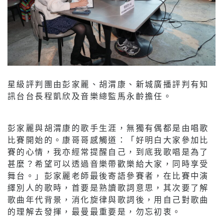
星級評判團由彭家麗、胡渭康、新城廣播評判有知
訊台台長程凱欣及音樂總監馬永齡擔任。
彭家麗與胡渭康的歌手生涯，無獨有偶都是由唱歌
比賽開始的。康哥哥感觸道：「好明白大家參加比
賽的心情，我亦經常提醒自己，到底我歌唱是為了
甚麼？希望可以透過音樂帶歡樂給大家，同時享受
舞台。」彭家麗老師最後寄語參賽者，在比賽中演
繹別人的歌時，首要是熟讀歌詞意思，其次要了解
歌曲年代背景，消化旋律與歌詞後，用自己對歌曲
的理解去發揮，最曼最重要是，勿忘初衷。