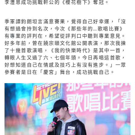
李灃恩成功挑戰軒公的《櫻花樹下》奪冠。
季軍譚鈞朗坦言滿意賽果，覺得自己好幸運，「沒
有想過會拎到名次，今次《那些年的…歌唱比賽》
有專業的評判在，希望從評判口中聽到專業意見。
好多年前，曾在饒宗頤文化館公開表演，那次我揀
了十幾首歌演唱，《我的快樂時代》是其中一首，
轉眼人生又過了六、七個年頭。今日再唱這首歌，
好想知道自己在情感及技巧上有沒有進步。」一眾
參賽者是日在「慶宮」舞台，成功挑戰自己。