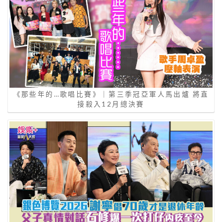
《那些年的…歌唱比賽》｜第三季冠亞軍人馬出爐 將直
接殺入12月總決賽