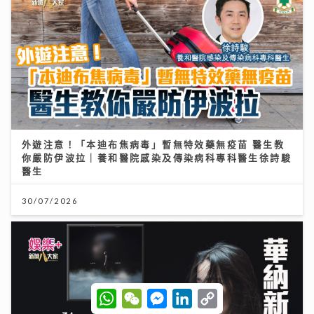
外遊注意！「本迪布焦病毒」暫無特效藥無疫苗 醫生教
你嚴防伊波拉｜養和醫院感染及傳染病科專科醫生徐詩駿
醫生
30/07/2026
W
W
M
L
C
h
e
e
i
o