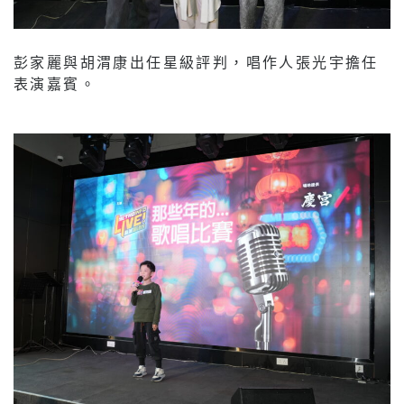
彭家麗與胡渭康出任星級評判，唱作人張光宇擔任
表演嘉賓。