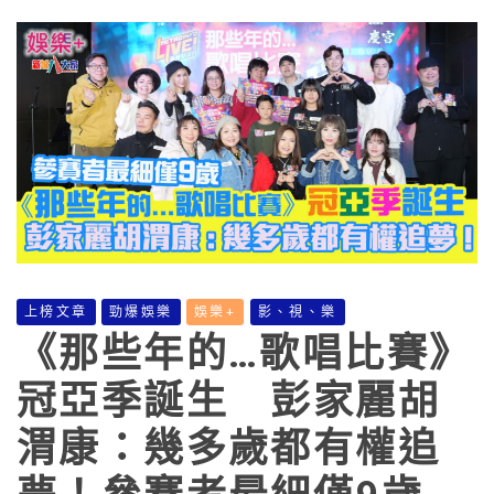
上榜文章
勁爆娛樂
娛樂+
影、視、樂
《那些年的…歌唱比賽》
冠亞季誕生 彭家麗胡
渭康：幾多歲都有權追