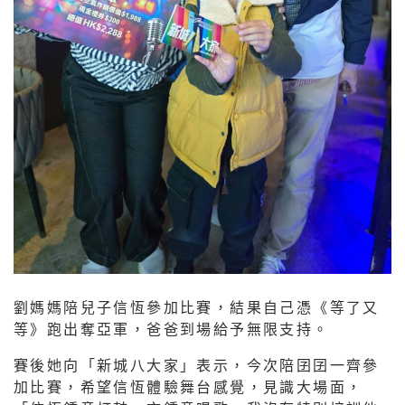
劉媽媽陪兒子信恆參加比賽，結果自己憑《等了又
等》跑出奪亞軍，爸爸到場給予無限支持。
賽後她向「新城八大家」表示，今次陪囝囝一齊參
加比賽，希望信恆體驗舞台感覺，見識大場面，