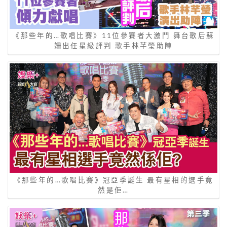
《那些年的…歌唱比賽》11位參賽者大激鬥 舞台歌后蘇
姍出任星級評判 歌手林芊瑩助陣
《那些年的…歌唱比賽》冠亞季誕生 最有星相的選手竟
然是佢…