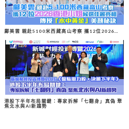
鄺美雲 親赴5100米西藏高山考察 攜12位2026…
港股下半年布局關鍵：專家拆解「七翻身」真偽 聚
焦北水與AI新趨勢