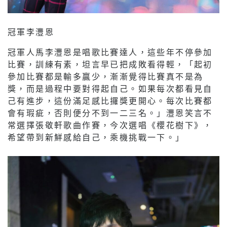
冠軍李灃恩
冠軍人馬李灃恩是唱歌比賽達人，這些年不停參加
比賽，訓練有素，坦言早已把成敗看得輕，「起初
參加比賽都是輸多贏少，漸漸覺得比賽真不是為
獎，而是過程中要對得起自己。如果每次都看見自
己有進步，這份滿足感比攞獎更開心。每次比賽都
會有瑕疵，否則便分不到一二三名。」灃恩笑言不
常選擇張敬軒歌曲作賽，今次選唱《櫻花樹下》，
希望帶到新鮮感給自己，乘機挑戰一下。」