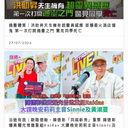
通靈體質｜洪助昇天生擁有超靈異感應 首爆最火酒店撞
鬼 第一次打開通靈之門 驚見同學死亡
27/07/2026
沿途有我｜歐陽德勛、陳德彰「同屆新秀」重聚 陳德彰
爆黃耀光曾邀重組Raidas 大讚晚安莉莉主音Sinnie及