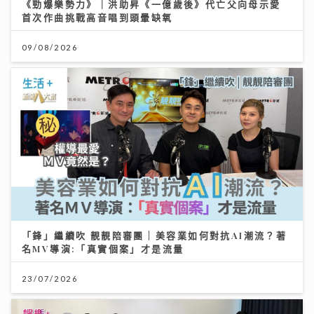
《勁爆樂勢力》｜洪助昇《一億歲後》代亡父向母示愛
首次作曲挑戰高音唱到頭暈缺氧
09/08/2026
「鋒」繼續吹 靚靚陪審團 | 美容業如何對抗AI潮流？著
名MV導演:「真實個案」才是流量
23/07/2026