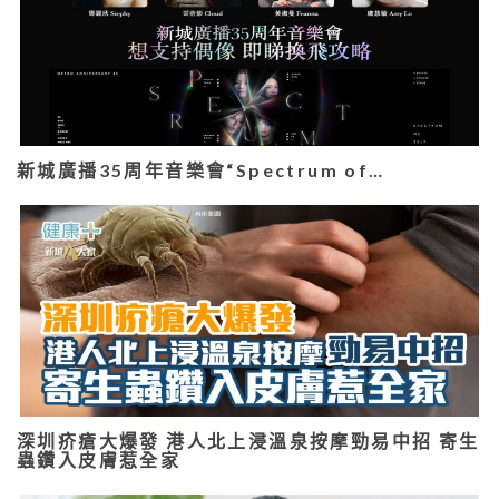
新城廣播35周年音樂會“Spectrum of…
深圳疥瘡大爆發 港人北上浸溫泉按摩勁易中招 寄生
蟲鑽入皮膚惹全家