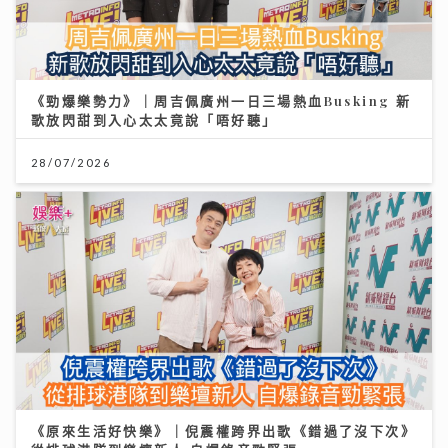
《勁爆樂勢力》｜周吉佩廣州一日三場熱血Busking 新
歌放閃甜到入心太太竟說「唔好聽」
28/07/2026
《原來生活好快樂》｜倪震權跨界出歌《錯過了沒下次》