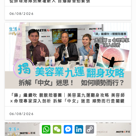
從排球港隊到樂壇新人 自爆錄音勁緊張
06/08/2026
「鋒」繼續吹 靚靚陪審團 | 美容業九運翻身攻略 美容師
ｘ命理專家深入剖析 拆解「中女」迷思 順勢而行是關鍵
06/08/2026
W
W
M
L
C
h
e
e
i
o