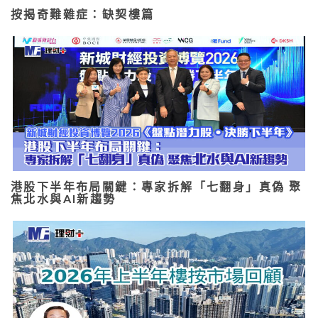
按揭奇難雜症：缺契樓篇
港股下半年布局關鍵：專家拆解「七翻身」真偽 聚
焦北水與AI新趨勢