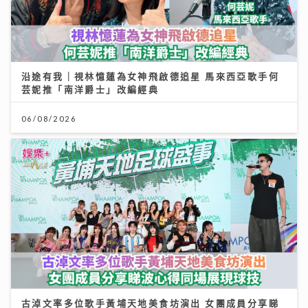
沿途有我｜視林憶蓮為女神飛啟德追星 馬來西亞歌手何
芸妮推「南洋爵士」改編經典
06/08/2026
古淖文率多位歌手黃埔天地美食坊演出 女團成員分享睇