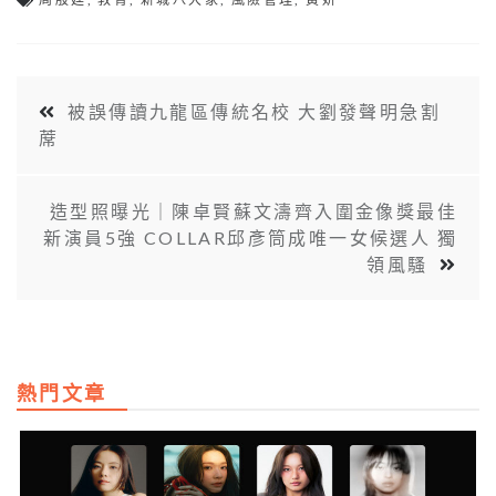
被誤傳讀九龍區傳統名校 大劉發聲明急割
蓆
造型照曝光｜陳卓賢蘇文濤齊入圍金像獎最佳
新演員5強 COLLAR邱彥筒成唯一女候選人 獨
領風騷
熱門文章