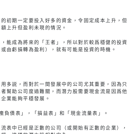
展的初期一定要投入好多的資金，令固定成本上升，但
意額上升但盈利未現的情況。
本，能成為將來的「王者」，所以對於較爲穩健的投資
（或由虧損轉為盈利），就有可能是投資的時機。
不用多説，而對於一間發展中的公司尤其重要，因為只
或者幫助公司度過難關，而潛力股需要現金流是因爲他
證企業能夠平穩發展。
資產負債表」，「損益表」和「現金流量表」。
金流表中已經是正數的公司（或開始有正數的企業），