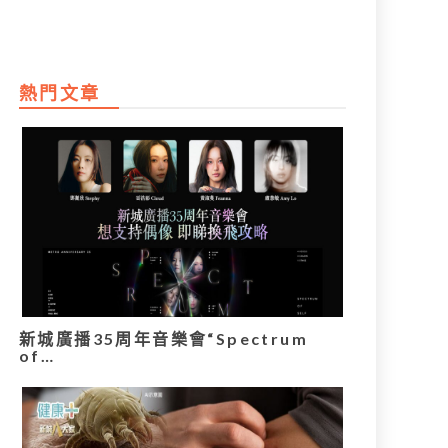
熱門文章
新城廣播35周年音樂會“Spectrum
of…