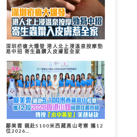
深圳疥瘡大爆發 港人北上浸溫泉按摩勁
易中招 寄生蟲鑽入皮膚惹全家
鄺美雲 親赴5100米西藏高山考察 攜12
位2026…