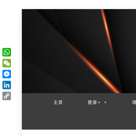
W
一網睇盡 八家大成
h
W
a
e
M
t
C
e
L
s
h
s
i
主頁
健康+
A
C
a
s
n
p
o
t
e
k
p
p
n
e
y
g
d