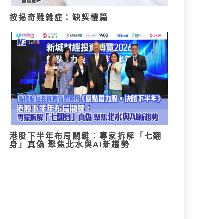
按揭奇難雜症：缺契樓篇
港股下半年布局關鍵：專家拆解「七翻
身」真偽 聚焦北水與AI新趨勢