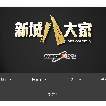
理財+
教育+
生活+
娛
慈善+