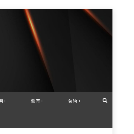
樂+
體育+
藝術+