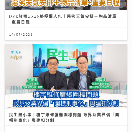
DSE放榜2026終極懶人包｜惡劣天氣安排＋物品清單
+重要日程
14/07/2026
民生無小事｜樓宇維修屢爆圍標問題 政界及業界倡「圍
標刑事化」與建扣分制