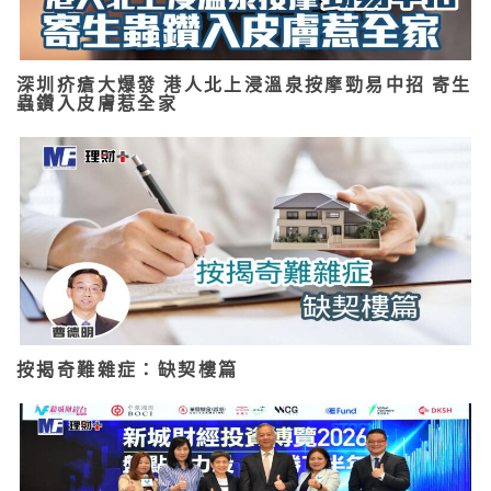
深圳疥瘡大爆發 港人北上浸溫泉按摩勁易中招 寄生
蟲鑽入皮膚惹全家
按揭奇難雜症：缺契樓篇