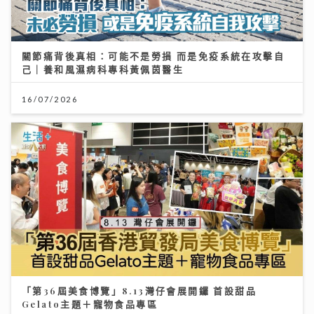
關節痛背後真相：可能不是勞損 而是免疫系統在攻擊自
己｜養和風濕病科專科黃佩茵醫生
16/07/2026
「第36屆美食博覽」8.13灣仔會展開鑼 首設甜品
Gelato主題＋寵物食品專區