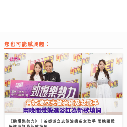
您也可能感興趣：
《勁爆樂勢力》｜谷婭溦立志做治癒系女歌手 兩晚關燈
躲進浴缸為新歌填詞