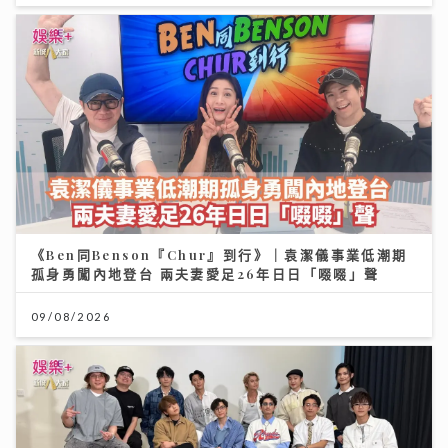
《Ben同Benson『Chur』到行》｜袁潔儀事業低潮期
孤身勇闖內地登台 兩夫妻愛足26年日日「啜啜」聲
09/08/2026