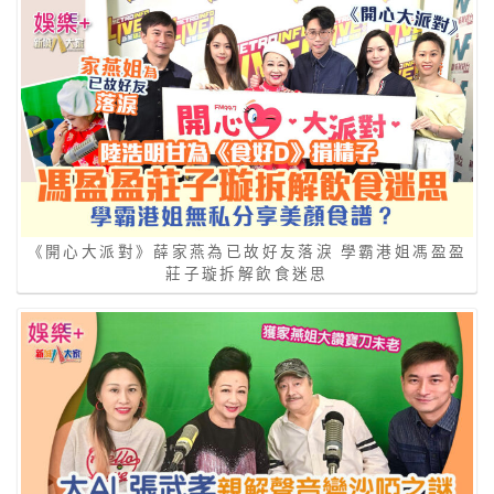
《開心大派對》薛家燕為已故好友落淚 學霸港姐馮盈盈
莊子璇拆解飲食迷思