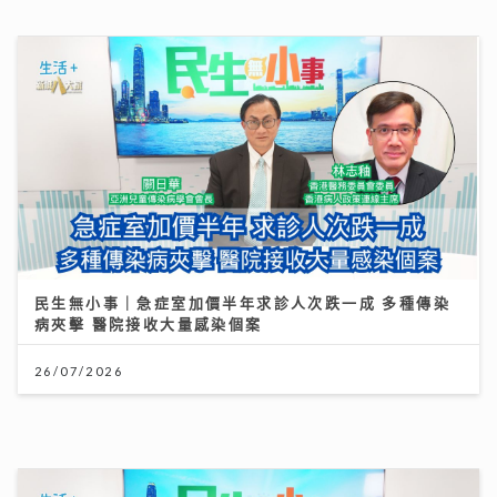
民生無小事｜急症室加價半年求診人次跌一成 多種傳染
病夾擊 醫院接收大量感染個案
26/07/2026
民生無小事｜樓宇維修屢爆圍標問題 政界及業界倡「圍
標刑事化」與建扣分制