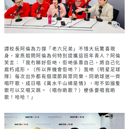
譚校長阿倫為力撐「老六兄弟」不惜大玩驚喜現
身，家燕姐問阿倫為何特別提攜這班年青人？阿倫
笑言：「我冇睇好佢哋，佢哋係靠自己，將自己化
腐朽成形。（所以畀機會佢哋？）我哋（明星足球
隊）每次出外都有個環節與眾同樂，同啲球迷一齊
唱吓歌，成日唱《萬水千山總是情》，咁不如搵隻
歌可以又唱又跳。（唱你啲歌？）梗係要唱我啲
歌！哈哈！」