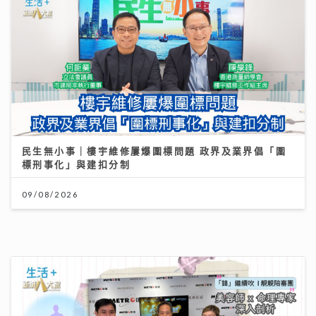
09/08/2026
「鋒」繼續吹 靚靚陪審團 | 美容師x命理專家深入剖析：
為何做完護理仍缺乏「氣色」？揭人體磁場與香氣的奧秘
30/07/2026