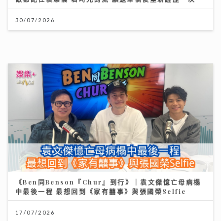
男嬰陰囊「冇睪丸」？醫生：BB哭鬧、咳嗽肚凸凸要留
意｜養和醫院小兒外科專科梁芷綸醫生
23/07/2026