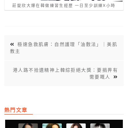
莊錠欣大爆在韓做練習生經歷 一日至少訓練X小時
極速急救肌膚：自然護理「油敷法」｜美肌
教主
港人路不拾遺精神上韓綜拒絕大獎：要捐畀有
需要嘅人
熱門文章