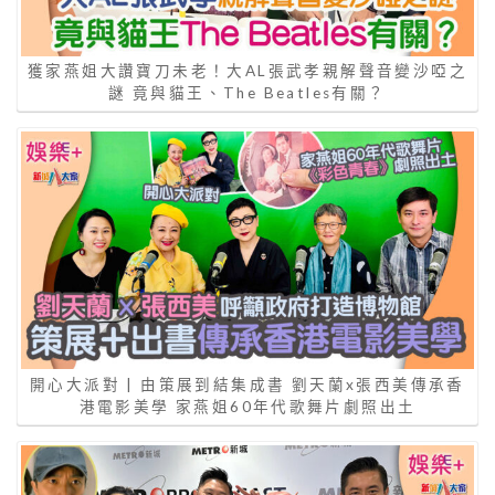
獲家燕姐大讚寶刀未老！大AL張武孝親解聲音變沙啞之
謎 竟與貓王、The Beatles有關？
開心大派對 | 由策展到結集成書 劉天蘭x張西美傳承香
港電影美學 家燕姐60年代歌舞片劇照出土