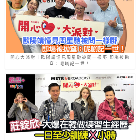
開心大派對丨歐陽靖憶見周星馳被問一樣嘢 即場被拋
窒：呢啲記一世！