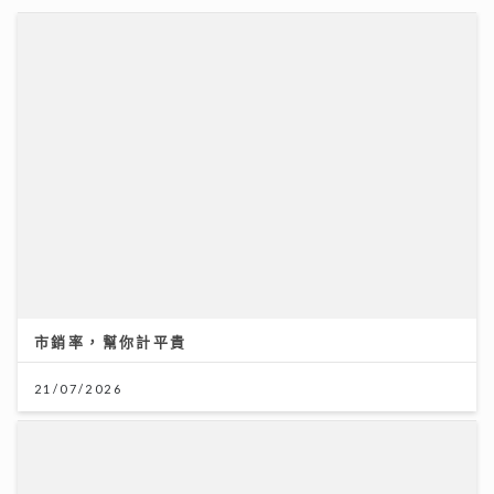
憑獨特歌聲完勝過百對手 華納新人Kacey大學畢業即出
道 師姐陳蕾大讚好有魔力
21/07/2026