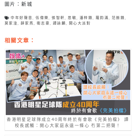
圖片：新城
中年好聲音
,
伍偉樂
,
張智軒
,
思敏
,
潘梓鋒
,
羅鈞滿
,
范振鋒
,
莫家淦
,
薛家燕
,
衛志豪
,
譚詠麟
,
開心大派對
相關文章：
香港明星足球隊成立40周年終於有會歌《完美拍檔》 譚
校長感觸：開心大家庭永遠一條心 冇第二把聲！