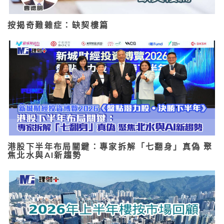
按揭奇難雜症：缺契樓篇
港股下半年布局關鍵：專家拆解「七翻身」真偽 聚
焦北水與AI新趨勢