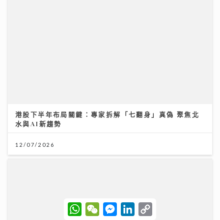
HYROX熱潮！急進或訓練不足易肌腱拉傷、撕裂 痠痛超
過一星期別忽視｜養和醫院骨科專科醫生黃惠國醫生
06/08/2026
W
W
M
L
C
h
e
e
i
o