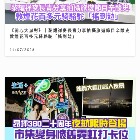
昂坪360二十周年夜航限時登場 市集變身懷舊霓虹打卡
位
25/07/2026
《Ben同Benson『Chur』到行》｜寶珮如：每食一口
飯都記住袁潔儀 若時光倒流 願返車禍後重新經歷一次