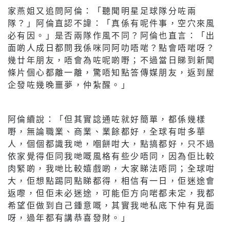
家燕姐又追問阿倫：「聽聞明星足球隊分咗兩
隊？」阿倫直認不諱：「真係有呢件事，空穴來風
必有因。」是否兩隊作風不同？阿倫也直言：「出
面啲人成日都問我係咪同阿叻唔啱？點會唔啱呀？
幾廿年朋友，唔會為咗呢啲嘢；不過當日睇到新聞
條片個心都離一離，驚唔知點答傳媒朋友，返到屋
企發咗幾晚噩夢，仲紮醒。」
阿倫續說：「但其實諗通咗就好簡單，都係幾樣
嘢，無論職業、商業、業餘都好，全球有咁多華
人，個個都識我哋，嗰餅咁大，點搞都好，只不過
依家覺得佢同我哋嘅風格有些少唔同，因為佢比較
肉緊啲，我哋比較嬉戲啲，大家睇法唔同；全球咁
大，佢想點踢同點睇都得，相信有一日，佢迷途會
返嚟，但佢未必迷途，可能佢方向啱都未定，我都
希望佢做到自己鍾意嘅，其實我哋私底下仲有見面
呀，過年都有講恭喜發財。」