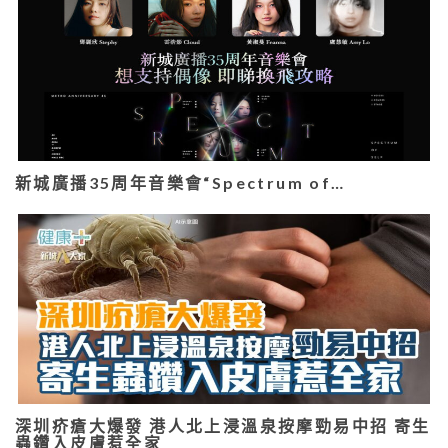
新城廣播35周年音樂會“Spectrum of…
深圳疥瘡大爆發 港人北上浸溫泉按摩勁易中招 寄生
蟲鑽入皮膚惹全家