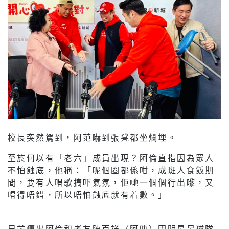
校長突然駕到，阿范嚇到張凳都坐爛埋。
至於何以有「老六」成員出現？阿倫直指因為眾人
不怕蝕底，他稱：「呢個圈都係咁，成班人食飯期
間，要有人唱歌搞吓氣氛，佢哋一個個行出嚟，又
唱得唔錯，所以唔怕蝕底就有着數。」
早前傳出阿倫和老友陳百祥（阿叻）因明星足球隊