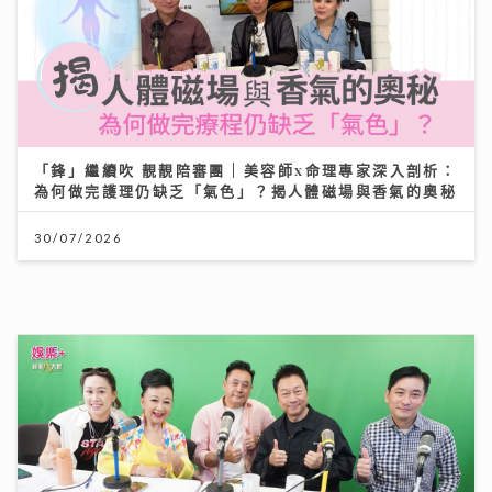
《開心大派對》｜黎耀祥麥長青分享拍攝旅遊節目辛酸史
敦煌花百多元騎駱駝「搖到攰」
11/07/2026