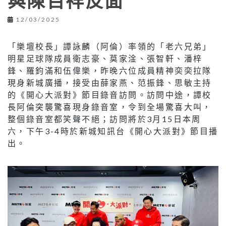
與陳百祥反面
12/03/2025
「樂壇校長」譚詠麟（阿倫）率領的「老六兄弟」
明星足球隊成員衛志豪、莫家淦、張智軒、潘梓
鋒、羅鈞滿和伍偉樂，昨晚六位成員精神奕奕拉隊
現身新城廣播，接受由薛家燕、范振鋒、思敏主持
的《開心大派對》節目錄音訪問。訪問中途，譚校
長阿倫突襲驚喜現身錄音室，令到全場驚喜大叫，
整個錄音室都笑聲不絕；訪問將於3月15日本周
六，下午3-4時於新城知訊台《開心大派對》節目播
出。