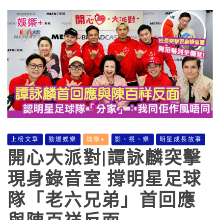
上榜文章
勁爆娛樂
娛樂+
影、視、樂
明星成長故事
開心大派對|譚詠麟突擊
現身錄音室 撐明星足球
隊「老六兄弟」首回應