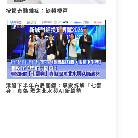
按揭奇難雜症：缺契樓篇
港股下半年布局關鍵：專家拆解「七翻
身」真偽 聚焦北水與AI新趨勢