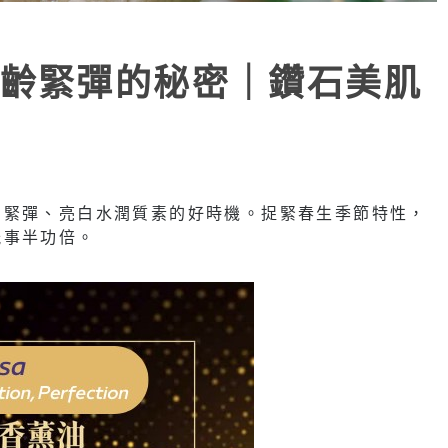
齡緊彈的秘密｜鑽石美肌
力緊彈、亮白水潤質素的好時機。捉緊春生季節特性，
能事半功倍。