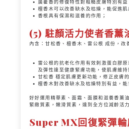
廣藿香的修復特性對粗糙皮膚特別有益
檀香木可以改善缺水及枯燥，能促進肌
香根具有保濕和滋養的作用；
(5) 駐顏活力使者香薰油 P
內含：甘松香、檀香木、雷公根 成份，改
雷公根的抗老化作用有效刺激蛋白膠原
及彈性達至健康緊膚功能，使肌膚維持
甘松香 穩定肌膚更新功能，修正皮膚
檀香木對改善缺水及枯燥特別有益，能
好好運用精華素、面霜、面膜和滋養香薰
緊緻質素，嫩滑質素，達到全方位減齡活
Super MX回復緊彈