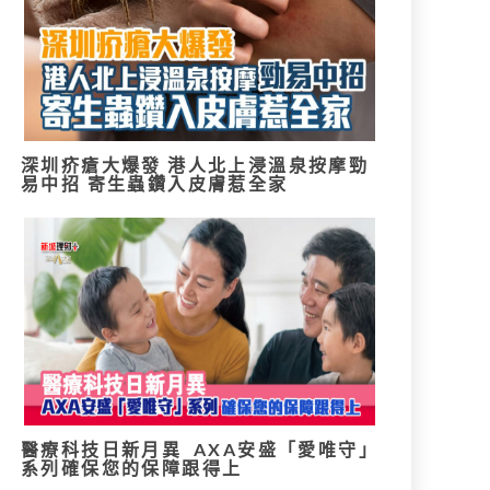
深圳疥瘡大爆發 港人北上浸溫泉按摩勁
易中招 寄生蟲鑽入皮膚惹全家
醫療科技日新月異 AXA安盛「愛唯守」
系列確保您的保障跟得上