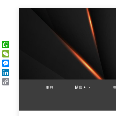
W
一網睇盡 八家大成
h
W
a
e
M
t
C
e
L
s
h
s
i
主頁
健康+
A
C
a
s
n
p
o
t
e
k
p
p
n
e
y
g
d