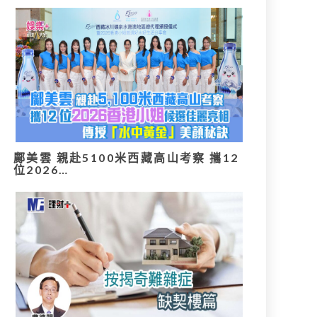
鄺美雲 親赴5100米西藏高山考察 攜12
位2026…