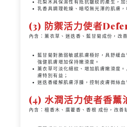
花梨木具保濕性有抵抗皺紋的產生，加
乳香具調理乾燥、暗啞無光澤的肌膚，
(3) 防禦活力使者Def
內含：薰衣草、迷迭香、藍甘菊成份，改
藍甘菊對脆弱敏感肌膚極好，具舒緩血
強健肌膚增加保持嫩滑度。
薰衣草可淡化細紋、增加肌膚嫩滑度。
膚特別有益；
迷迭香緩解肌膚浮腫，控制皮膚微絲血
(4) 水潤活力使者香薰油 
內含：檀香木、廣藿香、香根 成份，改善