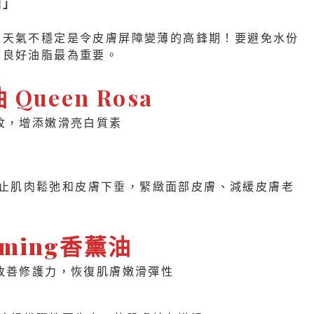
油」
天天氣不穩定是令皮膚屏障變薄的高鋒期！要避免水份
的良好油脂最為重要。
Queen Rosa
紋，增添嫩滑亮白質素
止肌肉鬆弛和皮膚下垂，緊緻面部皮膚、減緩皮膚老
ming香薰油
改善修護力，恢復肌膚嫩滑彈性