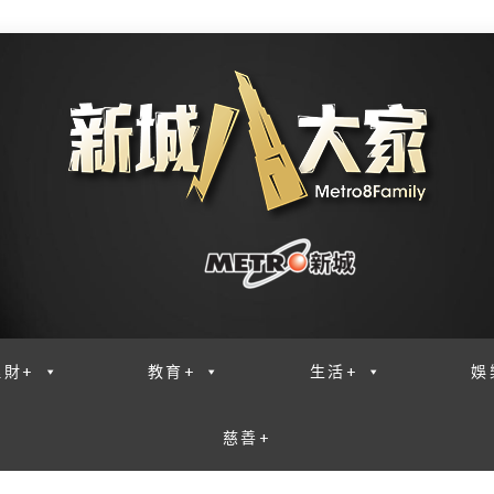
理財+
教育+
生活+
娛
慈善+