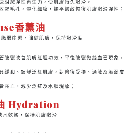
速組織彈性再生力，使肌膚持久嫩滑。
收緊毛孔，淡化細紋，撫平皺紋恢復肌膚嫩滑彈性；
ense香薰油
善脆弱崩緊，強健肌膚，保持嫩滑度
管破裂改善肌膚紅腫功效，平復破裂微絲血管現象，
具緩和、鎮靜泛紅肌膚，對修復受損、過敏及脆弱皮
管充血，減少泛紅及水腫現象；
Hydration
缺水乾燥，保持肌膚嫩滑