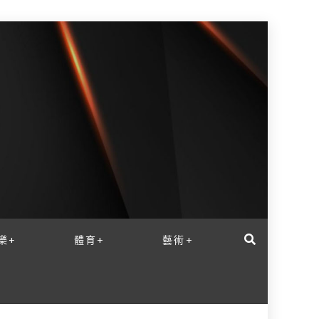
樂+
體育+
藝術+