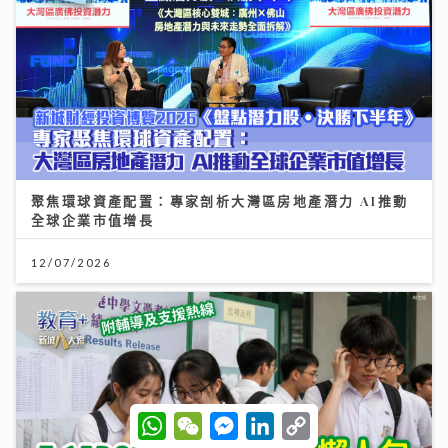
聚焦環球資產配置：專家剖析大灣區房地產潛力 AI推動
全球企業市值增長
12/07/2026
W
W
M
L
C
h
e
e
i
o