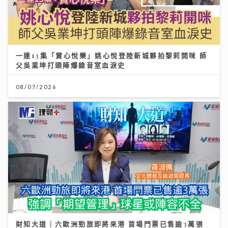
一連13集「賞心悅樂」姚心悅登陸新城夥拍黎莉開咪 師
父吳業坤打頭陣爆錄音室血淚史
08/07/2026
財知大道｜六歐洲勁旅即將來港 首場門票已售逾3萬張