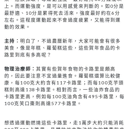
上。而運動強度，是可以用感覺來判斷的。如0分是
最舒適、10分是累得死去活來，強度最好約在6分
左右。這程度運動起來不會過度疲累，又能得到運
動的效果。
主持：
明白了，不過農曆新年，大家可能會有很多
美食，像是年糕、蘿蔔糕這些，這些賀年食品的卡
路里到底有多高呢？
物理治療師：
其實有些賀年食物的卡路里是頗高
的，因此要注意不宜過量進食。蘿蔔糕還算比較健
康，每100克大約含有117卡路里；而每100克芋頭
糕則高達138卡路里。相對而言，一些油炸食品的
卡路里更高，例如每100克油角含有495卡路里，每
100克笑口棗則高達577卡路里。
想透過運動燃燒這些卡路里，走1萬步大約只能消耗