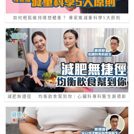
如何輕鬆維持理想體重？ 專家推減重科學5大原則
減肥無捷徑 均衡飲食幫到你｜心臟科專科醫生謝德新