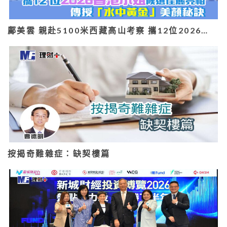
鄺美雲 親赴5100米西藏高山考察 攜12位2026…
按揭奇難雜症：缺契樓篇