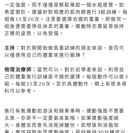
一定強度，而不僅僅是輕鬆舉起一個水瓶便算。如
希望塑形，建議針對相應的肌肉群進行3組訓練，每
組做15至20次。注意要選擇合適的重量，即做完一
組後便需要停低休息的重量。運動時亦需留意保持
正確的姿勢，以免受傷。
主持：
對於剛開始做負重訓練的朋友來說，是否可
以僅使用自己的體重來進行鍛煉？
物理治療師：
當然可以。對於初學者來說，利用自
己的體重進行訓練是不錯的選擇。每個動作可以做3
組，每組15至20次。至於具體動作，網上有很多資
料可以參考。
進行有氧運動如游泳和騎單車時，運動強度不需要
太高，亦即不一定要氣來氣喘。如果運動強度過
大，身體反而會先消耗掉醣份。如想達到消脂效
果，應該採取中等運動強度，最好維持30分鐘或以