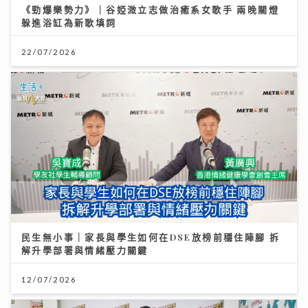
《勁爆樂勢力》｜谷婭溦立志做治癒系女歌手 兩晚關燈
躲進浴缸為新歌填詞
22/07/2026
民生無小事｜家長與學生如何在DSE放榜前穩住陣腳 拆
解升學部署與情緒壓力關鍵
12/07/2026