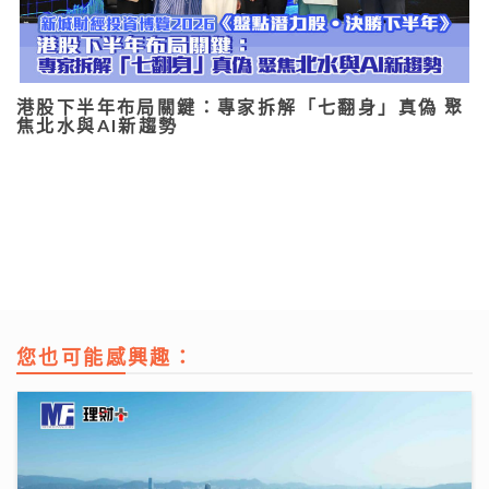
港股下半年布局關鍵：專家拆解「七翻身」真偽 聚
焦北水與AI新趨勢
您也可能感興趣：