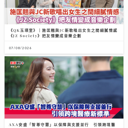
《QK玉瑛室》｜施匡翹與JC新歌唱出女生之間細膩情感
《JZ Society》把友情變成音樂企劃
07/08/2026
AXA安盛「智尊守慧」以保障與支援並行 引領跨境醫