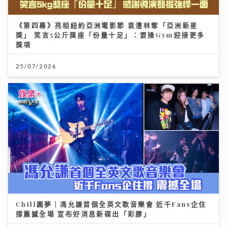
《第四幕》亮相紐約亞洲電影節 袁澧林奪「亞洲新星
獎」 笑言5公斤獎座「份量十足」：要操Gym迎接更多
獎項
25/07/2026
Chill圓夢｜馮允謙首個全英文歌音樂會 近千Fans企住
撐震撼全場 宣布好消息新碟出「彩膠」