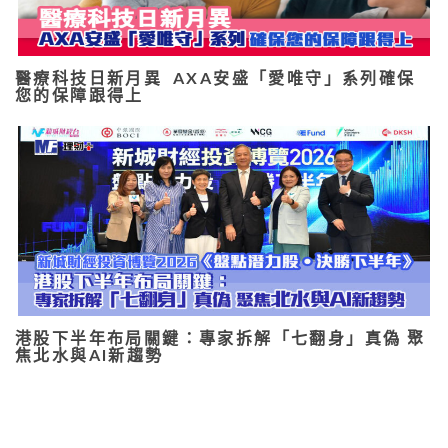
醫療科技日新月異 AXA安盛「愛唯守」系列確保
您的保障跟得上
港股下半年布局關鍵：專家拆解「七翻身」真偽 聚
焦北水與AI新趨勢