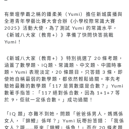
有樂壇學霸之稱的鍾柔美（Yumi）擔任新城廣播與
全港青年學藝比賽大會合辦《小學校際常識大賽
2025》活動大使，為了測試 Yumi 的常識水平，
《新城八大家（教育+）》準備了快問快答挑戰
Yumi！
《新城八大家（教育+）》特別挑選了 20 條考題，
涵蓋了數學題、IQ題、常識題、中文題、中國時事
題。Yumi 表現淡定，20 條題目，只答錯 3 條，即
使她自稱最弱的數學題，都依然輕鬆過關。率先考
驗她最難的數學題「117 是質數還是合數？」Yumi
數著手指答：「117 絕對係合數，因為 1+1+7 等
於 9，佢就一定係合數。」成功過關！
「IQ 題」亦難不到她，問題「爸爸係男人，媽媽係
女人，『錦鯉』係咩？」Yumi 玩嘢扮答錯：「我係
女人？哦……原來『錦鯉』係魚！」而在 20 條考題