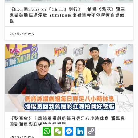
《Ben同Benson『Chur』到行》｜拍攝《繁花》獲王
家衛鼓勵臨場爆肚 Yumiko由出道至今不停學習自謔似
龜
25/07/2026
《梨事會》｜唐詩詠讚劇組每日畀足八小時休息 潘燦良
回到舊居彩虹邨拍劇好感觸
W
W
M
L
C
h
e
e
i
o
29/07/2026