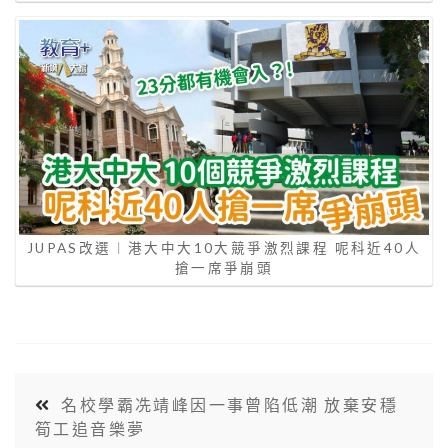
JUPAS改選︱港大中大10大競爭激烈課程 呢科近40人
搶一席爭崩頭
名校學霸冼靖峰因一事曾陷低潮 放棄安穩
筍工追音樂夢