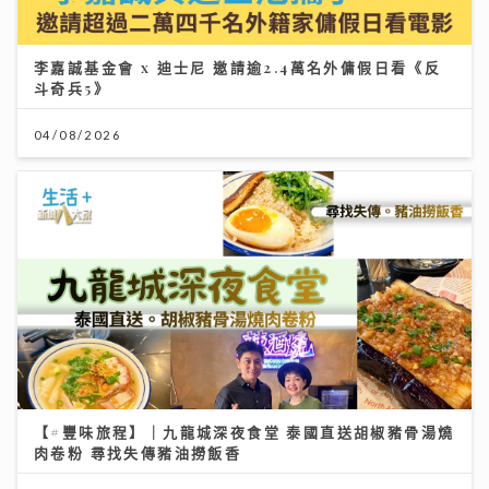
李嘉誠基金會 x 迪士尼 邀請逾2.4萬名外傭假日看《反
斗奇兵5》
04/08/2026
【#豐味旅程】｜九龍城深夜食堂 泰國直送胡椒豬骨湯燒
肉卷粉 尋找失傳豬油撈飯香