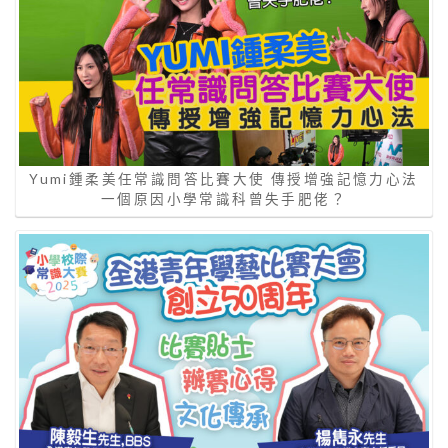
Yumi鍾柔美任常識問答比賽大使 傳授增強記憶力心法
一個原因小學常識科曾失手肥佬？