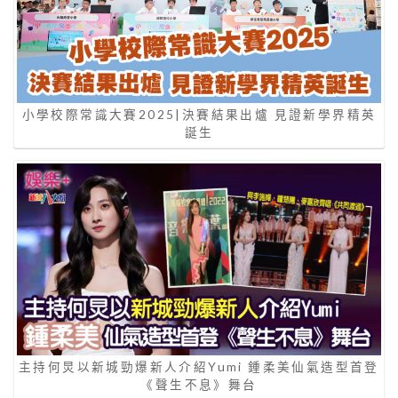
小學校際常識大賽2025|決賽結果出爐 見證新學界精英
誕生
主持何炅以新城勁爆新人介紹Yumi 鍾柔美仙氣造型首登
《聲生不息》舞台