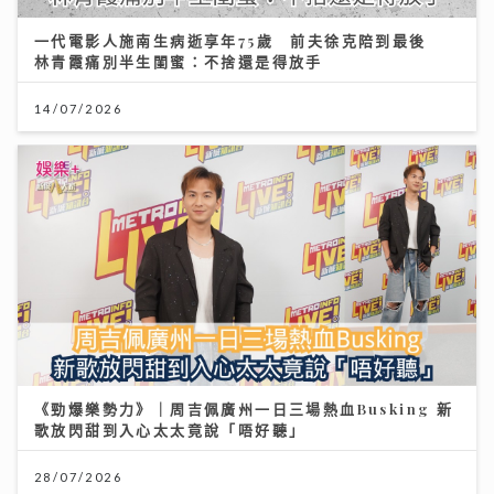
一代電影人施南生病逝享年75歲 前夫徐克陪到最後
林青霞痛別半生閨蜜：不捨還是得放手
14/07/2026
《勁爆樂勢力》｜周吉佩廣州一日三場熱血Busking 新
歌放閃甜到入心太太竟說「唔好聽」
28/07/2026