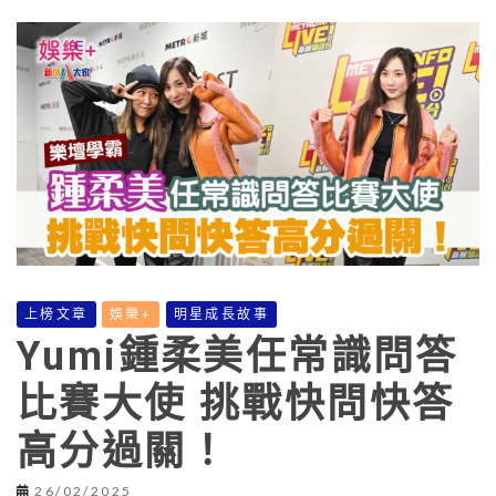
上榜文章
娛樂+
明星成長故事
Yumi鍾柔美任常識問答
比賽大使 挑戰快問快答
高分過關！
26/02/2025