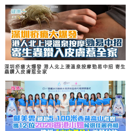
深圳疥瘡大爆發 港人北上浸溫泉按摩勁易中招 寄生
蟲鑽入皮膚惹全家