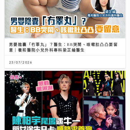
男嬰陰囊「冇睪丸」？醫生：BB哭鬧、咳嗽肚凸凸要留
意｜養和醫院小兒外科專科梁芷綸醫生
23/07/2026