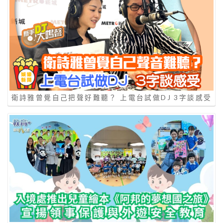
衛詩雅曾覺自己把聲好難聽？ 上電台試做DJ 3字談感受