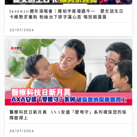
Jason20週年演唱會｜陳柏宇尾場遇牛一 愛女送生日
卡順勢求養狗 粉絲台下排字滿心思 唱到眼濕濕
22/07/2026
醫療科技日新月異 AXA安盛「愛唯守」系列確保您的保
障跟得上
24/07/2026