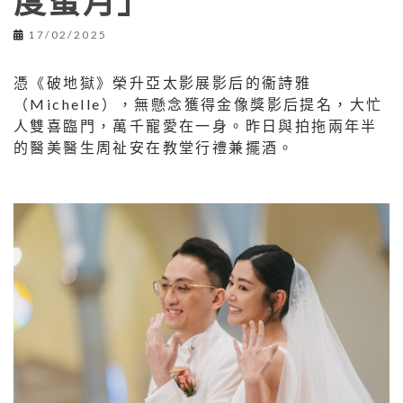
度蜜月」
17/02/2025
憑《破地獄》榮升亞太影展影后的衞詩雅
（Michelle），無懸念獲得金像獎影后提名，大忙
人雙喜臨門，萬千寵愛在一身。昨日與拍拖兩年半
的醫美醫生周祉安在教堂行禮兼擺酒。