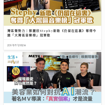
灣區聲勢力｜鄧麗欣Stephy新歌《仍留在這裏》奪得今
週「大灣區音樂榜」冠軍歌
23/07/2026