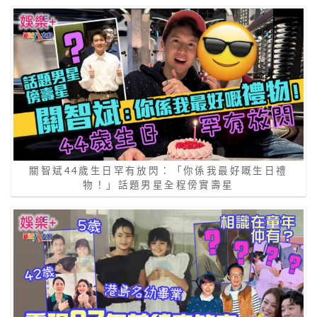
關智斌44歲生日罕有放閃：「你係我最好嘅生日禮
物！」話題男星全程傍實壽星