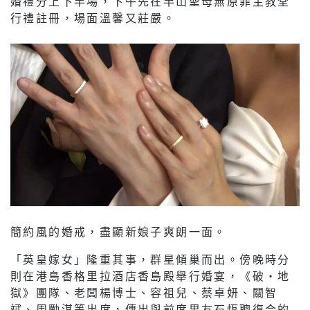
婚禮分上下半場，下午先在半山聖母無原罪主教堂
行禮註冊，場面溫馨又莊嚴。
簡約風的婚戒，盡顯新娘子爽朗一面。
「英皇嫁女」隆重其事，群星傾巢而出。傍晚時分
則在港島香格里拉酒店香島殿舉行婚宴，《破‧地
獄》團隊、老闆楊博士、容祖兒、蔡卓妍、關智
斌、周勵淇等出席，傳出與前度男友石恆聰復合的