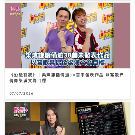
《沿途有我》｜梁煒謙儲備逾30首未發表作品 以寫歌畀
偶像梁漢文為目標
07/07/2026