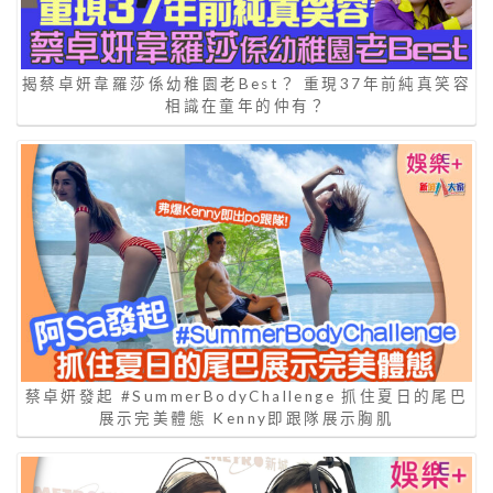
揭蔡卓妍韋羅莎係幼稚園老Best？ 重現37年前純真笑容
相識在童年的仲有？
蔡卓妍發起 #SummerBodyChallenge 抓住夏日的尾巴
展示完美體態 Kenny即跟隊展示胸肌