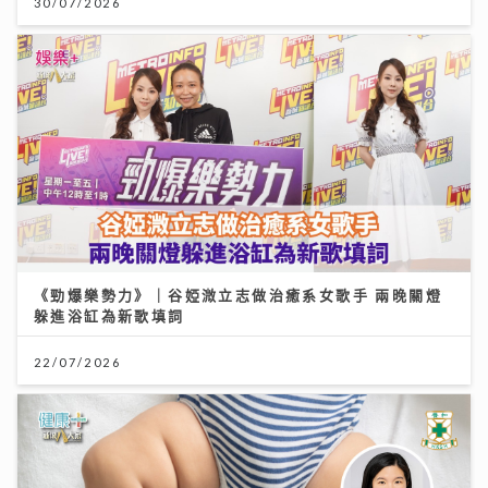
30/07/2026
《勁爆樂勢力》｜谷婭溦立志做治癒系女歌手 兩晚關燈
躲進浴缸為新歌填詞
22/07/2026