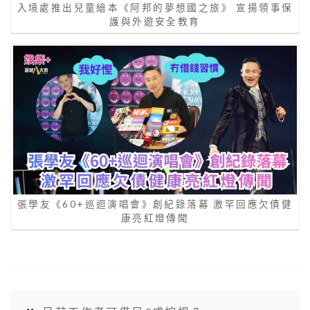
入境處推出兒童繪本《阿邦的夢想國之旅》 宣揚領事保
護與外遊安全教育
張學友《60+巡迴演唱會》創紀錄落幕 激罕回應欠債健
康亮紅燈傳聞