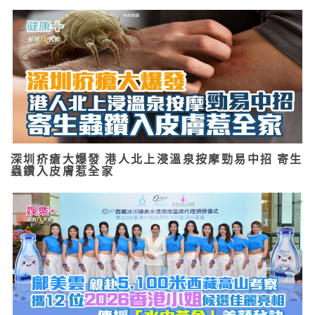
深圳疥瘡大爆發 港人北上浸溫泉按摩勁易中招 寄生
蟲鑽入皮膚惹全家