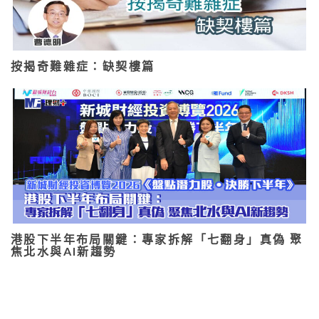
按揭奇難雜症：缺契樓篇
港股下半年布局關鍵：專家拆解「七翻身」真偽 聚
焦北水與AI新趨勢