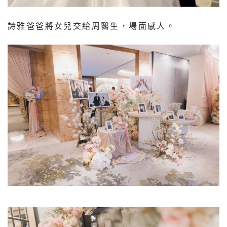
詩雅爸爸將女兒交給周醫生，場面感人。