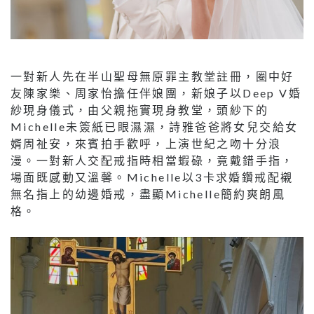
一對新人先在半山聖母無原罪主教堂註冊，圈中好
友陳家樂、周家怡擔任伴娘團，新娘子以Deep V婚
紗現身儀式，由父親拖實現身教堂，頭紗下的
Michelle未簽紙已眼濕濕，詩雅爸爸將女兒交給女
婿周祉安，來賓拍手歡呼，上演世紀之吻十分浪
漫。一對新人交配戒指時相當蝦碌，竟戴錯手指，
場面既感動又溫馨。Michelle以3卡求婚鑽戒配襯
無名指上的幼邊婚戒，盡顯Michelle簡約爽朗風
格。