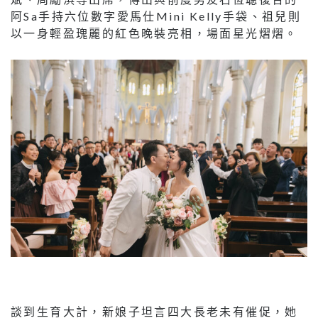
阿Sa手持六位數字愛馬仕Mini Kelly手袋、祖兒則
以一身輕盈瑰麗的紅色晚裝亮相，場面星光熠熠。
談到生育大計，新娘子坦言四大長老未有催促，她