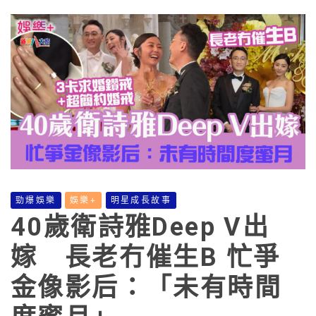
勁爆娛樂
娛樂+
明星成長故事
40歲衛詩雅Deep V出
嫁 長老冇催生B 忙爭
金像影后：「未有時間