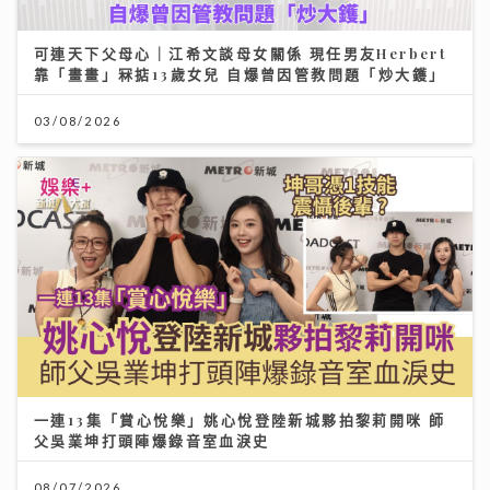
可連天下父母心｜江希文談母女關係 現任男友Herbert
靠「畫畫」冧掂13歲女兒 自爆曾因管教問題「炒大鑊」
03/08/2026
一連13集「賞心悅樂」姚心悅登陸新城夥拍黎莉開咪 師
父吳業坤打頭陣爆錄音室血淚史
08/07/2026