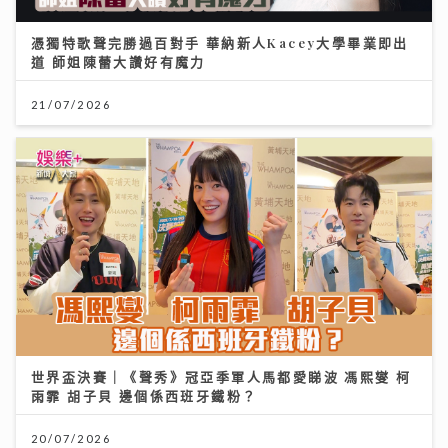
憑獨特歌聲完勝過百對手 華納新人Kacey大學畢業即出
道 師姐陳蕾大讚好有魔力
21/07/2026
世界盃決賽｜《聲秀》冠亞季軍人馬都愛睇波 馮熙燮 柯
雨霏 胡子貝 邊個係西班牙鐵粉？
20/07/2026