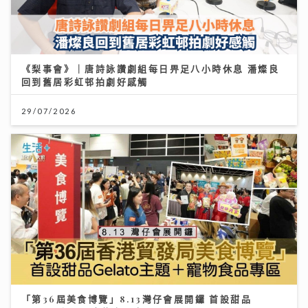
《梨事會》｜唐詩詠讚劇組每日畀足八小時休息 潘燦良
回到舊居彩虹邨拍劇好感觸
29/07/2026
「第36屆美食博覽」8.13灣仔會展開鑼 首設甜品