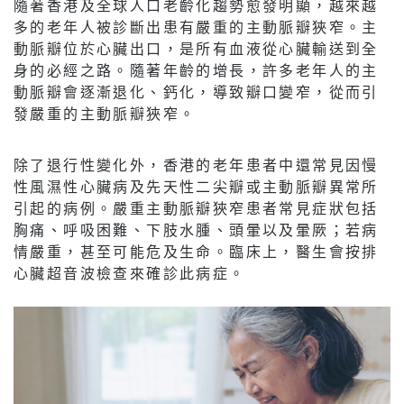
隨著香港及全球人口老齡化趨勢愈發明顯，越來越
多的老年人被診斷出患有嚴重的主動脈瓣狹窄。主
動脈瓣位於心臟出口，是所有血液從心臟輸送到全
身的必經之路。隨著年齡的增長，許多老年人的主
動脈瓣會逐漸退化、鈣化，導致瓣口變窄，從而引
發嚴重的主動脈瓣狹窄。
除了退行性變化外，香港的老年患者中還常見因慢
性風濕性心臟病及先天性二尖瓣或主動脈瓣異常所
引起的病例。嚴重主動脈瓣狹窄患者常見症狀包括
胸痛、呼吸困難、下肢水腫、頭暈以及暈厥；若病
情嚴重，甚至可能危及生命。臨床上，醫生會按排
心臟超音波檢查來確診此病症。