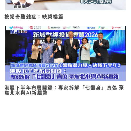
按揭奇難雜症：缺契樓篇
港股下半年布局關鍵：專家拆解「七翻身」真偽 聚
焦北水與AI新趨勢