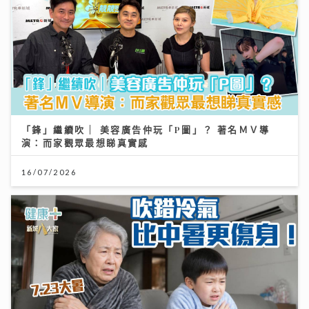
「鋒」繼續吹 | 美容廣告仲玩「P圖」？ 著名ＭＶ導
演：而家觀眾最想睇真實感
16/07/2026