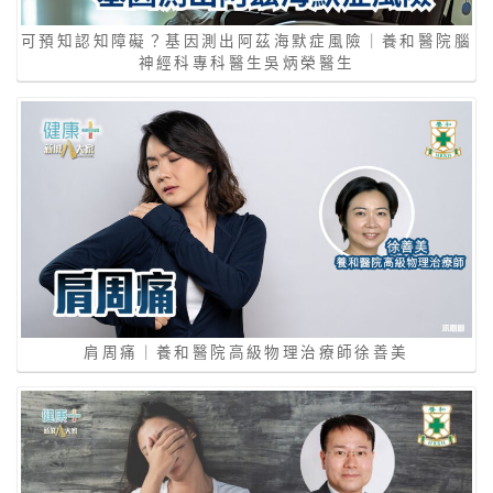
可預知認知障礙？基因測出阿茲海默症風險｜養和醫院腦
神經科專科醫生吳炳榮醫生
肩周痛｜養和醫院高級物理治療師徐善美