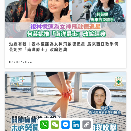
沿途有我｜視林憶蓮為女神飛啟德追星 馬來西亞歌手何
芸妮推「南洋爵士」改編經典
06/08/2026
W
W
M
L
C
h
e
e
i
o