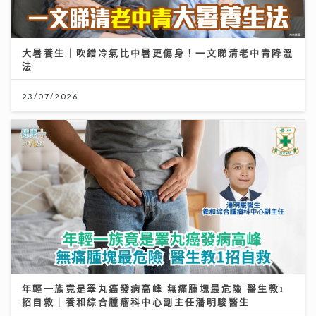
大暑養生｜吹錯冷氣比中暑更傷身！一文睇清老中青降溫
法
23/07/2026
年輕一族竟是睪丸癌發病高峰 無痛腫塊最危險 醫生教1
招自救｜養和綜合腫瘤科中心副主任潘明駿醫生