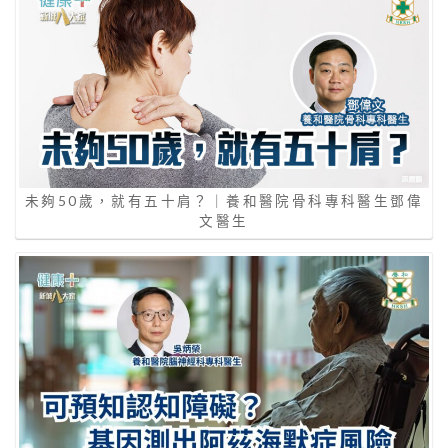
未夠50歲，就有五十肩？｜養和醫院骨科專科醫生鄧偉
文醫生