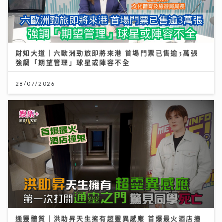
財知大道｜六歐洲勁旅即將來港 首場門票已售逾3萬張
強調「期望管理」球星或陣容不全
28/07/2026
通靈體質｜洪助昇天生擁有超靈異感應 首爆最火酒店撞