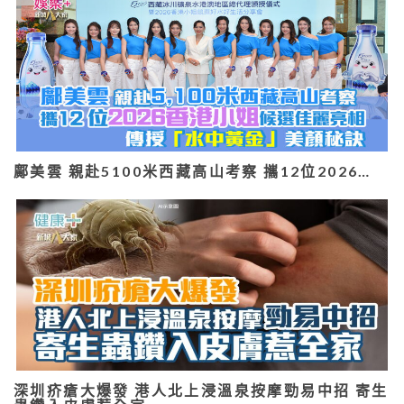
鄺美雲 親赴5100米西藏高山考察 攜12位2026…
深圳疥瘡大爆發 港人北上浸溫泉按摩勁易中招 寄生