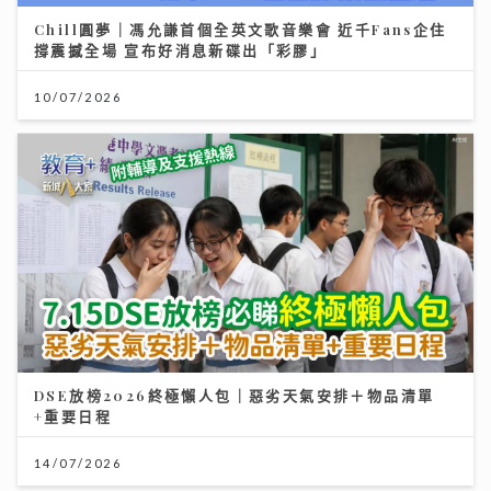
Chill圓夢｜馮允謙首個全英文歌音樂會 近千Fans企住
撐震撼全場 宣布好消息新碟出「彩膠」
10/07/2026
DSE放榜2026終極懶人包｜惡劣天氣安排＋物品清單
+重要日程
14/07/2026