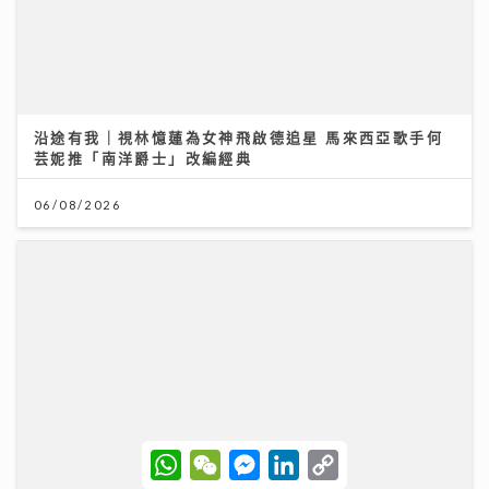
06/08/2026
港股下半年布局關鍵：專家拆解「七翻身」真偽 聚焦北
W
W
M
L
C
水與AI新趨勢
h
e
e
i
o