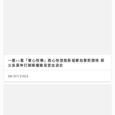
一連13集「賞心悅樂」姚心悅登陸新城夥拍黎莉開咪 師
父吳業坤打頭陣爆錄音室血淚史
08/07/2026