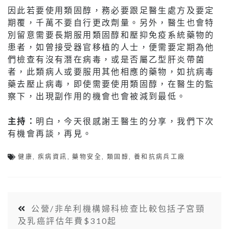
因此若要使用類固醇，務必要跟足醫生處方及要定
期覆，千萬不要自行更改劑量。另外，醫生也會特
別留意需要長期服用類固醇和壓抑免疫系統藥物的
患者，如曾接受器官移植的人士，便需要定期為他
們檢查有沒有潛在病毒，或是否屬乙型肝炎帶菌
者，此類病人或要服用其他相應的藥物，如抗病毒
藥去壓止病毒，即使需要使用類固醇，在醫生的監
察下，出現副作用的機會也會被減到最低。
主持：
明白，今天很感謝王醫生的分享，我們下次
有機會再談，再見。
健康
,
疾病資訊
,
藥物安全
,
類固醇
,
養和抗病兵工廠
公營/非牟利機構婦科檢查比較包括子宮頸
及乳癌評估年費$310起