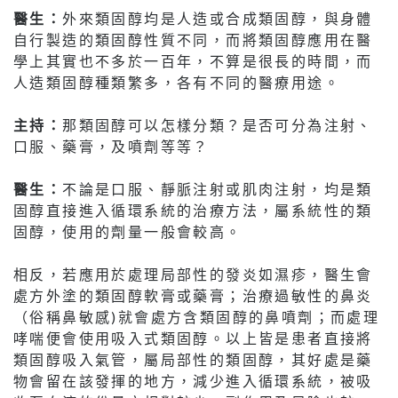
醫生：
外來類固醇均是人造或合成類固醇，與身體
自行製造的類固醇性質不同，而將類固醇應用在醫
學上其實也不多於一百年，不算是很長的時間，而
人造類固醇種類繁多，各有不同的醫療用途。
主持：
那類固醇可以怎樣分類？是否可分為注射、
口服、藥膏，及噴劑等等？
醫生：
不論是口服、靜脈注射或肌肉注射，均是類
固醇直接進入循環系統的治療方法，屬系統性的類
固醇，使用的劑量一般會較高。
相反，若應用於處理局部性的發炎如濕疹，醫生會
處方外塗的類固醇軟膏或藥膏；治療過敏性的鼻炎
（俗稱鼻敏感)就會處方含類固醇的鼻噴劑；而處理
哮喘便會使用吸入式類固醇。以上皆是患者直接將
類固醇吸入氣管，屬局部性的類固醇，其好處是藥
物會留在該發揮的地方，減少進入循環系統，被吸