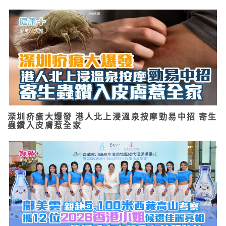
深圳疥瘡大爆發 港人北上浸溫泉按摩勁易中招 寄生
蟲鑽入皮膚惹全家