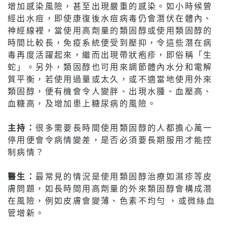
增加感染風險，甚至出現嚴重的感染。如小時候曾
經出水痘，即使康復後水痘病毒仍會潛伏在體內、
神經線裡，當使用高劑量的類固醇或使用類固醇的
時間比較長，免疫系統便受到壓抑，令這些潛在病
毒再度活躍起來，繼而出現帶狀疱疹，即俗稱「生
蛇」。另外，類固醇也可用來調節體內水分和電解
質平衡，若使用過量或太久，或不適當地使用外來
類固醇，便有機會令人變胖、出現水腫、血壓高、
血糖高，及增加患上糖尿病的風險。
主持：
很多需要長時間使用類固醇的人都擔心萬一
停用便會令病情變差，是否必須要長期服用才能控
制病情？
醫生：
最常見的情況是使用類固醇治療如濕疹等皮
膚問題，如長時間用高劑量的外來類固醇會構成潛
在風險，例如皮膚會變薄、色素不均勻 ，或微絲血
管增新。