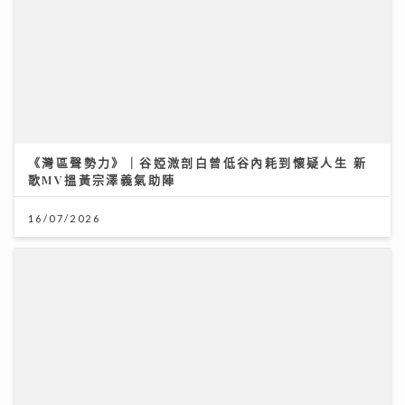
《灣區聲勢力》｜谷婭溦剖白曾低谷內耗到懷疑人生 新
歌MV搵黃宗澤義氣助陣
16/07/2026
沿途有我｜視林憶蓮為女神飛啟德追星 馬來西亞歌手何
芸妮推「南洋爵士」改編經典