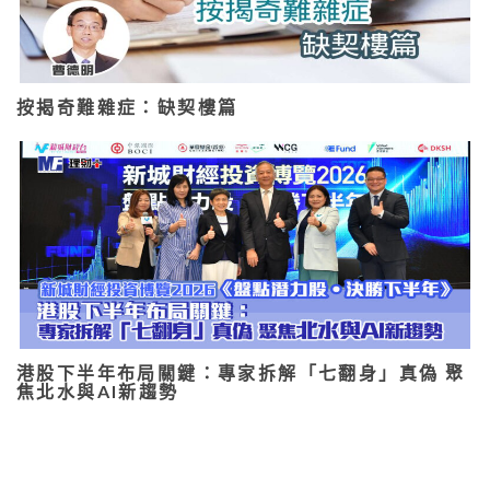
按揭奇難雜症：缺契樓篇
港股下半年布局關鍵：專家拆解「七翻身」真偽 聚
焦北水與AI新趨勢