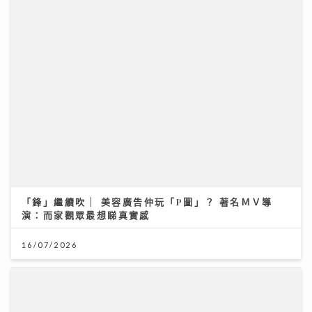
「鋒」繼續吹 | 美容廣告仲玩「P圖」？ 著名ＭＶ導
演：而家觀眾最想睇真實感
16/07/2026