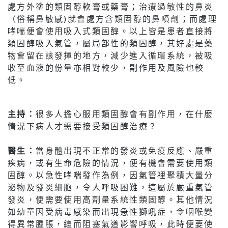
處方外塗的類固醇軟膏或藥膏；治療過敏性的鼻炎
（俗稱鼻敏感)就會處方含類固醇的鼻噴劑；而處理
哮喘便會使用吸入式類固醇。以上皆是患者直接將
類固醇吸入氣管，屬局部性的類固醇，其好處是藥
物會留在該發揮的地方，減少進入循環系統，被吸
收至血液的份量亦相對較少，副作用及風險也較
低。
主持：
很多人擔心服用類固醇會有副作用，在什麼
情況下病人才需要接受類固醇治療？
醫生：
當身體出現不正常的發炎或免疫反應、嚴重
疾病，或有生命危險的情況，便有機會需要使用類
固醇。以急性哮喘發作為例，因氣管裡聚積大量分
泌物及發炎細胞，令人呼吸困難，這屬於嚴重氣管
發炎，便需要使用高劑量系統性類固醇。其他情況
如幼童因受病毒感染而出現急性獅吼症，令咽喉變
得異常腫脹，繼而阻塞氣道影響呼吸，此時便要使