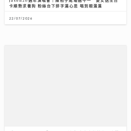
Jason20週年演唱會｜陳柏宇尾場遇牛一 愛女送生日
卡順勢求養狗 粉絲台下排字滿心思 唱到眼濕濕
22/07/2026
《Ben同Benson『Chur』到行》｜袁文傑憶亡母病榻
中最後一程 最想回到《家有囍事》與張國榮Selfie
17/07/2026