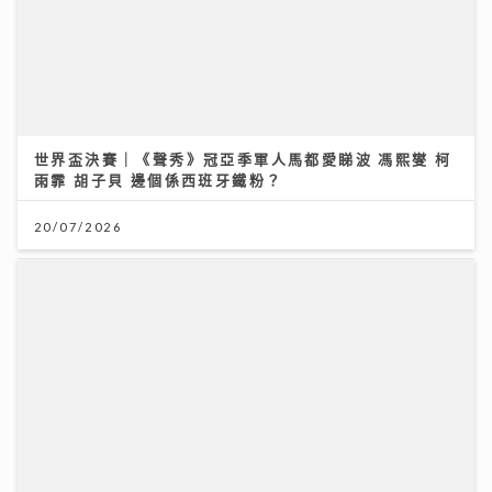
世界盃決賽｜《聲秀》冠亞季軍人馬都愛睇波 馮熙燮 柯
雨霏 胡子貝 邊個係西班牙鐵粉？
養和亞洲首個乳癌放射治療對比研究發現 高劑量質子對
抗乳癌復發 存活率100% 消除心肺隱憂 維持生活質素
20/07/2026
07/07/2026