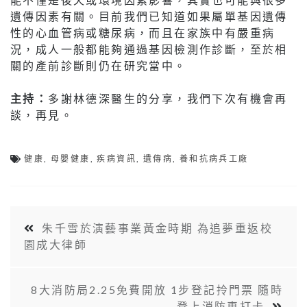
遺傳因素有關。目前我們已知道如果屬單基因遺傳
性的心血管病或糖尿病，而且在家族中有嚴重病
況，成人一般都能夠通過基因檢測作診斷，至於相
關的產前診斷則仍在研究當中。
主持：
多謝林德深醫生的分享，我們下次有機會再
談，再見。
健康
,
母嬰健康
,
疾病資訊
,
遺傳病
,
養和抗病兵工廠
朱千雪於演藝事業黃金時期 為追夢重返校
園成大律師
8大消防局2.25免費開放 1步登記拎門票 隨時
登上消防車打卡