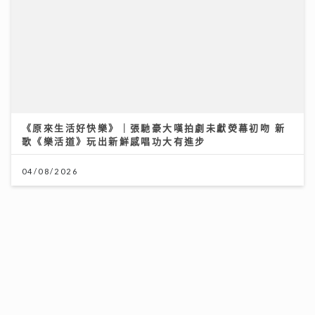
《原來生活好快樂》｜張馳豪大嘆拍劇未獻熒幕初吻 新
歌《樂活道》玩出新鮮感唱功大有進步
《梨事會》｜世界盃球衣背後的熱血生意 港足超聯班主
王至尊揭收藏圈真相
04/08/2026
09/07/2026