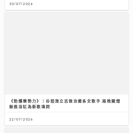
南洋粵菜體驗 金榜醬煮大蝦與茶燻雞的航海日誌
30/07/2026
25/07/2026
《勁爆樂勢力》｜谷婭溦立志做治癒系女歌手 兩晚關燈
躲進浴缸為新歌填詞
柴灣角天主教小學
22/07/2026
31/07/2026