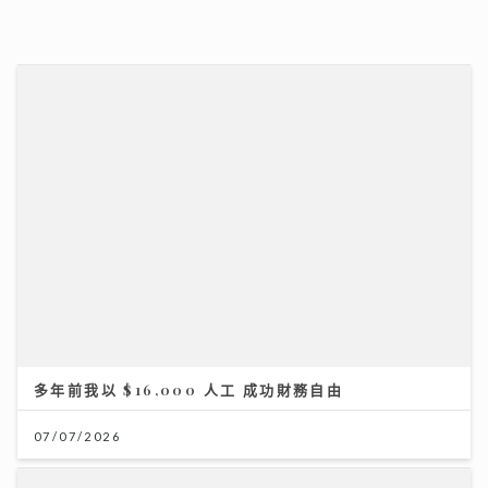
一連13集「賞心悅樂」姚心悅登陸新城夥拍黎莉開咪 師
父吳業坤打頭陣爆錄音室血淚史
07/07/2026
08/07/2026
多年前我以 $16,000 人工 成功財務自由
一代電影人施南生病逝享年75歲 前夫徐克陪到最後
07/07/2026
林青霞痛別半生閨蜜：不捨還是得放手