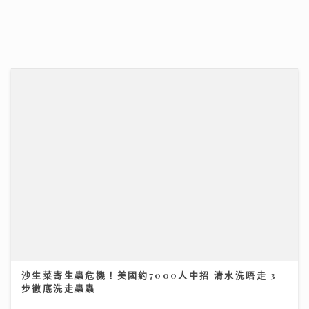
柴灣角天主教小學
AXA安盛「智尊守慧」以保障與支援並行 引領跨境醫
療新標準
31/07/2026
31/07/2026
沙生菜寄生蟲危機！美國約7000人中招 清水洗唔走 3
步徹底洗走蟲蟲
【#豐味旅程】｜尖沙咀iSQUARE南海一號 維港全景的