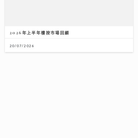
馬會支持穗港青少年籃球精英交流 拓闊新一代視野 促進
2026年上半年樓按市場回顧
體育發展
20/07/2026
01/08/2026