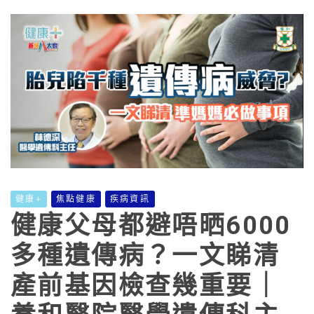
健康+
焦點健康
疾病資訊
健康父母都避唔晒6000
多種遺傳病？一文睇清
產前基因檢查幾重要｜