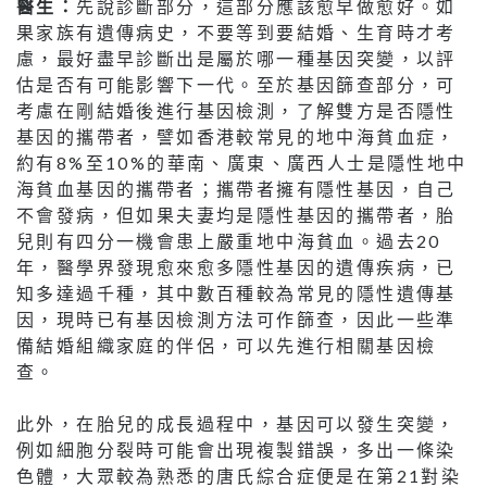
醫生：
先說診斷部分，這部分應該愈早做愈好。如
果家族有遺傳病史，不要等到要結婚、生育時才考
慮，最好盡早診斷出是屬於哪一種基因突變，以評
估是否有可能影響下一代。至於基因篩查部分，可
考慮在剛結婚後進行基因檢測，了解雙方是否隱性
基因的攜帶者，譬如香港較常見的地中海貧血症，
約有8%至10%的華南、廣東、廣西人士是隱性地中
海貧血基因的攜帶者；攜帶者擁有隱性基因，自己
不會發病，但如果夫妻均是隱性基因的攜帶者，胎
兒則有四分一機會患上嚴重地中海貧血。過去20
年，醫學界發現愈來愈多隱性基因的遺傳疾病，已
知多達過千種，其中數百種較為常見的隱性遺傳基
因，現時已有基因檢測方法可作篩查，因此一些準
備結婚組織家庭的伴侶，可以先進行相關基因檢
查。
此外，在胎兒的成長過程中，基因可以發生突變，
例如細胞分裂時可能會出現複製錯誤，多出一條染
色體，大眾較為熟悉的唐氏綜合症便是在第21對染