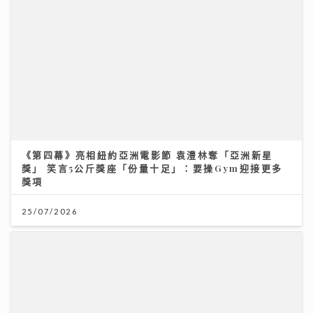
《第四幕》亮相紐約亞洲電影節 袁澧林奪「亞洲新星
獎」 笑言5公斤獎座「份量十足」：要操Gym迎接更多
獎項
《Ben同Benson『Chur』到行》｜徐榮新劇演8歲智
障人士 角色極具挑戰盼再創收視佳績
25/07/2026
09/07/2026