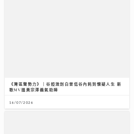
14/07/2026
《灣區聲勢力》｜谷婭溦剖白曾低谷內耗到懷疑人生 新
歌MV搵黃宗澤義氣助陣
「鋒」繼續吹 | 美容廣告仲玩「P圖」？ 著名ＭＶ導
16/07/2026
演：而家觀眾最想睇真實感
16/07/2026