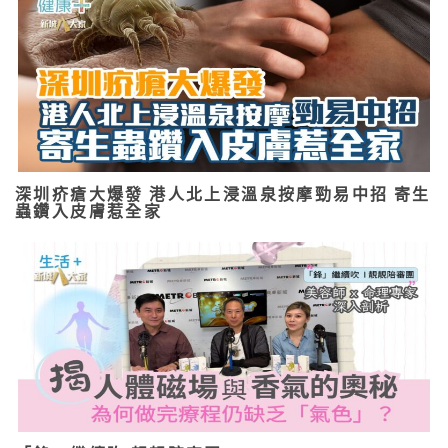
深圳疥瘡大爆發 港人北上浸溫泉按摩勁易中招 寄生
蟲鑽入皮膚惹全家