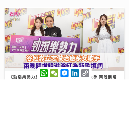
W
W
M
L
C
h
e
e
i
o
《勁爆樂勢力》｜谷婭溦立志做治癒系女歌手 兩晚關燈
a
C
s
n
p
躲進浴缸為新歌填詞
t
h
s
k
y
s
a
e
e
L
A
t
n
d
i
22/07/2026
p
g
I
n
p
e
n
k
r