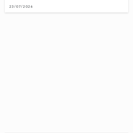
【妙「搜」仁心】揭開「沉默殺手」面紗：肝癌的成因、
徵狀與科研治療新突破
06/07/2026