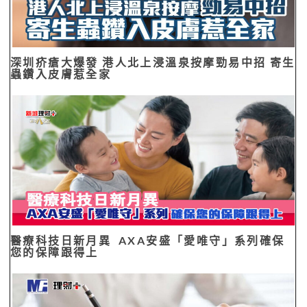
深圳疥瘡大爆發 港人北上浸溫泉按摩勁易中招 寄生
蟲鑽入皮膚惹全家
醫療科技日新月異 AXA安盛「愛唯守」系列確保
您的保障跟得上