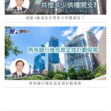
港銀5輪減息共慳多少供樓開支？
再有銀行推低息定按計劃吸客