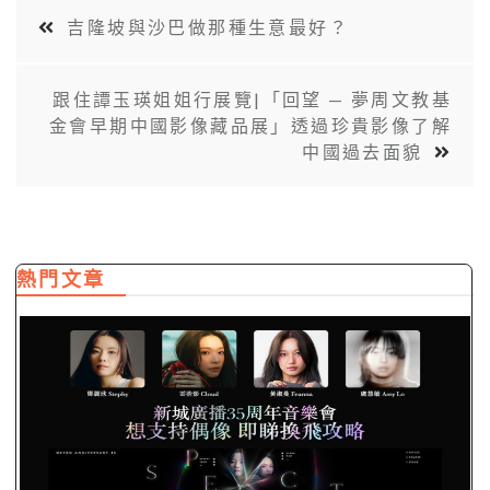
吉隆坡與沙巴做那種生意最好？
跟住譚玉瑛姐姐行展覽|「回望 — 夢周文教基
金會早期中國影像藏品展」透過珍貴影像了解
中國過去面貌
熱門文章