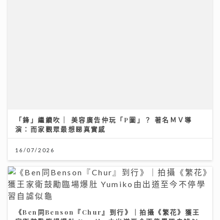
「鋒」繼續吹 | 美容廣告仲玩「P圖」？ 著名ＭＶ導
演：而家觀眾最想睇真實感
16/07/2026
《Ben同Benson『Chur』到行》｜拍攝《繁花》獲王