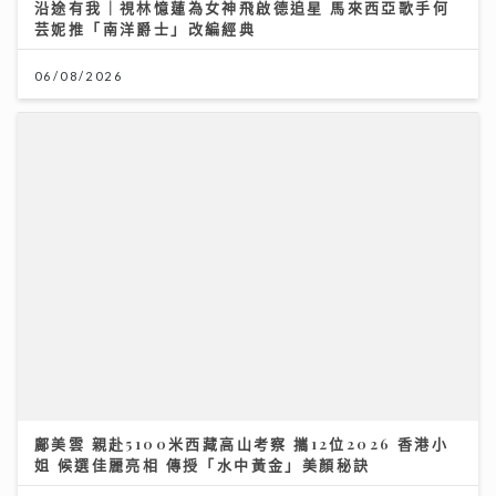
沿途有我｜視林憶蓮為女神飛啟德追星 馬來西亞歌手何
芸妮推「南洋爵士」改編經典
06/08/2026
鄺美雲 親赴5100米西藏高山考察 攜12位2026 香港小
姐 候選佳麗亮相 傳授「水中黃金」美顏秘訣