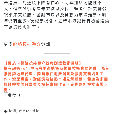
著進展，對通脹下降有信心，明年加息可能性不
大，但會謹慎考慮未來減息步伐。筆者估計美聯儲
視乎未來通脹、金融市場以及勞動力市場走勢，明
年仍有至少2次減息機會，屆時本港銀行有機會繼續
下調最優惠利率。
更多
經絡按揭轉介
資訊
【關於 #經絡按揭轉介首席副總裁曹德明】
擁有超過30年中港房地產銷售及物業按揭業務經驗，為首
批持牌地產代理，同時擔任地產銷售及按揭實務培訓工
作，資歷豐富。對經濟及按揭市場見解精闢，獲邀為多間
媒體樓按節目嘉賓及樓按專欄作者，定期剖析樓按市場走
勢。
按揭
,
曹德明
,
轉按