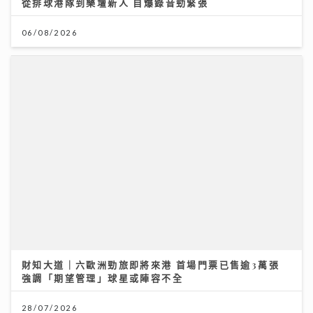
從排球港隊到樂壇新人 自爆錄音勁緊張
06/08/2026
財知大道｜六歐洲勁旅即將來港 首場門票已售逾3萬張
強調「期望管理」球星或陣容不全
28/07/2026