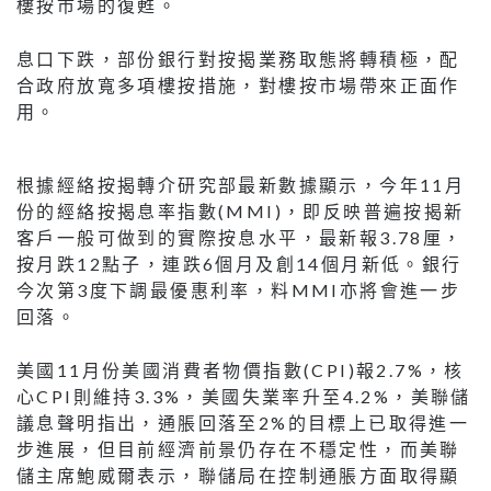
樓按市場的復甦。
息口下跌，部份銀行對按揭業務取態將轉積極，配
合政府放寬多項樓按措施，對樓按市場帶來正面作
用。
根據經絡按揭轉介研究部最新數據顯示，今年11月
份的經絡按揭息率指數(MMI)，即反映普遍按揭新
客戶一般可做到的實際按息水平，最新報3.78厘，
按月跌12點子，連跌6個月及創14個月新低。銀行
今次第3度下調最優惠利率，料MMI亦將會進一步
回落。
美國11月份美國消費者物價指數(CPI)報2.7%，核
心CPI則維持3.3%，美國失業率升至4.2%，美聯儲
議息聲明指出，通脹回落至2%的目標上已取得進一
步進展，但目前經濟前景仍存在不穩定性，而美聯
儲主席鮑威爾表示，聯儲局在控制通脹方面取得顯