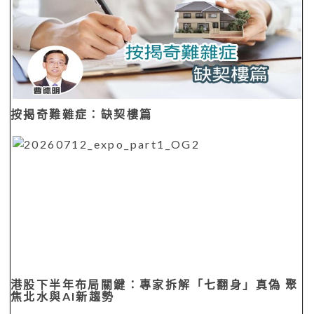
按揭奇難雜症：缺契樓篇
港股下半年布局關鍵：專家拆解「七翻身」真偽 聚
焦北水與AI新趨勢