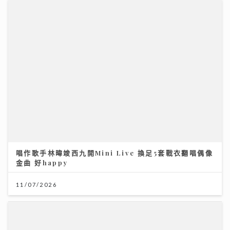
唱作歌手林暐竣西九開Mini Live 換足5套戰衣翻唱偶像
金曲 好happy
11/07/2026