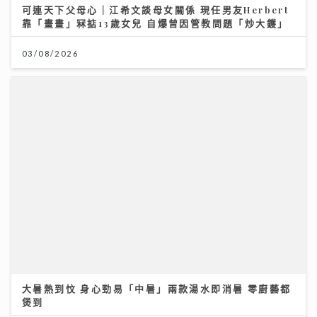
可連天下父母心｜江希文談母女關係 現任男友Herbert
靠「畫畫」冧掂13歲女兒 自爆曾因管教問題「炒大鑊」
03/08/2026
大暑熱到忟 身心勁易「中暑」兩款湯水即消暑 零廚藝都
煲到
23/07/2026