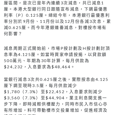
厘區間，是次已是年內連續3次減息，共已減息1
厘。本港大型銀行同日跟隨宣布減息，下調最優惠
利率（P）0.125厘。總結今年，本港銀行最優惠利
率分別於9月份、11月份以及12月份各減3次息，累
減0.625厘。而今年港銀連番減息，對樓按市場有
何影響？
減息周期正式開始前，市場P按計劃及H按計劃封頂
息率為4.125厘。如當時買家申請按揭，以貸款額
500萬元、年期為30年計算，每月供款為
$24,232，入息要求為$48,464。
當銀行減息3次共0.625厘之後，實際按息由4.125
厘下調至現時3.5厘，每月供款減少
$1,780（7.3%）至$22,452，入息要求則減少
$3,560（7.3%）至$44,904，業主利息開支進一
步下降，即時減輕供樓壓力，同時市民入市信心亦
有所增加，料可帶動樓市交投量增加，促進經濟及