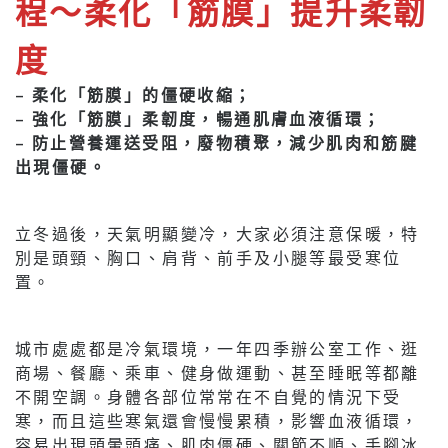
程～柔化「筋膜」提升柔韌
度
– 柔化「筋膜」的僵硬收縮；
– 強化「筋膜」柔韌度，暢通肌膚血液循環；
– 防止營養運送受阻，廢物積聚，減少肌肉和筋腱
出現僵硬。
立冬過後，天氣明顯變冷，大家必須注意保暖，特
別是頭頸、胸口、肩背、前手及小腿等最受寒位
置。
城市處處都是冷氣環境，一年四季辦公室工作、逛
商場、餐廳、乘車、健身做運動、甚至睡眠等都離
不開空調。身體各部位常常在不自覺的情況下受
寒，而且這些寒氣還會慢慢累積，影響血液循環，
容易出現頭暈頭痛、肌肉僵硬、關節不順、手腳冰