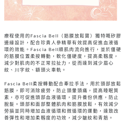
療程使用的Fascia Bell（筋膜放鬆寶）獨特嘅矽膠
邊緣設計，配合珍貴人參精華有效提高促進血液循
環的效能。Fascia Bell順肌肉流向進行，並於僵硬
的筋膜位置柔按轉動，軟化僵硬度，提高柔靱度，
減少對肌肉的不正常拉扯力，從而達到減少眉心
紋、川字紋、額頭火車軌。
Fascia Bell柔按轉動配合牽拉手法，用於頭部放鬆
筋膜，即可消除疲勞，防止頭暈頭痛，提高睡眠質
素，亦可促進頭部血液循環，提升養份供應，防止
脫髮。頭部和面部整體肌肉和筋膜放鬆，有效減少
勞損並同時增加血液循環和微循環的運動，達致改
善彈性和增加柔靱度的功效，減少皺紋和青筋。