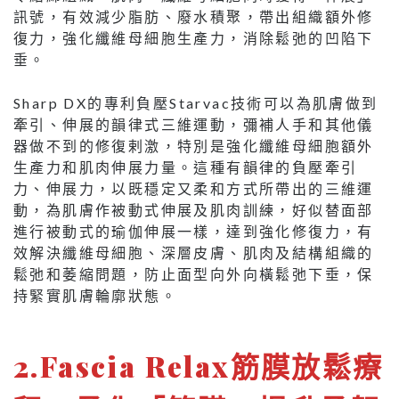
訊號，有效減少脂肪、廢水積聚，帶出組織額外修
復力，強化纖維母細胞生產力，消除鬆弛的凹陷下
垂。
Sharp DX的專利負壓Starvac技術可以為肌膚做到
牽引、伸展的韻律式三維運動，彌補人手和其他儀
器做不到的修復剌激，特別是強化纖維母細胞額外
生產力和肌肉伸展力量。這種有韻律的負壓牽引
力、伸展力，以既穩定又柔和方式所帶出的三維運
動，為肌膚作被動式伸展及肌肉訓練，好似替面部
進行被動式的瑜伽伸展一樣，達到強化修復力，有
效解決纖維母細胞、深層皮膚、肌肉及結構組織的
鬆弛和萎縮問題，防止面型向外向橫鬆弛下垂，保
持緊實肌膚輪廓狀態。
2.Fascia Relax筋膜放鬆療