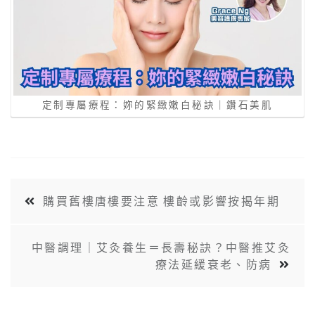
定制專屬療程：妳的緊緻嫩白秘訣｜鑽石美肌
購買舊樓唐樓要注意 樓齡或影響按揭年期
中醫調理｜艾灸養生＝長壽秘訣？中醫推艾灸
療法延緩衰老、防病