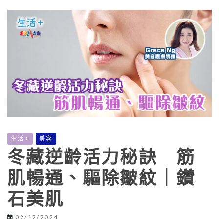
生活+
美容
冬藏逆齡活力秘訣 筋
肌暢通、驅除皺紋｜鑽
石美肌
02/12/2024