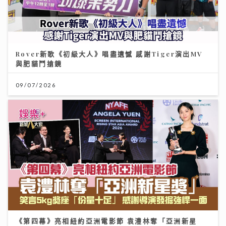
Rover新歌《初級大人》唱盡遺憾 感謝Tiger演出MV
與肥貓鬥搶鏡
09/07/2026
《第四幕》亮相紐約亞洲電影節 袁澧林奪「亞洲新星