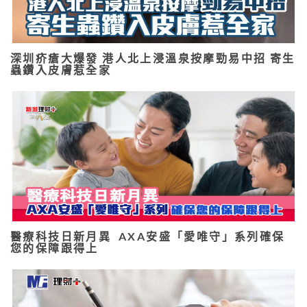
深圳疥瘡大爆發 港人北上浸溫泉按摩勁易中招 寄生
蟲鑽入皮膚惹全家
醫療科技日新月異 AXA安盛「愛唯守」系列確保
您的保障跟得上