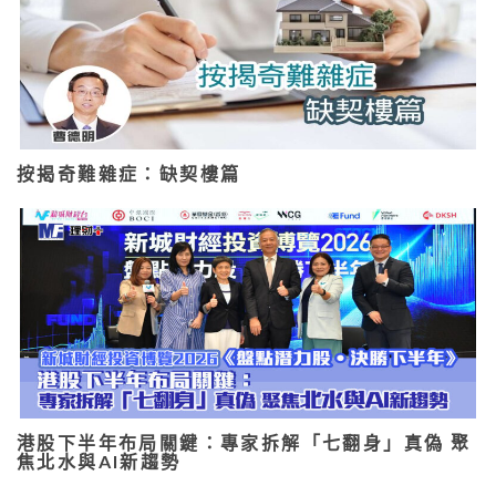
按揭奇難雜症：缺契樓篇
港股下半年布局關鍵：專家拆解「七翻身」真偽 聚
焦北水與AI新趨勢