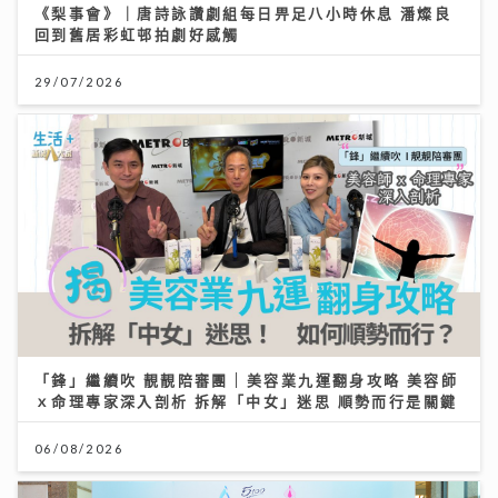
《梨事會》｜唐詩詠讚劇組每日畀足八小時休息 潘燦良
回到舊居彩虹邨拍劇好感觸
29/07/2026
「鋒」繼續吹 靚靚陪審團 | 美容業九運翻身攻略 美容師
ｘ命理專家深入剖析 拆解「中女」迷思 順勢而行是關鍵
06/08/2026