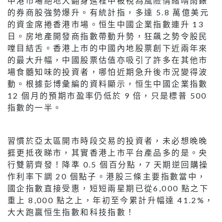
中港市場絕地大翻身進程中被視為風險情緒晴雨錶
的券商股強勢爆升。有統計指，多達 5.8 萬億美元
的資金席捲香港市場。恒生中國企業指數連升 13
日。房地產開發商指數帶動升勢，狂飆之勢令股民
嘡目結舌。香港上市的中國內地股票創下近兩年來
的最大升幅，中國股票估值亦吸引了許多在其他市
場食髓知味的投資者，哪怕近期急升後市況變得波
動。根據彭博彙編的資料顯示，恒生中國企業指數
12 個月的預期市盈率仍低於 9 倍，只是標普 500
指數的一半。
習慣於亞太區開市時段交易的投資者，未必想晚晚
捱更抵夜睇市，其實香港上市平台產品多的是。央
行雙箭齊發！降準 0.5 個百分點，7 天期逆回購操
作利率下調 20 個點子。港股三條主要指數當中，
國企指數直接受惠，短短兩星期已從6,000 點之下
重上 8,000 點之上，年初至今累計升幅達 41.2%，
大大跑贏恒生指數和科技指數！