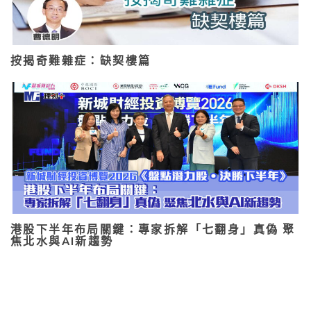
按揭奇難雜症：缺契樓篇
港股下半年布局關鍵：專家拆解「七翻身」真偽 聚
焦北水與AI新趨勢