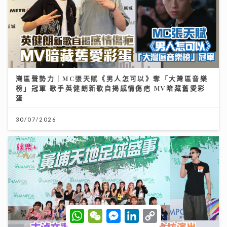
灣區聲勢力｜MC張天賦《男人怎可以》奪「大灣區音樂
榜」冠軍 歌手英健朗新歌自揭感情傷疤 MV暗藏舊愛彩
蛋
30/07/2026
W
W
M
L
C
h
e
e
i
o