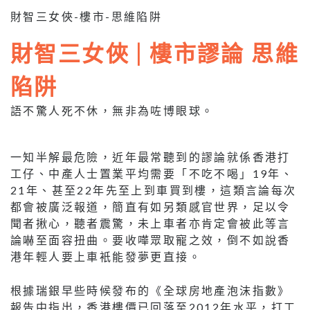
財智三女俠-樓市-思維陷阱
財智三女俠 | 樓市謬論 思維
陷阱
語不驚人死不休，無非為咗博眼球。
一知半解最危險，近年最常聽到的謬論就係香港打
工仔、中產人士置業平均需要「不吃不喝」19年、
21年、甚至22年先至上到車買到樓，這類言論每次
都會被廣泛報道，簡直有如另類感官世界，足以令
聞者揪心，聽者震驚，未上車者亦肯定會被此等言
論嚇至面容扭曲。要收嘩眾取寵之效，倒不如說香
港年輕人要上車衹能發夢更直接。
根據瑞銀早些時候發布的《全球房地產泡沫指數》
報告中指出，香港樓價已回落至2012年水平，打工