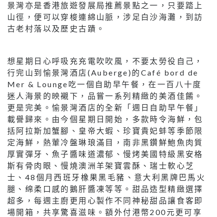
景灣亦是香港旅遊發展局推薦景點之一，只要踏上
山徑，便可以穿梭連綿山脈，涉足白沙海灘，到訪
古老村落以及歷史古蹟。
想星期日心呼吸充充電吹吹風，不要太勞役自己，
行完山到愉景灣酒店(Auberge)的Café bord de
Mer & Lounge吃一個自助早午餐，在一百八十度
迷人海景的映襯下，品嘗一系列精緻的美酒佳餚。
更是完美。愉景灣酒店的全新「週日自助早午餐」
載譽歸來。由今個星期日開始，多款時令海鮮，包
括阿拉斯加蟹腳、皇帝大蝦、珍寶貴妃蚌等季節限
定海鮮，熱葷冷盤琳琅滿目，南非黑鑽鮮鮑魚肉質
厚實彈牙、魚子醬味道濃郁、慢烤美國特級黑安格
斯有骨肉眼、慢燒澳洲羊架寶雲酥、瑞士軟心芝
士、48個月西班牙橡果黑毛豬、意大利黑牌巴馬火
腿、绵柔口感的鵝肝醬凍等等。甜品造型精緻選擇
超多，每週主廚更用心製作不同神秘甜品讓食客即
場開箱，共享驚喜滋味。額外付港幣200元更可享