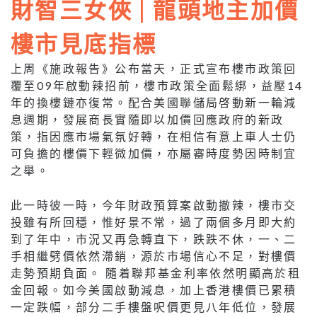
財智三女俠 | 龍頭地主加價
樓市見底指標
上周《施政報告》公布當天，正式宣布樓市政策回
覆至09年啟動辣招前，樓市政策全面鬆綁，益壓14
年的換樓鏈亦復常。配合美國聯儲局啓動新一輪減
息週期，發展商長實隨即以加價回應政府的新政
策，指因應市場氣氛好轉，在相信有意上車人士仍
可負擔的樓價下輕微加價，亦屬審時度勢因時制宜
之舉。
此一時彼一時，今年財政預算案啟動撤辣，樓市交
投雖有所回穩，惟好景不常，過了兩個多月即大約
到了年中，市況又再急轉直下，跌跌不休，一、二
手相繼劈價依然滯銷，源於市場信心不足，對樓價
走勢預期負面。 隨着聯邦基金利率依然明顯高於租
金回報。如今美國啟動減息，加上香港樓價已累積
一定跌幅，部分二手樓盤呎價更見八年低位，發展