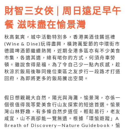
財智三女俠 | 周日遠足早午
餐 滋味盡在愉景灣
秋高氣爽，城中活動特別多，香港美酒佳餚巡禮
(Wine & Dine)玩得盡興，橫跨萬聖節的中環街市
德國啤酒節繼續熱鬧，近期全港多區亦有不少美食
市集，各適其適，總有啱你的方式，何須舟車勞
頓。雖說食得是福，為了令自己少一點內疚感，趁
秋涼於飯局後聯同幾位東區之友步行一段路才打道
回府，為即將更多的飯局騰出空間。
假日想親親大自然，陽光與海灘，愉景灣，亦係一
個很值得我等愛美食行山友探索的短途首選。愉景
灣山林野趣，有多條自然步道俓，輕鬆易行，老友
咸宜，山不高卻能一覽無遺。根據「環愉遊蹤」A
Breath of Discovery—Nature Guidebook，愉