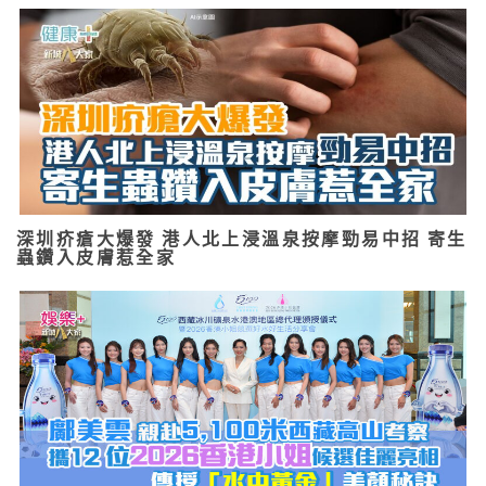
深圳疥瘡大爆發 港人北上浸溫泉按摩勁易中招 寄生
蟲鑽入皮膚惹全家