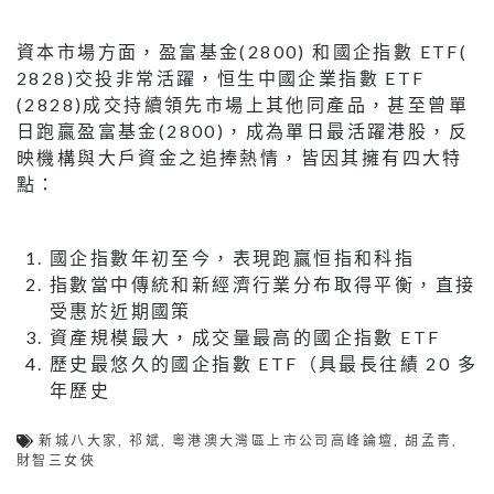
資本市場方面，盈富基金(2800) 和國企指數 ETF(
2828)交投非常活躍，恒生中國企業指數 ETF
(2828)成交持續領先市場上其他同產品，甚至曾單
日跑贏盈富基金(2800)，成為單日最活躍港股，反
映機構與大戶資金之追捧熱情，皆因其擁有四大特
點：
國企指數年初至今，表現跑贏恒指和科指
指數當中傳統和新經濟行業分布取得平衡，直接
受惠於近期國策
資產規模最大，成交量最高的國企指數 ETF
歷史最悠久的國企指數 ETF（具最長往績 20 多
年歷史
新城八大家
,
祁斌
,
粵港澳大灣區上市公司高峰論壇
,
胡孟青
,
財智三女俠