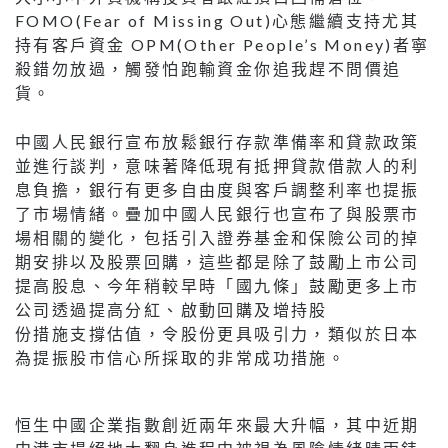
FOMO(Fear of Missing Out)心態繼續支持尤其
持有客戶資金 OPM(Other People’s Money)者寧
殺錯勿放過，觸發怕跑輸資金你追我趕不問價追
貨。
中國人民銀行宣布放鬆銀行存款準備率和貸款政策
並進行談判，意味著降低現有抵押貸款借款人的利
息負擔，銀行有更多自由度與客戶調整利率也提振
了市場情緒。疊加中國人民銀行也宣布了與股票市
場相關的變化，包括引入證券基金和保險公司的掉
期安排以及股票回購，這些都是除了鼓勵上市公司
提高股息、今年稍較早時「國九條」鼓勵更多上市
公司透過提高分紅、啟動回購及增持股
份措施支撐估值，令股份更具吸引力，類似於日本
為提振股市信心所採取的非常成功措施。
恒生中國企業指數創近兩年來最大升幅，其中近期