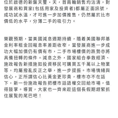
位於啟德的新盤天璽‧天，首兩輪銷售均沽清，對
發展商和買家(包括用家及投資者)都屬正面訊號，
成功試水溫，才可進一步加價推售，仍然屬於比市
價低的水平，分薄二手的吸引力。
樂觀預期，當美國減息週期持續，隨着美國聯邦基
金利率租金回報息率差距收窄，當發展商進一步成
功大幅加價仍有價有市，二手市場樓價的跌勢亦將
具備扭轉的條件。減息之外，國家組合拳救經濟、
施政報告新措施如投資移民可購買五千萬以上物業
等，均屬撥亂反正之舉，進一步提振。市場情緒與
信心，正所謂信心比黃金更珍貴，樓市亦不在話
下，新一份施政報告把樓市話語權交回給市場，值
得鼓掌。導賞，大家也一齊來趁這個長假期趕緊抓
住展覧的尾巴吧！