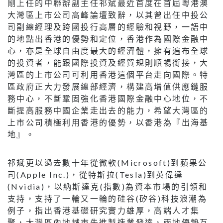
剛上任的中聯辦副主任祁斌最近首度在首屆粵港澳
大灣區上市公司高峰論壇致辭，以其曾出任中投公
司副總經理及跨國投行高層的經驗和視野，一語中
的地點出香港的優勢和定位，香港作為國際金融中
心，亦是全球自由度最大的經濟體，擁有遍布全球
的投資者，能跟國際投資及經貿規則順暢銜接，大
灣區的上市公司可利用香港這個平台走向國際。特
區政府正大力發展總部經濟，構建高增值供應鏈服
務中心，不斷鞏固強化香港國際金融中心地位，不
斷提高服務中國企業走出去的能力，希望大灣區的
上市公司積極利用香港的優勢，以香港為『出海基
地』。
祁斌更以過去數十年從微軟(Microsoft)到蘋果公
司(Apple Inc.)，從特斯拉(Tesla)到英偉達
(Nvidia)，以納斯達克(指數)為資本市場的引領和
支持，支持了一輪又一輪的硅谷(矽谷)科技浪潮為
例子，指出香港基礎研究實力雄厚，高端人才集
聚，大灣區內地城市先進製造業發達，兩地優勢互