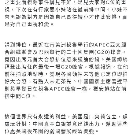
之重要而鬆踭事件屢見不鮮，足見大家對C位的重
視，下次在有行家要小妹站在最前排中間。小妹不
會再認為對方是因為自己長得矮小才作此安排，而
是對自己重視和愛。
講到排位，最近在南美洲秘魯舉行的APEC亞太經
合組織峯會及巴西舉行的二十國集團(G20)峰會，
竟因出席元首大合照排位惹來議論紛紛。美國總統
拜登出席任內最後一場G20峰會，根據報道，在他
前往拍照地點時，發現各國領袖未等他已定位即拍
好大合照，有點人未走茶先。中國國家主席習近平
則與早幾日在秘魯APEC峰會一樣，獲安排站在前
排中間C位。
這個世界只有永遠的利益，美國是口爽荷包立，處
處玩針對；中國真金白銀誠意出錢出力，幫助這些
位處美國後花園的弱國發展經濟變強。