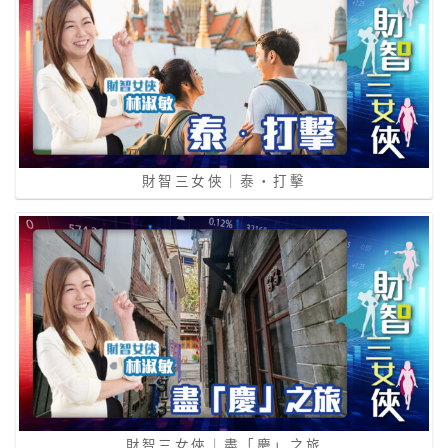
財智三女俠｜泰‧打擊
財智三女俠｜盡「慶」之旅