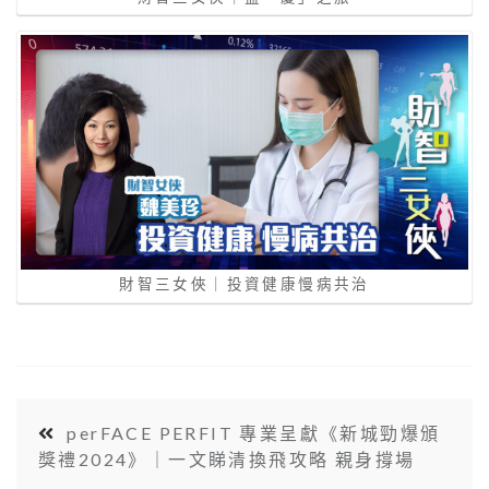
財智三女俠｜投資健康慢病共治
perFACE PERFIT 專業呈獻《新城勁爆頒
獎禮2024》｜一文睇清換飛攻略 親身撐場