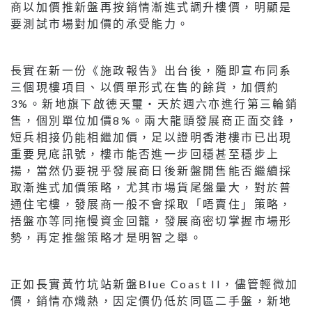
商以加價推新盤再按銷情漸進式調升樓價，明顯是
要測試市場對加價的承受能力。
長實在新一份《施政報告》出台後，隨即宣布同系
三個現樓項目、以價單形式在售的餘貨，加價約
3%。新地旗下啟德天璽‧天於週六亦進行第三輪銷
售，個別單位加價8%。兩大龍頭發展商正面交鋒，
短兵相接仍能相繼加價，足以證明香港樓市已出現
重要見底訊號，樓市能否進一步回穩甚至穩步上
揚，當然仍要視乎發展商日後新盤開售能否繼續採
取漸進式加價策略，尤其市場貨尾盤量大，對於普
通住宅樓，發展商一般不會採取「唔賣住」策略，
捂盤亦等同拖慢資金回籠，發展商密切掌握市場形
勢，再定推盤策略才是明智之舉。
正如長實黃竹坑站新盤Blue Coast II，儘管輕微加
價，銷情亦熾熱，因定價仍低於同區二手盤，新地