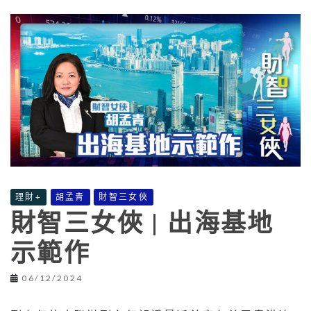
理財+
胡孟青
財智三女俠
財智三女俠 | 出海基地
示範作
06/12/2024