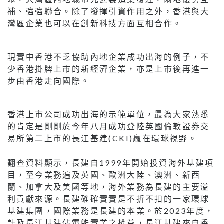
補、強強聯合。除了發揮引資作用之外，香港與大
灣區企業也可以在創新科技方面互相合作。
現實中香港不乏協助內地企業成功出海的例子，不
少香港掛牌上市的新經濟企業，亦是上市後再進一
步由香港走向國際。
香港上市公司成功出海的示範單位，最為大家熟悉
的肯定是剛剛於今年八月成功登陸英國倫敦證券交
易所第二上市的長江基建(CKI)贏在環球視野。
翻查資料顯示，長建自1999年開始投資海外基建項
目，至今業務遍及英國、歐洲大陸、澳洲、新西
蘭、加拿大及美國等地，海外業務為長建的主要溢
利貢獻來源。長建確確實實是不折不扣的一家環球
基建集團，國際業務是長建的本業。於2023年度，
計及長江基建佔電能實業之權益，長江基建來自香