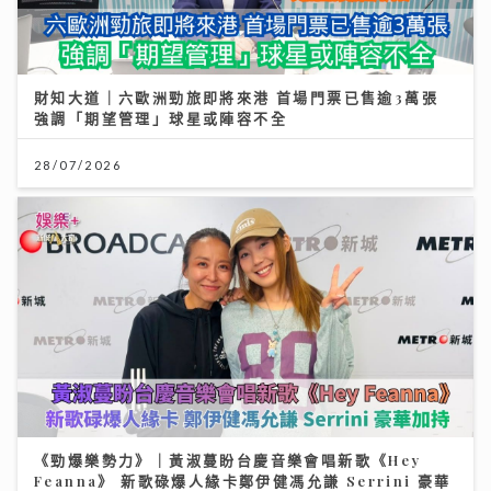
財知大道｜六歐洲勁旅即將來港 首場門票已售逾3萬張
強調「期望管理」球星或陣容不全
28/07/2026
《勁爆樂勢力》｜黃淑蔓盼台慶音樂會唱新歌《Hey
Feanna》 新歌碌爆人緣卡鄭伊健馮允謙 Serrini 豪華