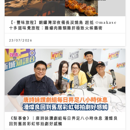
【#豐味旅程】銅鑼灣深夜備長炭燒鳥 超抵 Omakase
十多道味覺旅程：雞蠔肉雞頸雞肝極致火候藝術
23/07/2026
《梨事會》｜唐詩詠讚劇組每日畀足八小時休息 潘燦良
回到舊居彩虹邨拍劇好感觸