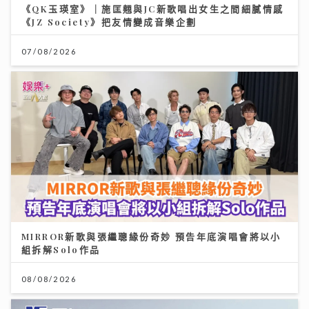
《QK玉瑛室》｜施匡翹與JC新歌唱出女生之間細膩情感
《JZ Society》把友情變成音樂企劃
07/08/2026
MIRROR新歌與張繼聰緣份奇妙 預告年底演唱會將以小
組拆解Solo作品
08/08/2026