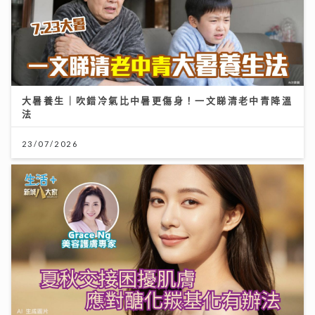
大暑養生｜吹錯冷氣比中暑更傷身！一文睇清老中青降溫
法
23/07/2026