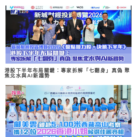
港股下半年布局關鍵：專家拆解「七翻身」真偽 聚
焦北水與AI新趨勢