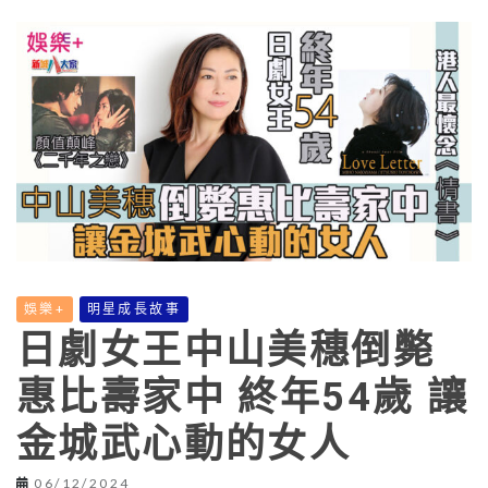
娛樂+
明星成長故事
日劇女王中山美穗倒斃
惠比壽家中 終年54歲 讓
金城武心動的女人
06/12/2024