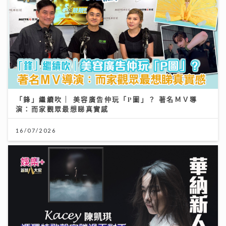
「鋒」繼續吹 | 美容廣告仲玩「P圖」？ 著名ＭＶ導
演：而家觀眾最想睇真實感
16/07/2026