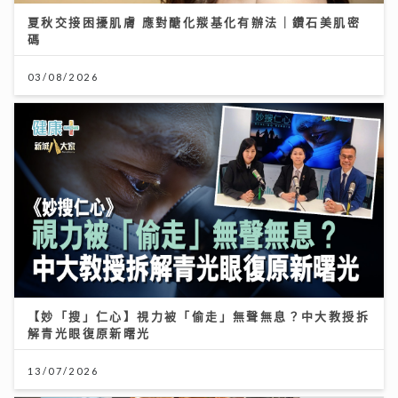
夏秋交接困擾肌膚 應對醣化羰基化有辦法｜鑽石美肌密
碼
03/08/2026
【妙「搜」仁心】視力被「偷走」無聲無息？中大教授拆
解青光眼復原新曙光
13/07/2026