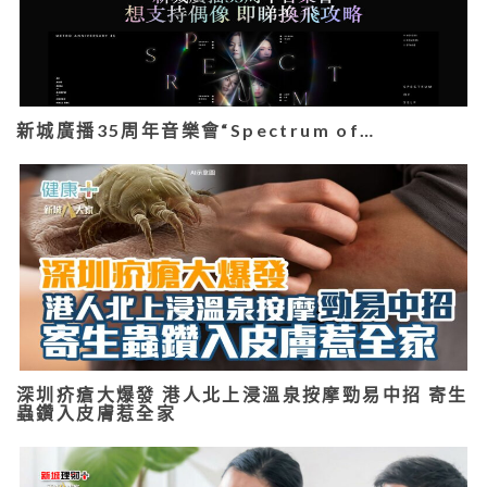
新城廣播35周年音樂會“Spectrum of…
深圳疥瘡大爆發 港人北上浸溫泉按摩勁易中招 寄生
蟲鑽入皮膚惹全家