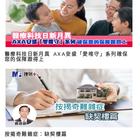
醫療科技日新月異 AXA安盛「愛唯守」系列確保
您的保障跟得上
按揭奇難雜症：缺契樓篇