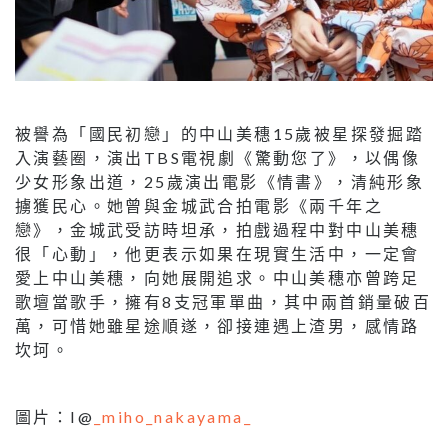
被譽為「國民初戀」的中山美穗15歲被星探發掘踏
入演藝圈，演出TBS電視劇《驚動您了》，以偶像
少女形象出道，25歲演出電影《情書》，清純形象
擄獲民心。她曾與金城武合拍電影《兩千年之
戀》，金城武受訪時坦承，拍戲過程中對中山美穗
很「心動」，他更表示如果在現實生活中，一定會
愛上中山美穗，向她展開追求。中山美穗亦曾跨足
歌壇當歌手，擁有8支冠軍單曲，其中兩首銷量破百
萬，可惜她雖星途順遂，卻接連遇上渣男，感情路
坎坷。
圖片：I@
_miho_nakayama_