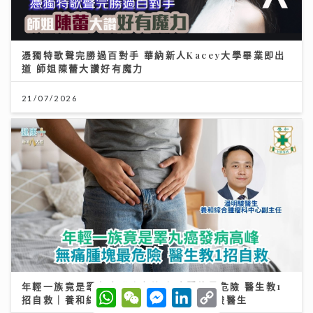
憑獨特歌聲完勝過百對手 華納新人Kacey大學畢業即出
道 師姐陳蕾大讚好有魔力
21/07/2026
年輕一族竟是睪丸癌發病高峰 無痛腫塊最危險 醫生教1
W
W
M
L
C
招自救｜養和綜合腫瘤科中心副主任潘明駿醫生
h
e
e
i
o