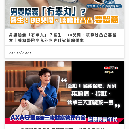
男嬰陰囊「冇睪丸」？醫生：BB哭鬧、咳嗽肚凸凸要留
意｜養和醫院小兒外科專科梁芷綸醫生
23/07/2026