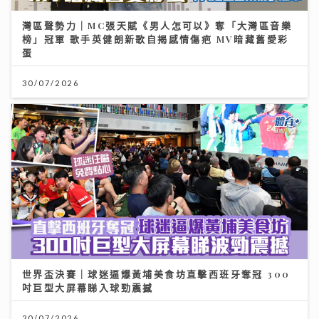
灣區聲勢力｜MC張天賦《男人怎可以》奪「大灣區音樂
榜」冠軍 歌手英健朗新歌自揭感情傷疤 MV暗藏舊愛彩
蛋
30/07/2026
世界盃決賽｜球迷逼爆黃埔美食坊直擊西班牙奪冠 300
吋巨型大屏幕睇入球勁震撼
20/07/2026