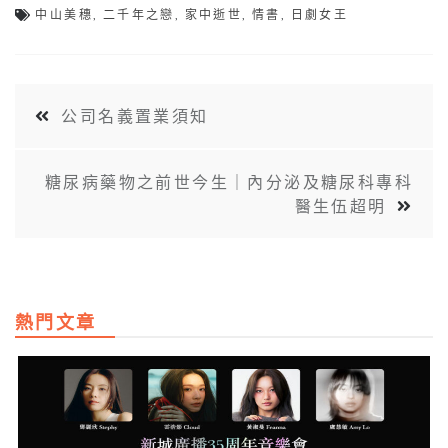
中山美穗
,
二千年之戀
,
家中逝世
,
情書
,
日劇女王
公司名義置業須知
糖尿病藥物之前世今生｜內分泌及糖尿科專科
醫生伍超明
熱門文章