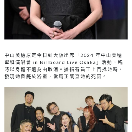
中山美穗原定今日到大阪出席「2024 年中山美穗
聖誕演唱會 in Billboard Live Osaka」活動，臨
時以身體不適為由取消。據指有員工上門找她時，
發現她倒斃於浴室，當局正調查她的死因。