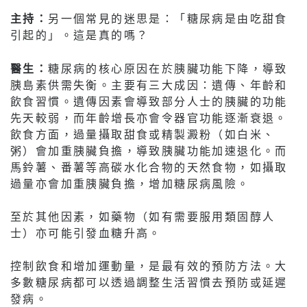
主持：
另一個常見的迷思是：「糖尿病是由吃甜食
引起的」。這是真的嗎？
醫生：
糖尿病的核心原因在於胰臟功能下降，導致
胰島素供需失衡。主要有三大成因：遺傳、年齡和
飲食習慣。遺傳因素會導致部分人士的胰臟的功能
先天較弱，而年齡增長亦會令器官功能逐漸衰退。
飲食方面，過量攝取甜食或精製澱粉（如白米、
粥）會加重胰臟負擔，導致胰臟功能加速退化。而
馬鈴薯、番薯等高碳水化合物的天然食物，如攝取
過量亦會加重胰臟負擔，增加糖尿病風險。
至於其他因素，如藥物（如有需要服用類固醇人
士）亦可能引發血糖升高。
控制飲食和增加運動量，是最有效的預防方法。大
多數糖尿病都可以透過調整生活習慣去預防或延遲
發病。