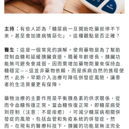
主持：
有些人認為「糖尿病一旦開始吃藥就停不下
來，甚至會加速病情惡化」。這種觀點是否正確？
醫生：
這是一個常見的誤解。使用藥物是為了幫助
控制血糖和延緩胰臟衰退。隨著年齡增長，胰臟功
能無可避免會減弱，因而需增加藥物劑量來保持血
糖穩定——這並非藥物依賴，而是疾病自然的進程使
然。此外，早期介入治療可降低併發症風險，讓患
者的生活質量更有保障。
藥物治療的主要作用是平衡胰島素的供求關係，從
而令血糖恢復正常。當血糖恢復正常，即糖尿病受
到控制（注意：不是痊癒），可減少糖尿病相關併
發症的風險，包括血管和免疫系統的併發症。然
而，在現有的醫療科技下，胰臟的功能是無法完全