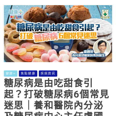
健康+
焦點健康
疾病資訊
糖尿病是由吃甜食引
起？打破糖尿病6個常見
迷思｜養和醫院內分泌