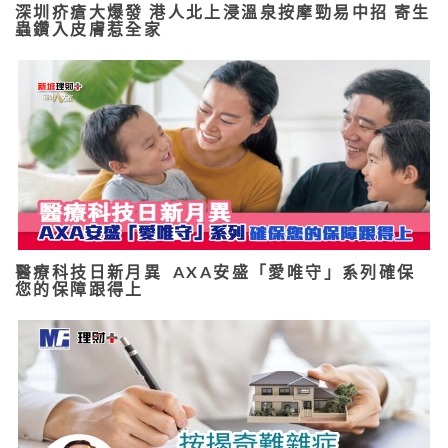
深圳疥瘡大爆發 港人北上浸溫泉按摩勁易中招 寄生
蟲鑽入皮膚惹全家
醫療科技日新月異 AXA安盛「愛唯守」系列確保
您的保障跟得上