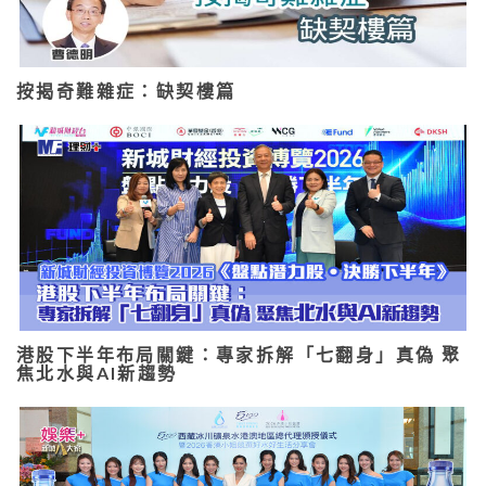
按揭奇難雜症：缺契樓篇
港股下半年布局關鍵：專家拆解「七翻身」真偽 聚
焦北水與AI新趨勢