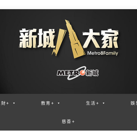
理財+
教育+
生活+
娛
慈善+