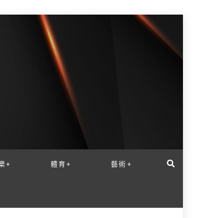
樂+
體育+
藝術+