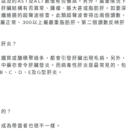
提及的AST及ALT數值有否偏高。另外，嚴重情況下
解肝臟結構有否異常、腫瘤、脹大甚或脂肪肝。如要深
臟纖維鏡的超聲波檢查。此類超聲波會得出兩個讀數，
0屬正常、300以上屬嚴重脂肪肝。第二個讀數反映肝
致肝炎？
臟鐵質或醣積聚過多，都會引發肝臟出現毛病。另外，
些中藥亦會令肝臟發炎。而病毒性肝炎是最常見的，包
B、C、D、E及G型肝炎。
起的？
否成為帶菌者也很不一樣。