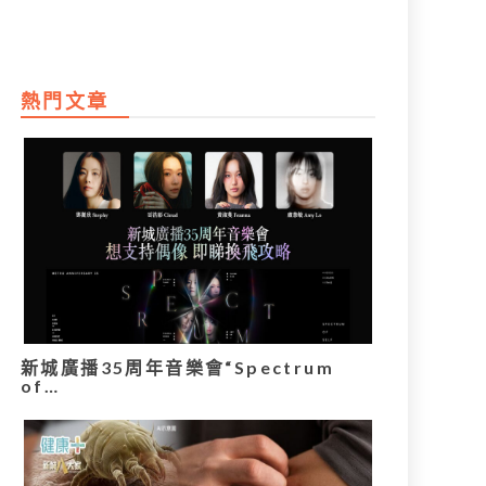
熱門文章
新城廣播35周年音樂會“Spectrum
of…