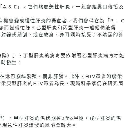
A & E」。它們均屬急性肝炎，一般會經糞口傳播及
機會變成慢性肝炎的帶菌者，我們會稱它為「B + C
期覆診而變得忙碌。乙型肝炎和丙型肝炎一般經體液傳
注射器或鬚刨，或在紋身、穿耳洞時接受了不清潔的針
ct（缺陷）」，丁型肝炎的病毒要依附著乙型肝炎病毒才能
同時發生。
在淋巴系統繁殖，而非肝臟。此外，HIV患者如感染
染庾型肝炎的HIV患者為長，現時科學家仍在研究箇
型）。甲型肝炎的潛伏期達2至6星期，戊型肝炎的潛
出現急性肝炎爆發的風險會較大。