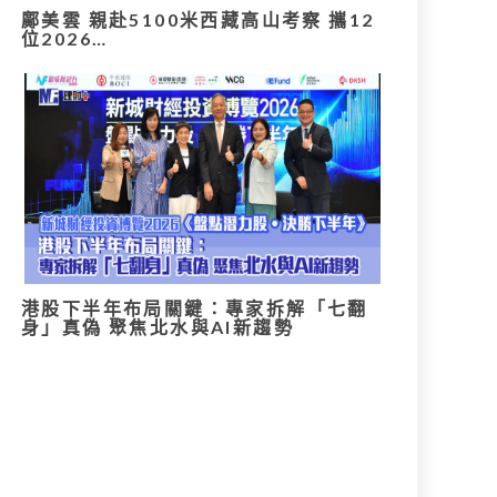
鄺美雲 親赴5100米西藏高山考察 攜12
位2026…
港股下半年布局關鍵：專家拆解「七翻
身」真偽 聚焦北水與AI新趨勢