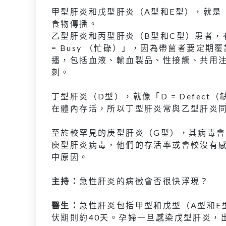
甲型肝炎和戊型肝炎（A型和E型），就是「
食物傳播。
乙型肝炎和丙型肝炎（B型和C型）患者，有
= Busy （忙碌）」，因為帶菌者要定
播，包括血液、輸血製品、性接觸、共用
刺。
丁型肝炎（D型），就像「D = Defe
在體內存活，所以丁型肝炎常與乙型肝炎
至於較罕見的庚型肝炎（G型），其病毒會
庾型肝炎病毒，他們的存活率或會較沒有感
中原因。
主持：
急性肝炎的病徵會否很快浮現？
醫生：
急性肝炎包括甲型和戊型（A型和E
伏期則約40天。孕婦一旦感染戊型肝炎，