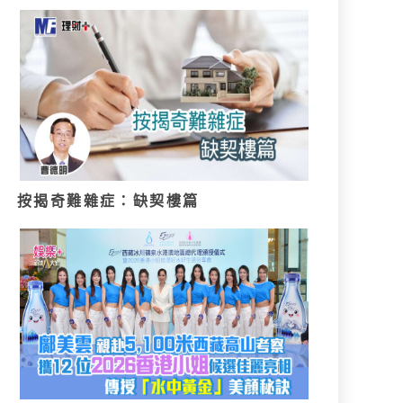
按揭奇難雜症：缺契樓篇