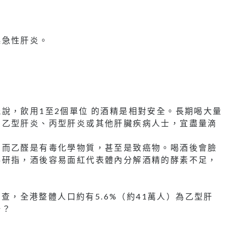
？
起急性肝炎。
說，飲用1至2個單位 的酒精是相對安全。長期喝大量
有乙型肝炎、丙型肝炎或其他肝臟疾病人士，宜盡量滴
，而乙醛是有毒化學物質，甚至是致癌物。喝酒後會臉
科研指，酒後容易面紅代表體內分解酒精的酵素不足，
調查，全港整體人口約有5.6%（約41萬人）為乙型肝
肝？