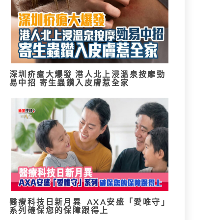
深圳疥瘡大爆發 港人北上浸溫泉按摩勁
易中招 寄生蟲鑽入皮膚惹全家
醫療科技日新月異 AXA安盛「愛唯守」
系列確保您的保障跟得上