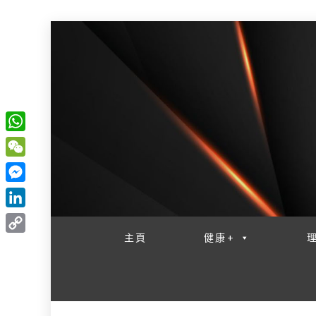
W
一網睇盡 八家大成
h
W
a
e
M
t
C
e
L
s
h
s
i
主頁
健康+
A
C
a
s
n
p
o
t
e
k
p
p
n
e
y
g
d