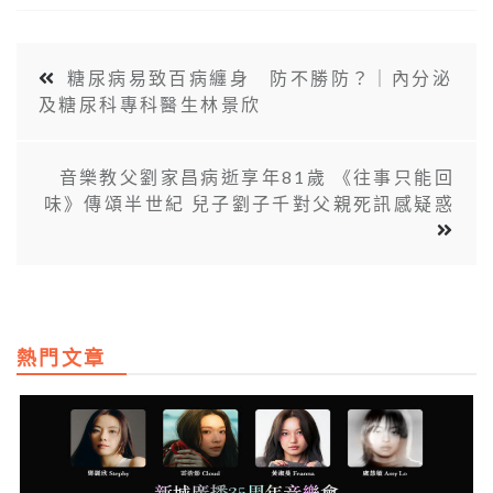
糖尿病易致百病纏身 防不勝防？｜內分泌
及糖尿科專科醫生林景欣
音樂教父劉家昌病逝享年81歲 《往事只能回
味》傳頌半世紀 兒子劉子千對父親死訊感疑惑
熱門文章