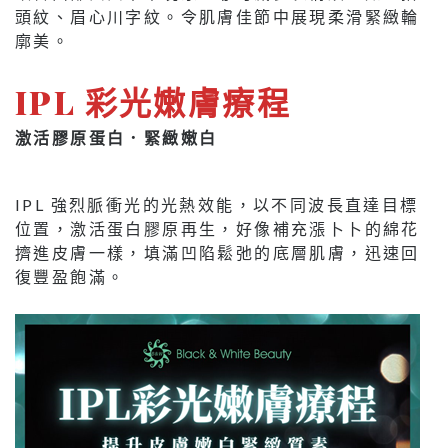
頭紋、眉心川字紋。令肌膚佳節中展現柔滑緊緻輪
廓美。
IPL 彩光嫩膚療程
激活膠原蛋白．緊緻嫩白
IPL 強烈脈衝光的光熱效能，以不同波長直達目標
位置，激活蛋白膠原再生，好像補充漲卜卜的綿花
擠進皮膚一樣，填滿凹陷鬆弛的底層肌膚，迅速回
復豐盈飽滿。