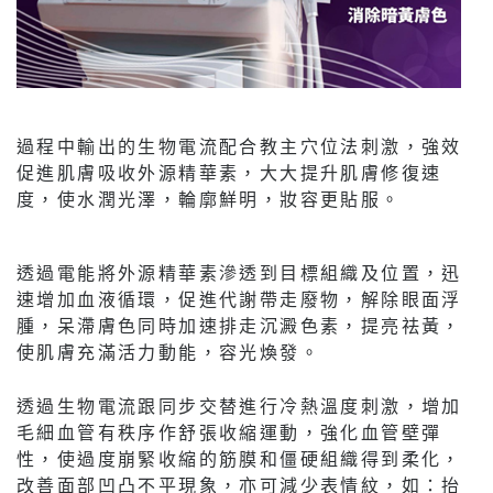
過程中輸出的生物電流配合教主穴位法刺激，強效
促進肌膚吸收外源精華素，大大提升肌膚修復速
度，使水潤光澤，輪廓鮮明，妝容更貼服。
透過電能將外源精華素滲透到目標組織及位置，迅
速增加血液循環，促進代謝帶走廢物，解除眼面浮
腫，呆滯膚色同時加速排走沉澱色素，提亮祛黃，
使肌膚充滿活力動能，容光煥發。
透過生物電流跟同步交替進行冷熱溫度刺激，增加
毛細血管有秩序作舒張收縮運動，強化血管壁彈
性，使過度崩緊收縮的筋膜和僵硬組織得到柔化，
改善面部凹凸不平現象，亦可減少表情紋，如：抬