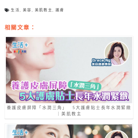
生活
,
美容
,
美肌教主
,
護膚
相關文章：
養護皮膚屏障「水潤三角」 5大護膚貼士長年水潤緊緻
｜美肌教主