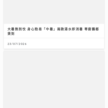
大暑熱到忟 身心勁易「中暑」兩款湯水即消暑 零廚藝都
煲到
23/07/2026