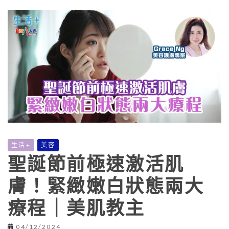
生活+
美容
聖誕節前極速激活肌
膚！緊緻嫩白狀態兩大
療程｜美肌教主
04/12/2024