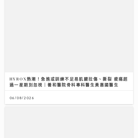
HYROX熱潮！急進或訓練不足易肌腱拉傷、撕裂 痠痛超
過一星期別忽視｜養和醫院骨科專科醫生黃惠國醫生
06/08/2026