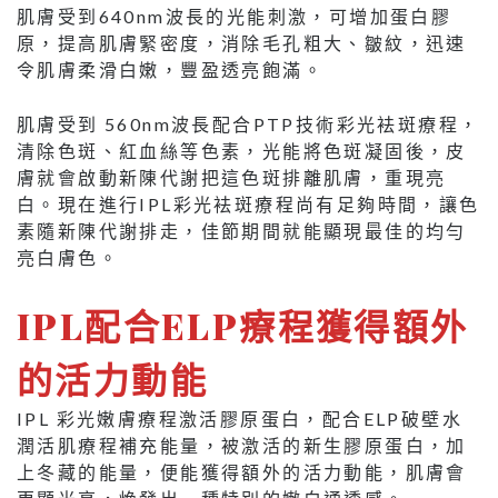
肌膚受到640nm波長的光能刺激，可增加蛋白膠
原，提高肌膚緊密度，消除毛孔粗大、皺紋，迅速
令肌膚柔滑白嫩，豐盈透亮飽滿。
肌膚受到 560nm波長配合PTP技術彩光袪斑療程，
清除色斑、紅血絲等色素，光能將色斑凝固後，皮
膚就會啟動新陳代謝把這色斑排離肌膚，重現亮
白。現在進行IPL彩光袪斑療程尚有足夠時間，讓色
素隨新陳代謝排走，佳節期間就能顯現最佳的均勻
亮白膚色。
IPL配合ELP療程獲得額外
的活力動能
IPL 彩光嫩膚療程激活膠原蛋白，配合ELP破壁水
潤活肌療程補充能量，被激活的新生膠原蛋白，加
上冬藏的能量，便能獲得額外的活力動能，肌膚會