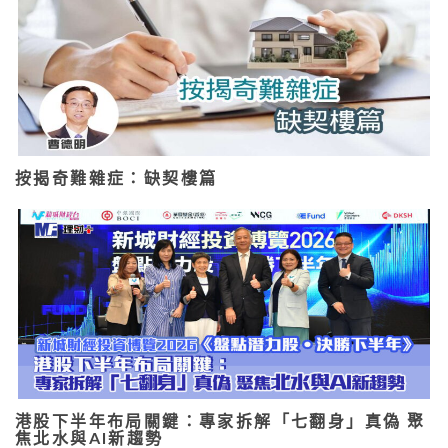
按揭奇難雜症：缺契樓篇
港股下半年布局關鍵：專家拆解「七翻身」真偽 聚
焦北水與AI新趨勢