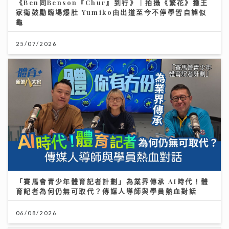
《Ben同Benson『Chur』到行》｜拍攝《繁花》獲王
家衛鼓勵臨場爆肚 Yumiko由出道至今不停學習自謔似
龜
25/07/2026
「賽馬會青少年體育記者計劃」為業界傳承 AI時代！體
育記者為何仍無可取代？傳媒人導師與學員熱血對話
06/08/2026