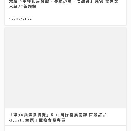
港股下半年布局關鍵：專家拆解「七翻身」真偽 聚焦北
水與AI新趨勢
12/07/2026
「第36屆美食博覽」8.13灣仔會展開鑼 首設甜品
Gelato主題＋寵物食品專區