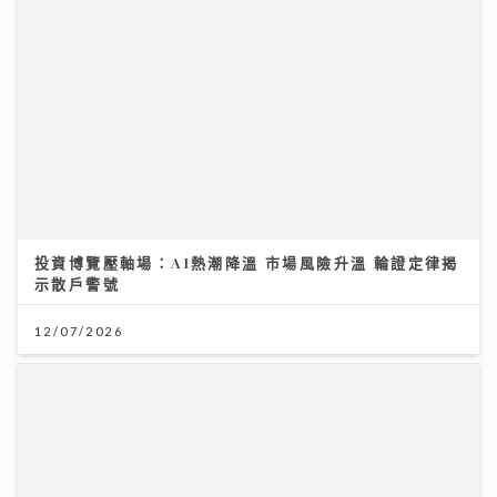
投資博覽壓軸場：AI熱潮降溫 市場風險升溫 輪證定律揭
示散戶警號
12/07/2026