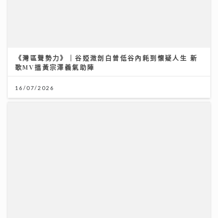
《灣區聲勢力》｜谷婭溦剖白曾低谷內耗到懷疑人生 新
歌MV搵黃宗澤義氣助陣
16/07/2026