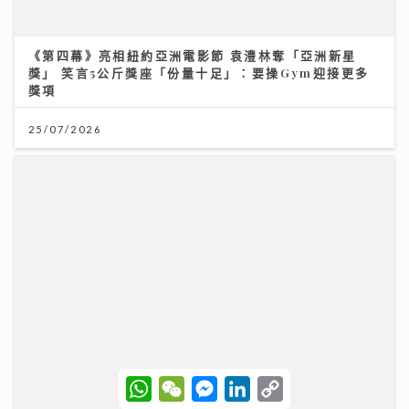
《第四幕》亮相紐約亞洲電影節 袁澧林奪「亞洲新星
獎」 笑言5公斤獎座「份量十足」：要操Gym迎接更多
獎項
25/07/2026
W
W
M
L
C
h
e
e
i
o