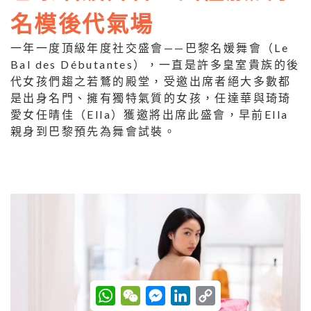
名模後代氣場
一年一度頂級年度社交盛會——巴黎名媛舞會（Le
Bal des Débutantes），一直是許多皇室貴族的後
代女孩們趨之若鶩的殿堂，受邀出席者絕大多數都
是出身名門、擁有獨特氣質的女孩，任達華與琦琦
愛女任晴佳（Ella）獲邀將出席此盛會，早前Ella
親身到巴黎預先為舞會試裝。
W
W
M
L
C
h
e
e
i
o