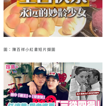
圖：陳百祥小紅書短片擷圖