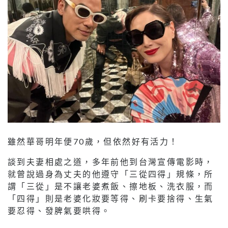
雖然華哥明年便70歲，但依然好有活力！
談到夫妻相處之道，多年前他到台灣宣傳電影時，
就曾說過身為丈夫的他遵守「三從四得」規條，所
謂「三從」是不讓老婆煮飯、擦地板、洗衣服，而
「四得」則是老婆化妝要等得、刷卡要捨得、生氣
要忍得、發脾氣要哄得。