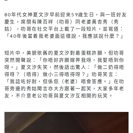
80年代女神夏文汐早前迎來59歲生日，與一班好友
慶生，席間有陳百祥（叻哥）同老婆黃杏秀（秀
姑），叻哥在社交平台上載了一段短片，並寫道：
「40年後當着我老婆面這樣說，我應該說什麼？」
短片中，美貌依舊的夏文汐對着蛋糕許願，但叻哥
突然開聲說：「你唔好許願嫁畀我呀，我娶唔到你
呀。」夏文汐失笑，然後語出驚人：「做二奶得唔
得呀？（唔得）做小三得唔得呀？」叻哥笑言：
「我諗咗好耐，但係佢（老婆）唔會答應。」在叻
哥旁邊的秀姑聞言亦大方跟著一起笑，大家多年老
友，不介意老公叻哥與夏文汐互相開的玩笑。