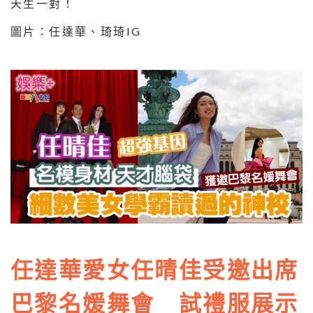
天生一對！
圖片：任達華、琦琦IG
任達華愛女任晴佳受邀出席
巴黎名媛舞會 試禮服展示