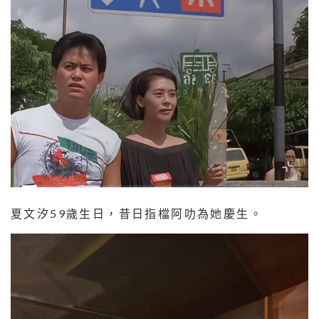
夏文汐59歲生日，昔日指檔阿叻為她慶生。